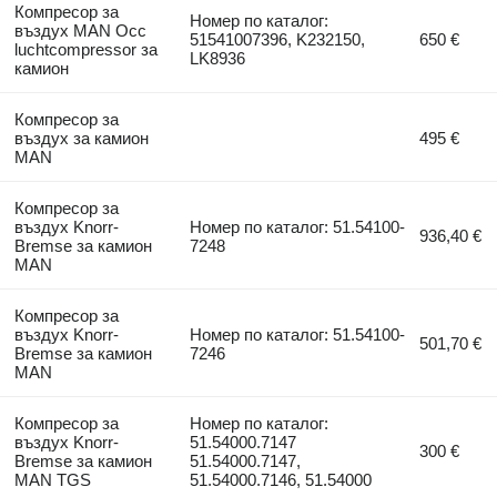
Компресор за
Номер по каталог:
въздух MAN Occ
51541007396, K232150,
650 €
luchtcompressor за
LK8936
камион
Компресор за
въздух за камион
495 €
MAN
Компресор за
въздух Knorr-
Номер по каталог: 51.54100-
936,40 €
Bremse за камион
7248
MAN
Компресор за
въздух Knorr-
Номер по каталог: 51.54100-
501,70 €
Bremse за камион
7246
MAN
Компресор за
Номер по каталог:
въздух Knorr-
51.54000.7147
300 €
Bremse за камион
51.54000.7147,
MAN TGS
51.54000.7146, 51.54000