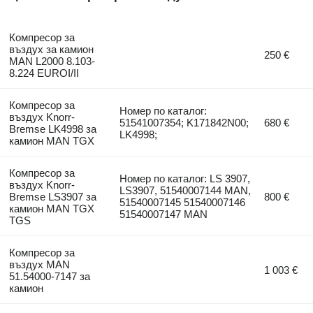
Компресор за
въздух за камион
250 €
MAN L2000 8.103-
8.224 EUROI/II
Компресор за
Номер по каталог:
въздух Knorr-
51541007354; K171842N00;
680 €
Bremse LK4998 за
LK4998;
камион MAN TGX
Компресор за
Номер по каталог: LS 3907,
въздух Knorr-
LS3907, 51540007144 MAN,
Bremse LS3907 за
800 €
51540007145 51540007146
камион MAN TGX
51540007147 MAN
TGS
Компресор за
въздух MAN
1 003 €
51.54000-7147 за
камион