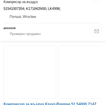
Компресор за въздух
51541007354; K171842N00; LK4998;
Полша, Wrocław
arcoore
Компресор за въздух Knorr-Bremse 51.54000.7147 51.54000.7147 за камион MAN TGS