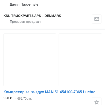
Дания, Tappernøje
KNL TRUCKPARTS APS – DENMARK
Компресор за въздух MAN 51.454100-7365 Luchtcompressor 1 cil 514541007365 за камион
350 €
≈ 685,70 лв.