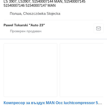
LS 3907, LS3907, 51540007144 MAN, 51540007145
51540007146 51540007147 MAN
Полша, Choszczówka Stojecka
Paweł Tokarski "Auto 23"
Компресор за въздух MAN Occ luchtcompressor 51541007396 за камион