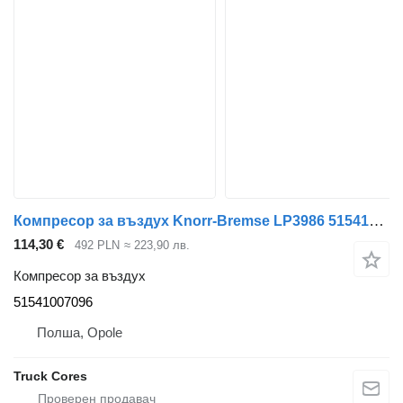
Компресор за въздух Knorr-Bremse LP3986 51541007096 за камион MAN TGA TGX
114,30 €
492 PLN
≈ 223,90 лв.
Компресор за въздух
51541007096
Полша, Opole
Truck Cores