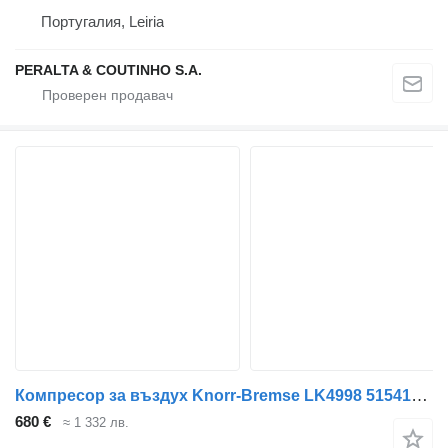
Португалия, Leiria
PERALTA & COUTINHO S.A.
Компресор за въздух Knorr-Bremse LK4998 51541007354 за камион MAN TGX
680 €
≈ 1 332 лв.