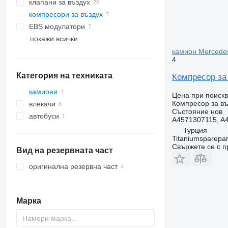
клапани за въздух
компресори за въздух
EBS модулатори
покажи всички
камион Mercede
4
Категория на техниката
Компресор за
камиони
Цена при поиск
Компресор за въ
влекачи
Състояние
нов
автобуси
A4571307115, A
Турция
Titaniumsparepar
Свържете се с 
Вид на резервната част
оригинална резервна част
Марка