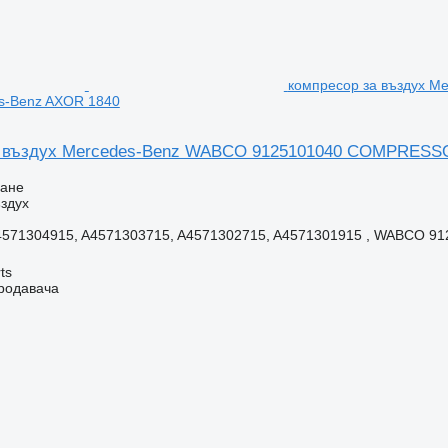
компресор за въздух 
s-Benz AXOR 1840
 въздух Mercedes-Benz WABCO 9125101040 COMPRESSOR
ване
здух
4571304915, A4571303715, A4571302715, A4571301915 , WABCO 912
ts
продавача