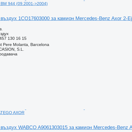
s BM 944 (09.2001->2004)
 въздух 1CO17603000 за камион Mercedes-Benz Axor 2-Ej
в.
здух
457 130 16 15
t Pere Molanta, Barcelona
ASION, S.L.
продавача
 ATEGO AXOR
 въздух WABCO A9061303015 за камион Mercedes-Benz