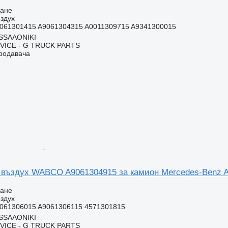
ване
здух
061301415 A9061304315 A0011309715 A9341300015
SSΑΛΟΝΙΚΙ
ICE - G TRUCK PARTS
продавача
 въздух WABCO A9061304915 за камион Mercedes-Benz
ване
здух
061306015 A9061306115 4571301815
SSΑΛΟΝΙΚΙ
ICE - G TRUCK PARTS