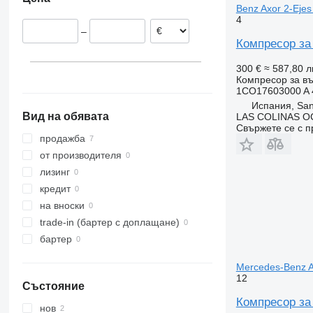
Нидерландия
Benz Axor 2-Eje
Испания
4
–
Унгария
Компресор за
300 €
≈ 587,80 л
Компресор за въ
1CO17603000 A 
Испания, San
Вид на обявата
LAS COLINAS OC
Свържете се с 
продажба
от производителя
лизинг
кредит
на вноски
trade-in (бартер с доплащане)
бартер
Mercedes-Benz
12
Състояние
Компресор за
нов