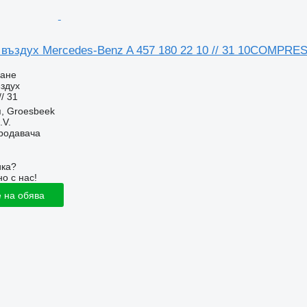
 въздух Mercedes-Benz A 457 180 22 10 // 31 10COM
ване
здух
/ 31
, Groesbeek
.V.
продавача
ика?
о с нас!
 на обява