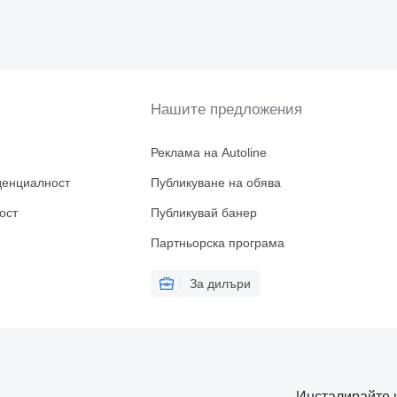
Нашите предложения
Реклама на Autoline
денциалност
Публикуване на обява
ост
Публикувай банер
Партньорска програма
За дилъри
Инсталирайте 