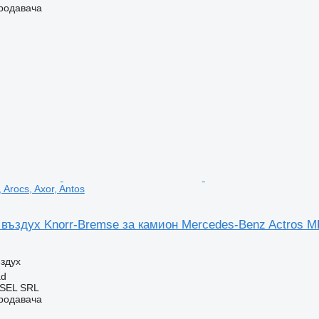
продавача
 Arocs, Axor, Antos
въздух Knorr-Bremse за камион Mercedes-Benz Actros MP4
.
здух
ad
SEL SRL
продавача