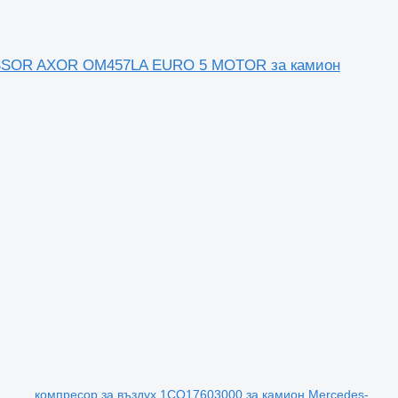
PRESSOR AXOR OM457LA EURO 5 MOTOR за камион
компресор за въздух 1CO17603000 за камион Mercedes-