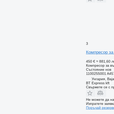
3
Компресор за
450 €
≈ 881,60 л
Компресор за въ
Състояние
нов
1100255001 A457
Унгария, Baj
BT Express kft
Свържете се с 
Не можете да на
Изпратете заявк
Поръчай резерв