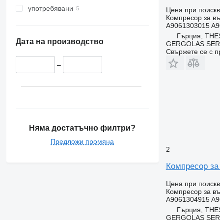
употребявани
Цена при поиск
Компресор за въ
A9061303015 A9
Гърция, ΤΗΕ
Дата на производство
GERGOLAS SERV
Свържете се с 
–
Няма достатъчно филтри?
Предложи промяна
2
Компресор за
Цена при поиск
Компресор за въ
A9061304915 A9
Гърция, ΤΗΕ
GERGOLAS SERV