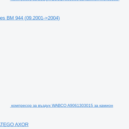
es BM 944 (09.2001->2004)
компресор за въздух WABCO A9061303015 за камион
 ATEGO AXOR