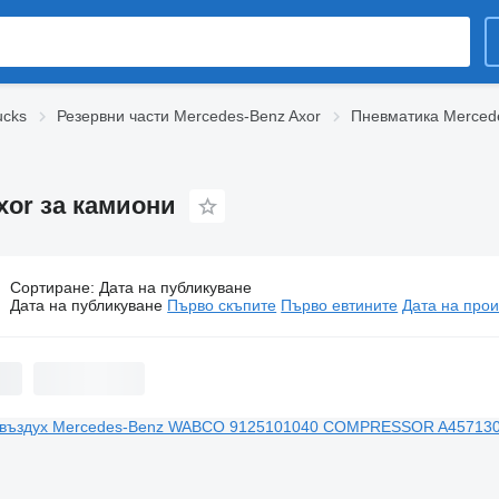
ucks
Резервни части Mercedes-Benz Axor
Пневматика Merced
xor за камиони
Сортиране
:
Дата на публикуване
мпресори за въздух Mercedes-Benz Axor за камиони
Дата на публикуване
Първо скъпите
Първо евтините
Дата на прои