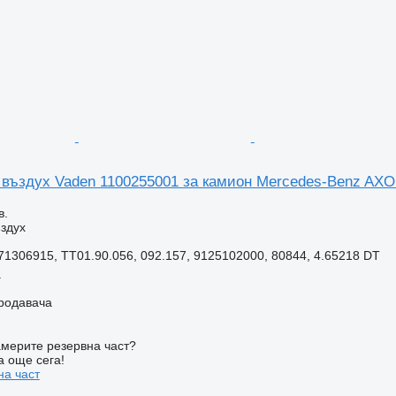
 въздух Vaden 1100255001 за камион Mercedes-Benz AX
в.
здух
1306915, TT01.90.056, 092.157, 9125102000, 80844, 4.65218 DT
a
продавача
мерите резервна част?
а още сега!
на част