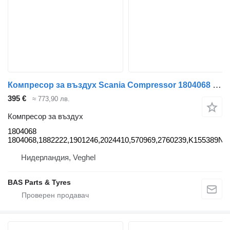
Компресор за въздух Scania Compressor 1804068 за камион Scania
395 €
≈ 773,90 лв.
Компресор за въздух
1804068
1804068,1882222,1901246,2024410,570969,2760239,K155389N0
Нидерландия, Veghel
BAS Parts & Tyres