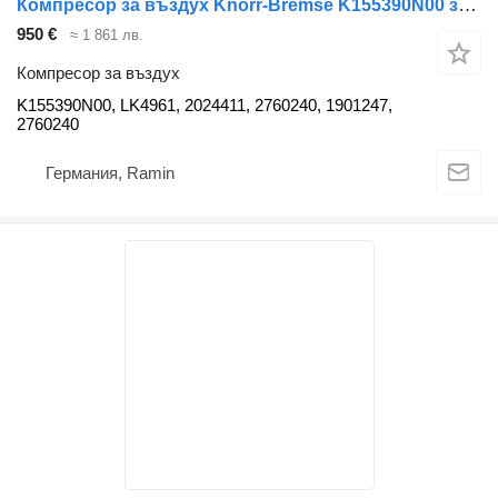
Компресор за въздух Knorr-Bremse K155390N00 за камион Scania
950 €
≈ 1 861 лв.
Компресор за въздух
K155390N00, LK4961, 2024411, 2760240, 1901247,
2760240
Германия, Ramin