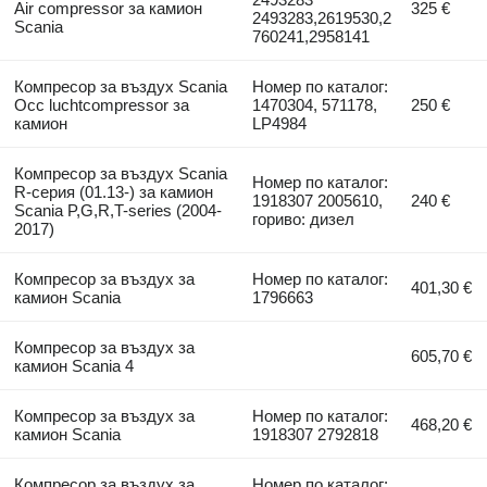
Air compressor за камион
325 €
2493283,2619530,2
Scania
760241,2958141
Компресор за въздух Scania
Номер по каталог:
Occ luchtcompressor за
1470304, 571178,
250 €
камион
LP4984
Компресор за въздух Scania
Номер по каталог:
R-серия (01.13-) за камион
1918307 2005610,
240 €
Scania P,G,R,T-series (2004-
гориво: дизел
2017)
Компресор за въздух за
Номер по каталог:
401,30 €
камион Scania
1796663
Компресор за въздух за
605,70 €
камион Scania 4
Компресор за въздух за
Номер по каталог:
468,20 €
камион Scania
1918307 2792818
Компресор за въздух за
Номер по каталог: