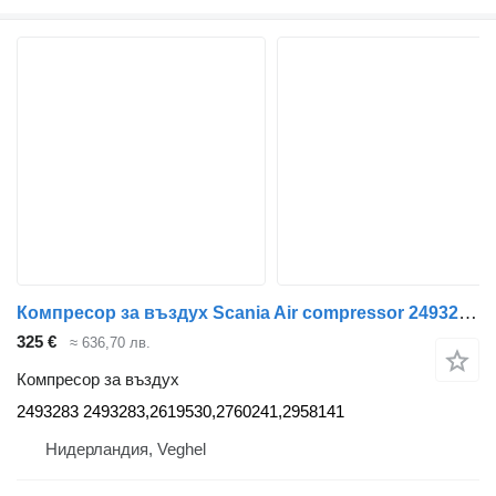
Компресор за въздух Scania Air compressor 2493283 за камион Scania
325 €
≈ 636,70 лв.
Компресор за въздух
2493283 2493283,2619530,2760241,2958141
Нидерландия, Veghel