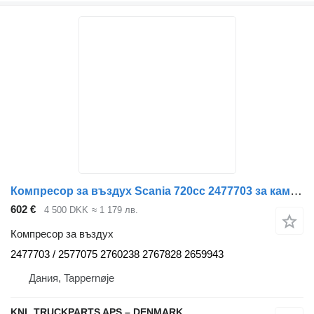
Компресор за въздух Scania 720cc 2477703 за камион
602 €
4 500 DKK
≈ 1 179 лв.
Компресор за въздух
2477703 / 2577075 2760238 2767828 2659943
Дания, Tappernøje
KNL TRUCKPARTS APS – DENMARK