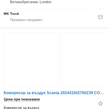
Великобритания, London
MK Truck
Компресор за въздух Scania 2024410//2760239 COMPRESSOR R 450 EURO 6 за камион
Цена при поискване
Компресор за въздух