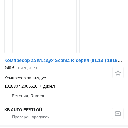
Компресор за въздух Scania R-серия (01.13-) 1918307 2005610 за камион Scania P,G,R,T-series (2004-2017)
240 €
≈ 470,20 лв.
Компресор за въздух
1918307 2005610
дизел
Естония, Rummu
KB AUTO EESTI OÜ