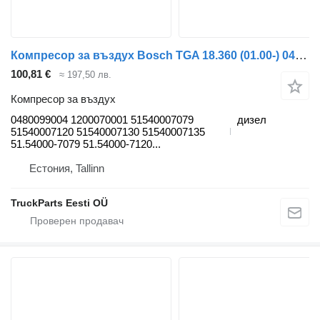
Компресор за въздух Bosch TGA 18.360 (01.00-) 0480099004 за влекач MAN 4-series, TGA (1993-2009)
100,81 €
≈ 197,50 лв.
Компресор за въздух
0480099004 1200070001 51540007079
дизел
51540007120 51540007130 51540007135
51.54000-7079 51.54000-7120...
Естония, Tallinn
TruckParts Eesti OÜ