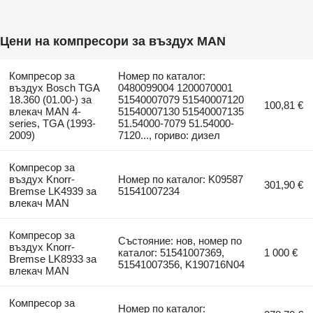
Цени на компресори за въздух MAN
Компресор за
Номер по каталог:
въздух Bosch TGA
0480099004 1200070001
18.360 (01.00-) за
51540007079 51540007120
100,81 €
влекач MAN 4-
51540007130 51540007135
series, TGA (1993-
51.54000-7079 51.54000-
2009)
7120..., гориво: дизел
Компресор за
въздух Knorr-
Номер по каталог: K09587
301,90 €
Bremse LK4939 за
51541007234
влекач MAN
Компресор за
Състояние: нов, номер по
въздух Knorr-
каталог: 51541007369,
1 000 €
Bremse LK8933 за
51541007356, K190716N04
влекач MAN
Компресор за
Номер по каталог: