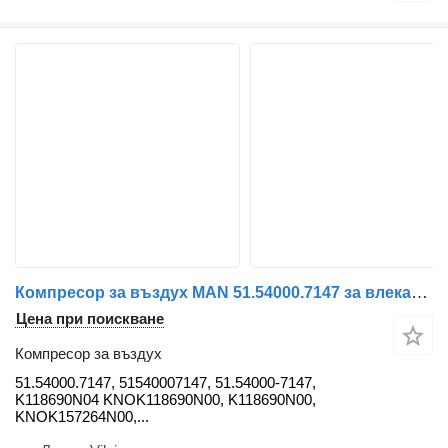
Компресор за въздух MAN 51.54000.7147 за влекач MAN
Цена при поискване
Компресор за въздух
51.54000.7147, 51540007147, 51.54000-7147,
K118690N04 KNOK118690N00, K118690N00,
KNOK157264N00,...