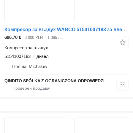
Компресор за въздух WABCO 51541007183 за влекач MAN
696,70 €
3 000 PLN
≈ 1 365 лв.
Компресор за въздух
51541007183
дизел
Полша, Michałów
QINDITO SPÓŁKA Z OGRANICZONĄ ODPOWIEDZIALNOŚCIĄ