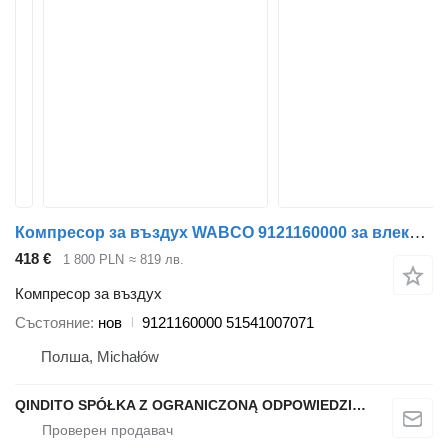
Компресор за въздух WABCO 9121160000 за влекач MAN
418 €
1 800 PLN
≈ 819 лв.
Компресор за въздух
Състояние
нов
9121160000 51541007071
Полша, Michałów
QINDITO SPÓŁKA Z OGRANICZONĄ ODPOWIEDZIALNOŚCIĄ