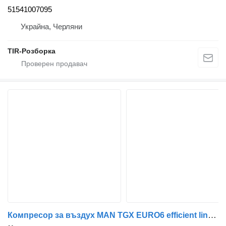
51541007095
Украйна, Черляни
TIR-Розборка
Компресор за въздух MAN TGX EURO6 efficient line 51540007147 за влекач MAN TGX EURO 5 efficient line,MAN TGX EURO6