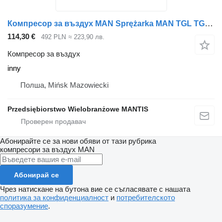
Компресор за въздух MAN Sprężarka MAN TGL TGM D0836 inny за влекач
114,30 €
492 PLN
≈ 223,90 лв.
Компресор за въздух
inny
Полша, Mińsk Mazowiecki
Przedsiębiorstwo Wielobranżowe MANTIS
Абонирайте се за нови обяви от тази рубрика
компресори за въздух
MAN
Абонирай се
Чрез натискане на бутона вие се съгласявате с нашата
политика за конфиденциалност
и
потребителското
споразумение
.