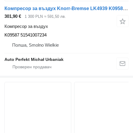
Компресор за въздух Knorr-Bremse LK4939 K09587 за влекач MAN
301,90 €
1 300 PLN
≈ 591,50 лв.
Компресор за въздух
K09587 51541007234
Полша, Smolno Wielkie
Auto Perfekt Michał Urbaniak