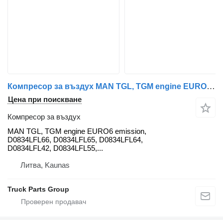
Компресор за въздух MAN TGL, TGM engine EURO6 emission, D0834LFL66, D0834LFL65, D0834LFL MAN за влекач MAN MAN TGL, TGM engine EURO6 emission, D0834LFL66, D0834LFL65, D0834LFL64, D0834LFL42, D0834LFL65, D0834LFL55, D0834LFL53, D0834LFL54, D0834LFL50, D0836LFL42, 81415010387, 81415010386, 51011006266, 51011006408, 51011006468, 51011006322, 81962100635, 81962100598, 51013046097, 51019030347, 51013046091, 51014016337, 51014016352, 51385006122, 51471040040, 51385170060, 51018040038, 51057045010, 51057045372, 51057045078, 51057045204, 51057045031, 51018025868, 51022010181, 51021006022, 51021006174, 51011136088, 51011140222, 51021150251, 51021150291, 51015050169, 51022010181, 51022006050, 51025006303, 51025006506, 51025006309, 51025006310, 51025006311, 51024006068, 51024006211, 51024106679, 51034006007, 51031006273, 51024006031, 51024006073, 51024006173, 51044020020, 51044020072, 51045015013, 51045015032, 51041010537, 51041010738, 51041010538, 51042006031, 51042006073, 51042006173, 81018106026, 51057045034, 51050007087, 51056010179, 51051020101, 51051046195, 51051046196, 51052010099, 51052010102, 51064050041, 51064050055, 51063045253, 51067010021, 81061016503, 51065006701, 51063030133, 51063030479, 51064020099, 81061300190, 81066200185, 51064040098, 51064040145, 51066007006, 51066010279, 51081510194, 51094120171, 51094120261, 51094110935, 51095007180, 51094120719, 51094120311, 81082010571, 51081016341, 51081016440, 51081020410, 51081007202, 81084006061, 81541200011, 51091017225, 51091017327, 51094026017
Цена при поискване
Компресор за въздух
MAN TGL, TGM engine EURO6 emission,
D0834LFL66, D0834LFL65, D0834LFL64,
D0834LFL42, D0834LFL55,...
Литва, Kaunas
Truck Parts Group