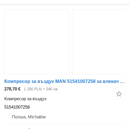
Компресор за въздух MAN 51541007258 за влекач MAN TGX TGS
278,70 €
1 200 PLN
≈ 546 лв.
Компресор за въздух
51541007258
Полша, Michałów