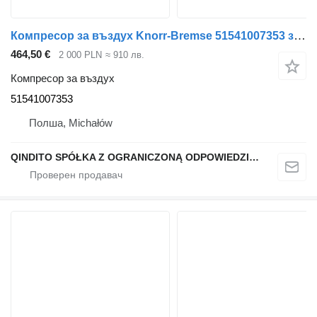
Компресор за въздух Knorr-Bremse 51541007353 за влекач MAN TGS TGX
464,50 €
2 000 PLN
≈ 910 лв.
Компресор за въздух
51541007353
Полша, Michałów
QINDITO SPÓŁKA Z OGRANICZONĄ ODPOWIEDZIALNOŚCIĄ