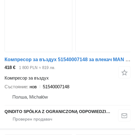
Компресор за въздух 51540007148 за влекач MAN TGX
418 €
1 800 PLN
≈ 819 лв.
Компресор за въздух
Състояние
нов
51540007148
Полша, Michałów
QINDITO SPÓŁKA Z OGRANICZONĄ ODPOWIEDZIALNOŚCIĄ