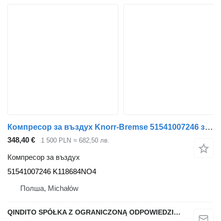
Компресор за въздух Knorr-Bremse 51541007246 за влекач MAN TGX TGS EURO 6
348,40 €
1 500 PLN
≈ 682,50 лв.
Компресор за въздух
51541007246 K118684NO4
Полша, Michałów
QINDITO SPÓŁKA Z OGRANICZONĄ ODPOWIEDZIALNOŚCIĄ