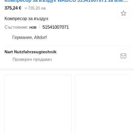
Компресор за въздух WABCO 51541007071 за влекач MAN TGA TGL TGM
375,24 €
≈ 735,20 лв.
Компресор за въздух
Състояние
нов
51541007071
Германия, Altdorf
Nart Nutzfahrzeugtechnik