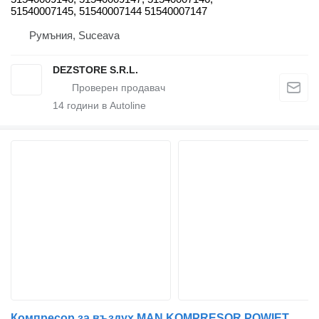
51540007145, 51540007144 51540007147
Румъния, Suceava
DEZSTORE S.R.L.
14
години в Autoline
Компресор за въздух MAN KOMPRESOR POWIETRZA MAN TGL TGM 51.54100-7071 за влекач MAN