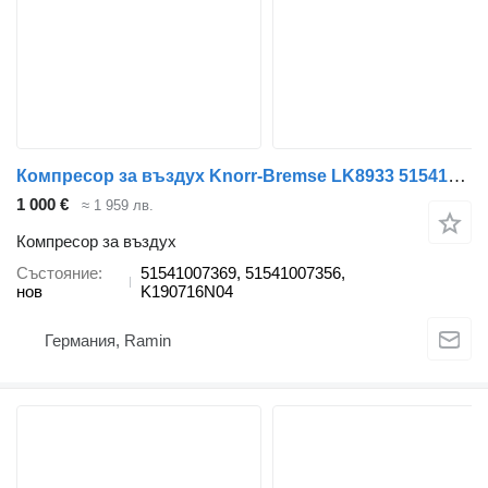
Компресор за въздух Knorr-Bremse LK8933 51541007369 за влекач MAN
1 000 €
≈ 1 959 лв.
Компресор за въздух
Състояние
51541007369, 51541007356,
нов
K190716N04
Германия, Ramin