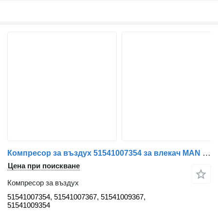
Компресор за въздух 51541007354 за влекач MAN TGX
Цена при поискване
Компресор за въздух
51541007354, 51541007367, 51541009367,
51541009354