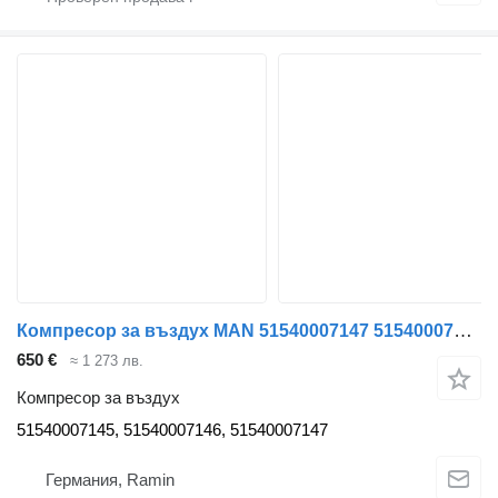
Компресор за въздух MAN 51540007147 51540007145 за влекач MAN TGA TGX TGS
650 €
≈ 1 273 лв.
Компресор за въздух
51540007145, 51540007146, 51540007147
Германия, Ramin