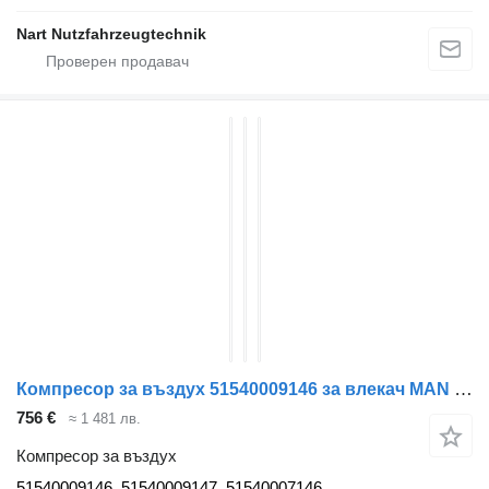
Nart Nutzfahrzeugtechnik
Компресор за въздух 51540009146 за влекач MAN TGX
756 €
≈ 1 481 лв.
Компресор за въздух
51540009146, 51540009147, 51540007146,