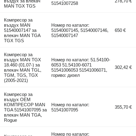
въздух за влекач
278,70 €
51541007258
MAN TGX TGS
Компресор за
въздух MAN
Номер по каталог:
51540007147 за
51540007145, 51540007146,
650 €
влекач MAN TGA
51540007147
TGX TGS
Компресор за
въздух MAN TGX
Номер по каталог: 51.54100-
18.460 (01.07-) за
6053 51.54100-6071
302,42 €
влекач MAN TGL,
51541006053 51541006071,
TGM, TGS, TGX
гориво: дизел
(2005-2021)
Компресор за
въздух OEM
КОМПРЕСОР MAN
Номер по каталог:
355,70 €
TGA 51541007095 за
51541007095
влекач MAN TGA,
Rogue
Номер по каталог: