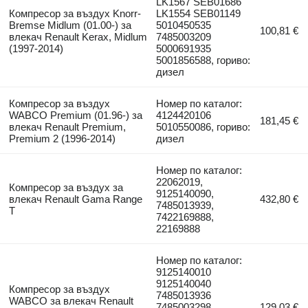
LK1567 SEB01686
Компресор за въздух Knorr-
LK1554 SEB01149
Bremse Midlum (01.00-) за
5010450535
100,81 €
влекач Renault Kerax, Midlum
7485003209
(1997-2014)
5000691935
5001856588, гориво:
дизел
Компресор за въздух
Номер по каталог:
WABCO Premium (01.96-) за
4124420106
181,45 €
влекач Renault Premium,
5010550086, гориво:
Premium 2 (1996-2014)
дизел
Номер по каталог:
22062019,
Компресор за въздух за
9125140090,
влекач Renault Gama Range
432,80 €
7485013939,
T
7422169888,
22169888
Номер по каталог:
9125140010
9125140040
Компресор за въздух
7485013936
WABCO за влекач Renault
7485003298
129,03 €