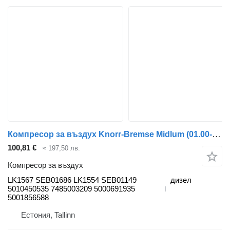
Компресор за въздух Knorr-Bremse Midlum (01.00-) LK1567 за влекач Renault Kerax, Midlum (1997-2014)
100,81 €
≈ 197,50 лв.
Компресор за въздух
LK1567 SEB01686 LK1554 SEB01149
дизел
5010450535 7485003209 5000691935
5001856588
Естония, Tallinn