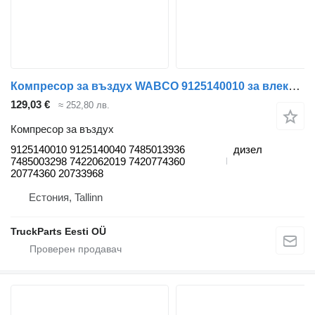
Компресор за въздух WABCO 9125140010 за влекач Renault Premium, Premium 2 (1996-2014)
129,03 €
≈ 252,80 лв.
Компресор за въздух
9125140010 9125140040 7485013936
дизел
7485003298 7422062019 7420774360
20774360 20733968
Естония, Tallinn
TruckParts Eesti OÜ