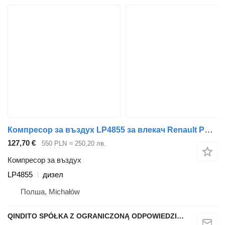
Компресор за въздух LP4855 за влекач Renault PREMIUM DCI
127,70 €
550 PLN
≈ 250,20 лв.
Компресор за въздух
LP4855
дизел
Полша, Michałów
QINDITO SPÓŁKA Z OGRANICZONĄ ODPOWIEDZIALNOŚCIĄ