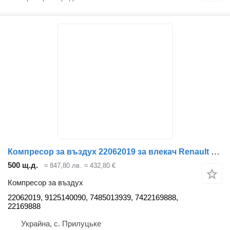
Компресор за въздух 22062019 за влекач Renault Gama Range T
500 щ.д.
≈ 847,80 лв.
≈ 432,80 €
Компресор за въздух
22062019, 9125140090, 7485013939, 7422169888,
22169888
Украйна, с. Прилуцьке