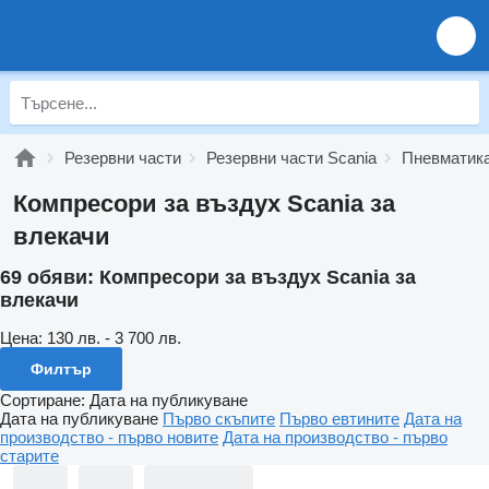
Резервни части
Резервни части Scania
Пневматика
Компресори за въздух Scania за
влекачи
69 обяви:
Компресори за въздух Scania за
влекачи
Цена:
130 лв. - 3 700 лв.
Филтър
Сортиране
:
Дата на публикуване
Дата на публикуване
Първо скъпите
Първо евтините
Дата на
производство - първо новите
Дата на производство - първо
старите