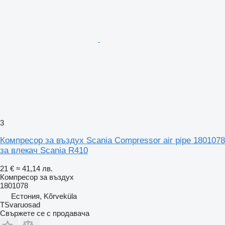
3
Компресор за въздух Scania Compressor air pipe 1801078
за влекач Scania R410
21 €
≈ 41,14 лв.
Компресор за въздух
1801078
Естония, Kõrveküla
TSvaruosad
Свържете се с продавача