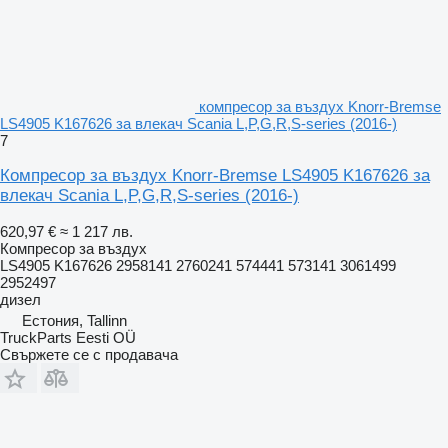
компресор за въздух Knorr-Bremse
LS4905 K167626 за влекач Scania L,P,G,R,S-series (2016-)
7
Компресор за въздух Knorr-Bremse LS4905 K167626 за
влекач Scania L,P,G,R,S-series (2016-)
620,97 €
≈ 1 217 лв.
Компресор за въздух
LS4905 K167626 2958141 2760241 574441 573141 3061499
2952497
дизел
Естония, Tallinn
TruckParts Eesti OÜ
Свържете се с продавача