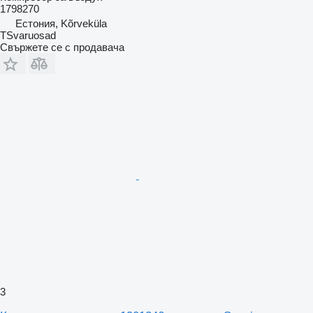
1798270
Естония, Kõrveküla
TSvaruosad
Свържете се с продавача
3