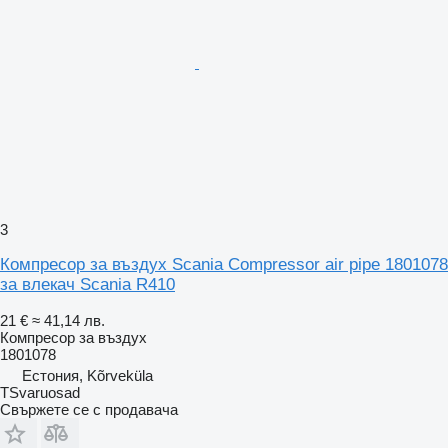
3
Компресор за въздух Scania Compressor air pipe 1801078
за влекач Scania R410
21 €
≈ 41,14 лв.
Компресор за въздух
1801078
Естония, Kõrveküla
TSvaruosad
Свържете се с продавача