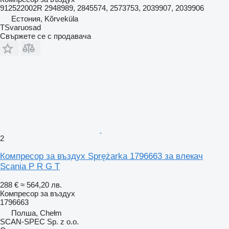
912522002R 2948989, 2845574, 2573753, 2039907, 2039906
Естония, Kõrveküla
TSvaruosad
Свържете се с продавача
2
Компресор за въздух Sprężarka 1796663 за влекач
Scania P R G T
288 €
≈ 564,20 лв.
Компресор за въздух
1796663
Полша, Chełm
SCAN-SPEC Sp. z o.o.