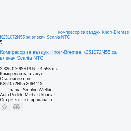
компресор за въздух Knorr-Bremse
K251072N55 за влекач Scania NTG
5
Компресор за въздух Knorr-Bremse K251072N55 за
влекач Scania NTG
2 326 €
9 999 PLN
≈ 4 558 лв.
Компресор за въздух
Състояние
нов
K251072N55 3064419
Полша, Smolno Wielkie
Auto Perfekt Michał Urbaniak
Свържете се с продавача