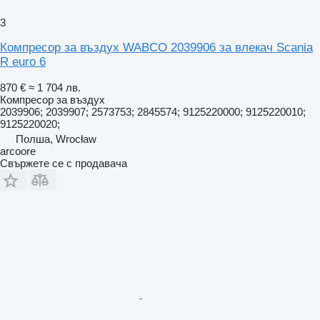
3
Компресор за въздух WABCO 2039906 за влекач Scania
R euro 6
870 €
≈ 1 704 лв.
Компресор за въздух
2039906; 2039907; 2573753; 2845574; 9125220000; 9125220010;
9125220020;
Полша, Wrocław
arcoore
Свържете се с продавача