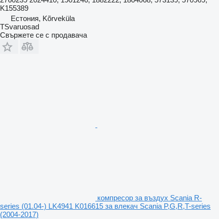
K155389
Естония, Kõrveküla
TSvaruosad
Свържете се с продавача
компресор за въздух Scania R-
series (01.04-) LK4941 K016615 за влекач Scania P,G,R,T-series
(2004-2017)