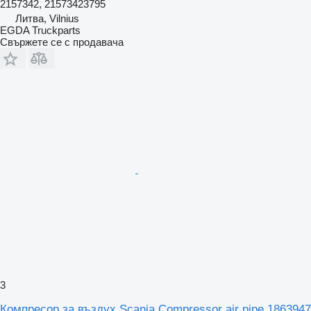
2157342, 21573423795
Литва, Vilnius
EGDA Truckparts
Свържете се с продавача
3
Компресор за въздух Scania Compressor air pipe 1863947