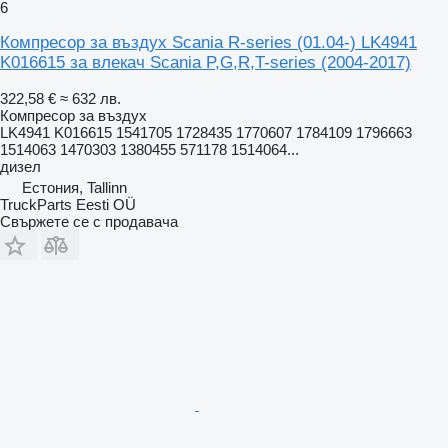
6
Компресор за въздух Scania R-series (01.04-) LK4941
K016615 за влекач Scania P,G,R,T-series (2004-2017)
322,58 €
≈ 632 лв.
Компресор за въздух
LK4941 K016615 1541705 1728435 1770607 1784109 1796663
1514063 1470303 1380455 571178 1514064...
дизел
Естония, Tallinn
TruckParts Eesti OÜ
Свържете се с продавача