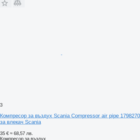
3
Компресор за въздух Scania Compressor air pipe 1798270
за влекач Scania
35 €
≈ 68,57 лв.
Компресор за въздух