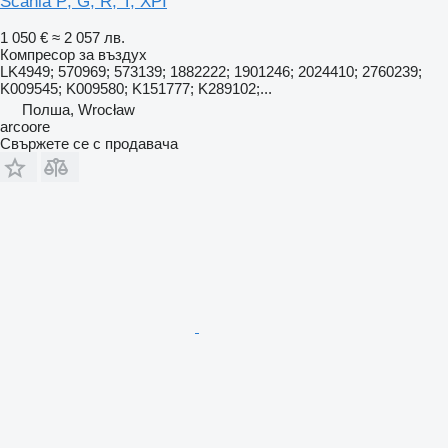
Scania P; G; R; T; XPI
1 050 €
≈ 2 057 лв.
Компресор за въздух
LK4949; 570969; 573139; 1882222; 1901246; 2024410; 2760239;
K009545; K009580; K151777; K289102;...
Полша, Wrocław
arcoore
Свържете се с продавача