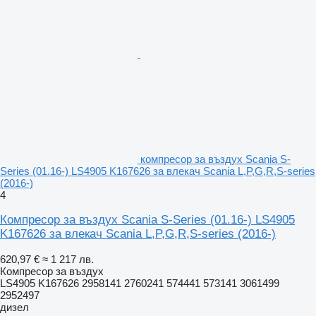
компресор за въздух Scania S-
Series (01.16-) LS4905 K167626 за влекач Scania L,P,G,R,S-series
(2016-)
4
Компресор за въздух Scania S-Series (01.16-) LS4905
K167626 за влекач Scania L,P,G,R,S-series (2016-)
620,97 €
≈ 1 217 лв.
Компресор за въздух
LS4905 K167626 2958141 2760241 574441 573141 3061499
2952497
дизел