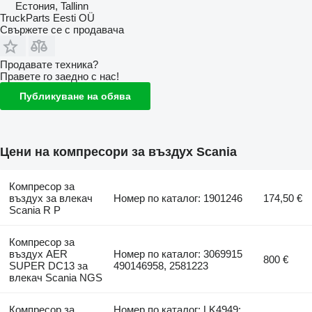
Естония, Tallinn
TruckParts Eesti OÜ
Свържете се с продавача
Продавате техника?
Правете го заедно с нас!
Публикуване на обява
Цени на компресори за въздух Scania
Компресор за
въздух за влекач
Номер по каталог: 1901246
174,50 €
Scania R P
Компресор за
въздух AER
Номер по каталог: 3069915
800 €
SUPER DC13 за
490146958, 2581223
влекач Scania NGS
Компресор за
Номер по каталог: LK4949;