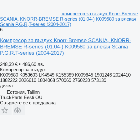
компресор за въздух Knorr-Bremse
SCANIA, KNORR-BREMSE R-series (01.04-) K009580 за влекач
Scania P,G,R,T-series (2004-2017)
6
Компресор за въздух Knorr-Bremse SCANIA, KNORR-
BREMSE R-series (01.04-) K009580 за влекач Scania
P,G,R,T-series (2004-2017)
248,39 €
≈ 486,60 лв.
Компресор за въздух
K009580 K053603 LK4949 K155389 K009845 1901246 2024410
1882222 2026610 1804068 570969 2760239 573139
дизел
Естония, Tallinn
TruckParts Eesti OÜ
Свържете се с продавача