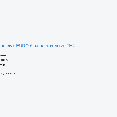
 въздух EURO 6 за влекач Volvo FH4
ване
здух
min
продавача