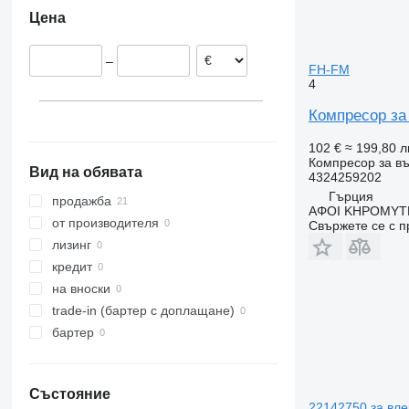
Португалия
Цена
Литва
Гърция
–
Нидерландия
FH-FM
4
Латвия
Компресор за
102 €
≈ 199,80 л
Компресор за въ
Вид на обявата
4324259202
Гърция
продажба
ΑΦΟΙ ΚΗΡΟΜΥΤΗ
от производителя
Свържете се с 
лизинг
кредит
на вноски
trade-in (бартер с доплащане)
бартер
Състояние
22142750 за вле