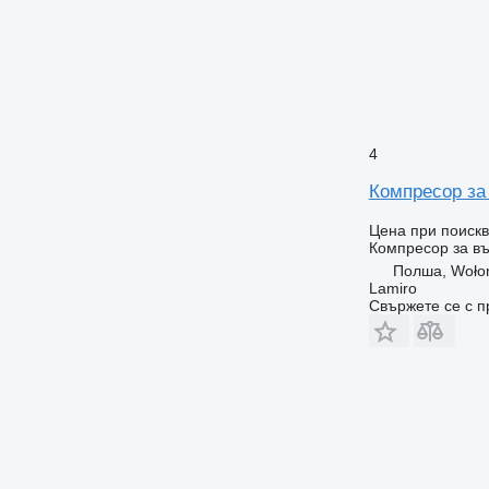
4
Компресор за
Цена при поиск
Компресор за въ
Полша, Woło
Lamiro
Свържете се с 