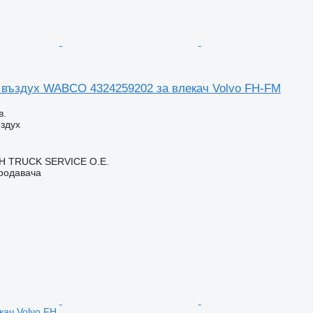
 въздух WABCO 4324259202 за влекач Volvo FH-FM
в.
здух
 TRUCK SERVICE Ο.Ε.
продавача
кач Volvo FH