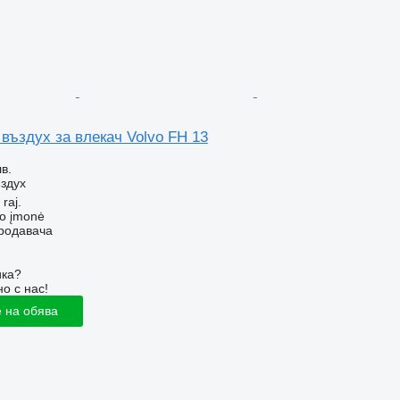
въздух за влекач Volvo FH 13
в.
здух
 raj.
ko įmonė
продавача
ика?
о с нас!
 на обява