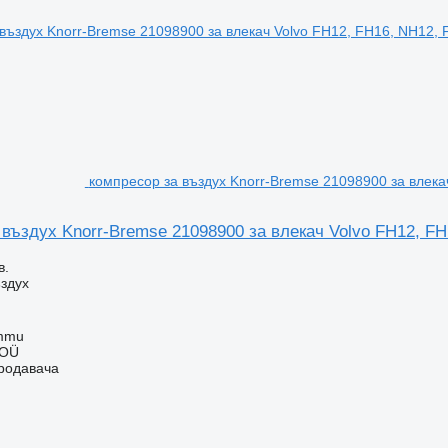
компресор за въздух Knorr-Bremse 21098900 за влека
въздух Knorr-Bremse 21098900 за влекач Volvo FH12, FH
в.
здух
mmu
 OÜ
продавача