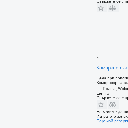
Свържете се с 
4
Компресор за 
Цена при поиск
Компресор за въ
Полша, Woło
Lamiro
Свържете се с 
Не можете да на
Изпратете заявк
Поръчай резерв