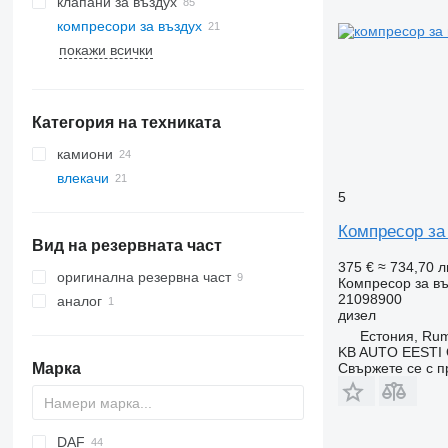
клапани за въздух
компресори за въздух
покажи всички
Категория на техниката
камиони
влекачи
5
Компресор за 
Вид на резервната част
375 €
≈ 734,70 л
оригинална резервна част
Компресор за въ
21098900
аналог
дизел
Естония, Ru
KB AUTO EESTI
Свържете се с 
Марка
DAF