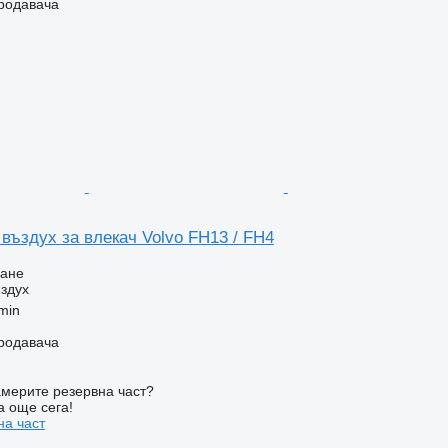
продавача
въздух за влекач Volvo FH13 / FH4
ване
здух
min
продавача
мерите резервна част?
а още сега!
на част