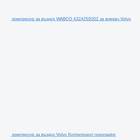
компресор за въздух WABCO 4324259202 за влекач Volvo
компресор за въздух Volvo Kompressori resonaator