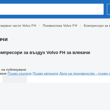
зервни части Volvo FH
Пневматика Volvo FH
Компресори за 
ачи
омпресори за въздух Volvo FH за влекачи
 на публикуване
ване
Първо скъпите
Първо евтините
Дата на производство - първо 