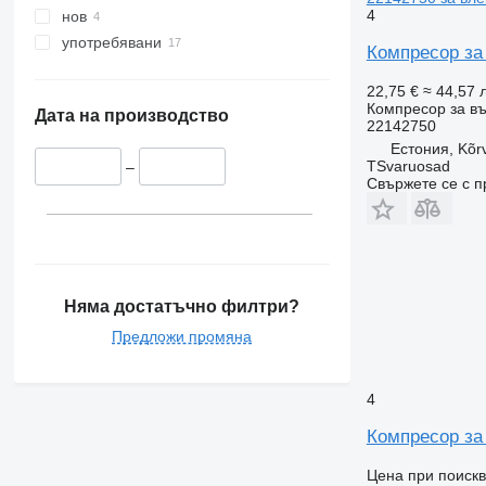
4
нов
употребявани
Компресор за 
22,75 €
≈ 44,57 л
Компресор за въ
Дата на производство
22142750
Естония, Kõr
TSvaruosad
–
Свържете се с 
Няма достатъчно филтри?
Предложи промяна
4
Компресор за 
Цена при поиск