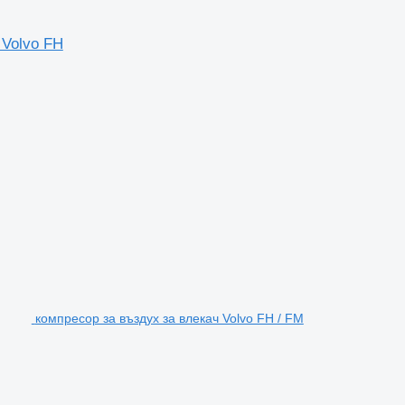
 Volvo FH
компресор за въздух за влекач Volvo FH / FM