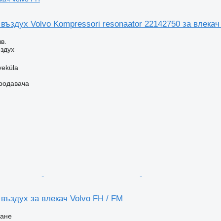
въздух Volvo Kompressori resonaator 22142750 за влекач
в.
здух
veküla
продавача
въздух за влекач Volvo FH / FM
ване