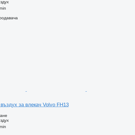
здух
min
продавача
въздух за влекач Volvo FH13
ване
здух
min