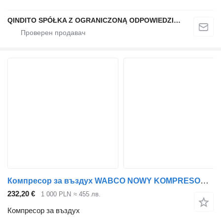
QINDITO SPÓŁKA Z OGRANICZONĄ ODPOWIEDZIALNOŚCIĄ
Компресор за въздух WABCO NOWY KOMPRESOR SPRĘŻARKA POWIETRZA MAN D2866 51541007301 за влекач
232,20 €
1 000 PLN
≈ 455 лв.
Компресор за въздух