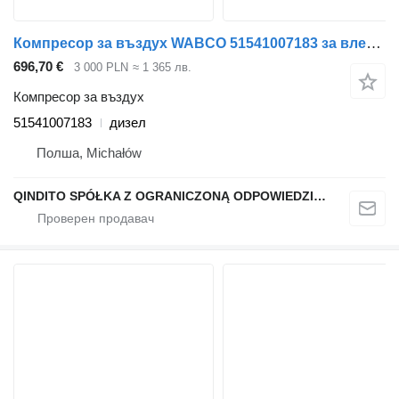
Компресор за въздух WABCO 51541007183 за влекач MAN
696,70 €
3 000 PLN
≈ 1 365 лв.
Компресор за въздух
51541007183
дизел
Полша, Michałów
QINDITO SPÓŁKA Z OGRANICZONĄ ODPOWIEDZIALNOŚCIĄ