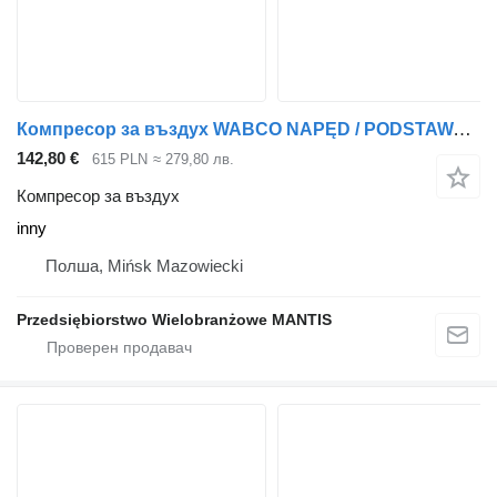
Компресор за въздух WABCO NAPĘD / PODSTAWA /KOMPRESORA POWIETRZA MAN TGX TGS DUŻY WYBÓR 44 inny за влекач
142,80 €
615 PLN
≈ 279,80 лв.
Компресор за въздух
inny
Полша, Mińsk Mazowiecki
Przedsiębiorstwo Wielobranżowe MANTIS