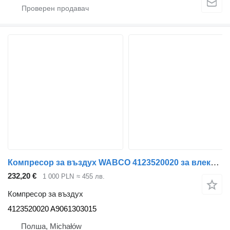
Компресор за въздух WABCO 4123520020 за влекач Mercedes-Benz ATEGO II
232,20 €
1 000 PLN
≈ 455 лв.
Компресор за въздух
4123520020 A9061303015
Полша, Michałów