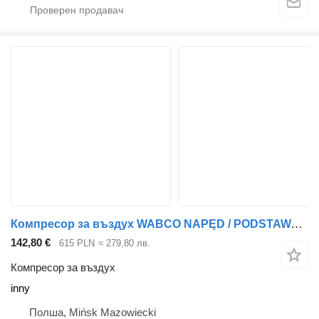
Компресор за въздух WABCO NAPĘD / PODSTAWA /KOMPRESORA POWIETRZA MAN TGX TGS 440KM 460KM 4 inny за влекач
142,80 €
615 PLN
≈ 279,80 лв.
Компресор за въздух
inny
Полша, Mińsk Mazowiecki