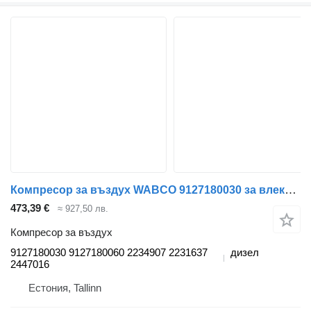
Компресор за въздух WABCO 9127180030 за влекач DAF XF106 (2014-)
473,39 €
≈ 927,50 лв.
Компресор за въздух
9127180030 9127180060 2234907 2231637
дизел
2447016
Естония, Tallinn