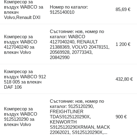
Компресор за
въздух WABCO за
Номер по каталог:
85,69 €
влекач
9125140010
Volvo,Renault DXI
Състояние: нов, номер по
Компресор за
каталог: WABCO
въздух WABCO
4127040240, RENAULT
1 200 €
4127040240 за
21388369, VOLVO 20478151,
влекач Volvo
20569928, 20773343,
20842990
Компресор за
въздух WABCO 912
432,80 €
518 005 за влекач
DAF 106
Състояние: нов, номер по
каталог: 9125120290,
Компресор за
FREIGHTLINER
въздух WABCO
TDAS9125120290X,
900 €
9125120290 за
KENWORTH
влекач Volvo
S9125120290XRMAN, MACK
22062021, S9125120290X,...