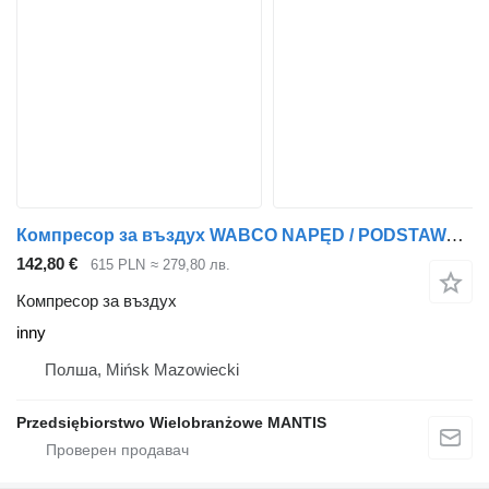
Компресор за въздух WABCO NAPĘD / PODSTAWA / PRZYSTAWKA / KOMPRESORA POWIETRZA MAN TGX TGS inny за влекач
142,80 €
615 PLN
≈ 279,80 лв.
Компресор за въздух
inny
Полша, Mińsk Mazowiecki
Przedsiębiorstwo Wielobranżowe MANTIS