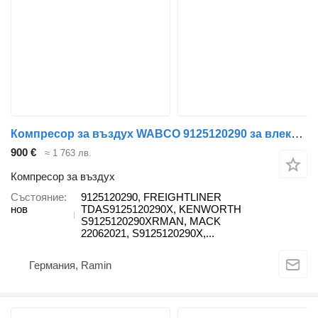
Компресор за въздух WABCO 9125120290 за влекач Volvo
900 €
≈ 1 763 лв.
Компресор за въздух
Състояние
9125120290, FREIGHTLINER
нов
TDAS9125120290X, KENWORTH
S9125120290XRMAN, MACK
22062021, S9125120290X,...
Германия, Ramin