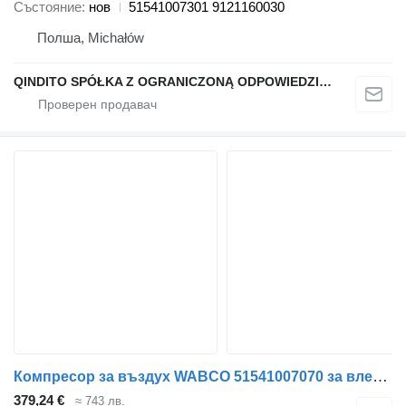
Състояние
нов
51541007301 9121160030
Полша, Michałów
QINDITO SPÓŁKA Z OGRANICZONĄ ODPOWIEDZIALNOŚCIĄ
Компресор за въздух WABCO 51541007070 за влекач MAN TGL
379,24 €
≈ 743 лв.