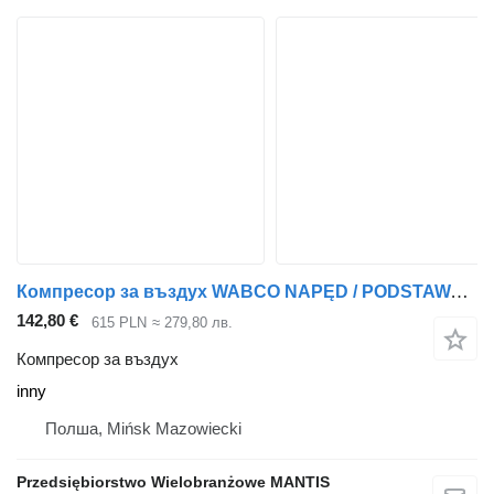
Компресор за въздух WABCO NAPĘD / PODSTAWA /KOMPRESORA POWIETRZA MAN TGX EURO 5 EURO 6 inny за влекач
142,80 €
615 PLN
≈ 279,80 лв.
Компресор за въздух
inny
Полша, Mińsk Mazowiecki
Przedsiębiorstwo Wielobranżowe MANTIS