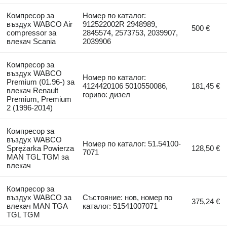
Компресор за
Номер по каталог:
въздух WABCO Air
912522002R 2948989,
500 €
compressor за
2845574, 2573753, 2039907,
влекач Scania
2039906
Компресор за
въздух WABCO
Номер по каталог:
Premium (01.96-) за
4124420106 5010550086,
181,45 €
влекач Renault
гориво: дизел
Premium, Premium
2 (1996-2014)
Компресор за
въздух WABCO
Номер по каталог: 51.54100-
Sprężarka Powierza
128,50 €
7071
MAN TGL TGM за
влекач
Компресор за
въздух WABCO за
Състояние: нов, номер по
375,24 €
влекач MAN TGA
каталог: 51541007071
TGL TGM