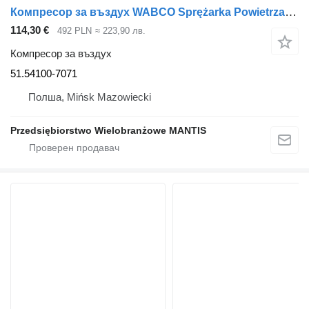
Компресор за въздух WABCO Sprężarka Powietrza MAN TGL TGM D0836 240 290 330 51.54100-7071 за влекач
114,30 €
492 PLN
≈ 223,90 лв.
Компресор за въздух
51.54100-7071
Полша, Mińsk Mazowiecki
Przedsiębiorstwo Wielobranżowe MANTIS