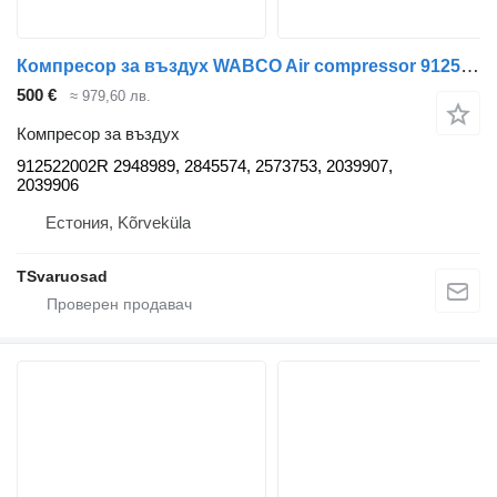
Компресор за въздух WABCO Air compressor 912522002R за влекач Scania
500 €
≈ 979,60 лв.
Компресор за въздух
912522002R 2948989, 2845574, 2573753, 2039907,
2039906
Естония, Kõrveküla
TSvaruosad