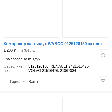
Компресор за въздух WABCO 9125120150 за влекач Volvo
1 200 €
≈ 2 351 лв.
Компресор за въздух
Състояние
9125120150, RENAULT 7421516476,
нов
VOLVO 21516476, 21967984
Германия, Ramin