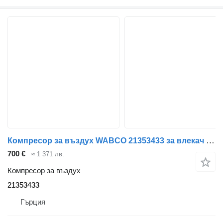
Компресор за въздух WABCO 21353433 за влекач Volvo FH-FM
700 €
≈ 1 371 лв.
Компресор за въздух
21353433
Гърция