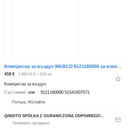
Компресор за въздух WABCO 9121160000 за влекач MAN
418 €
1 800 PLN
≈ 819 лв.
Компресор за въздух
Състояние
нов
9121160000 51541007071
Полша, Michałów
QINDITO SPÓŁKA Z OGRANICZONĄ ODPOWIEDZIALNOŚCIĄ