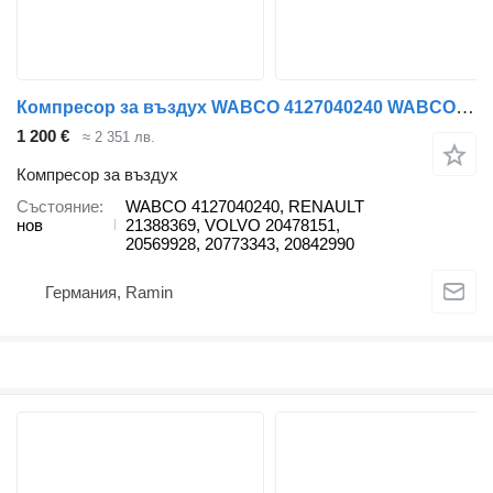
Компресор за въздух WABCO 4127040240 WABCO за влекач Volvo
1 200 €
≈ 2 351 лв.
Компресор за въздух
Състояние
WABCO 4127040240, RENAULT
нов
21388369, VOLVO 20478151,
20569928, 20773343, 20842990
Германия, Ramin