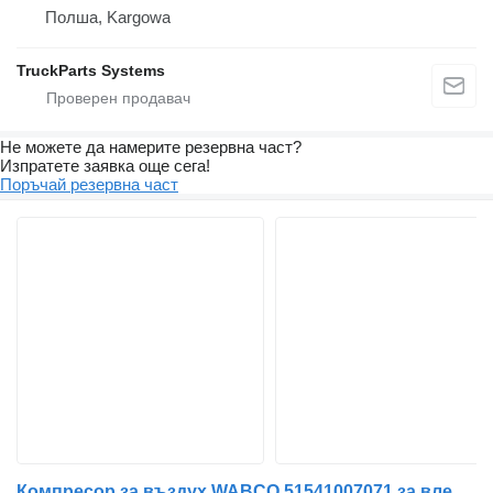
Полша, Kargowa
TruckParts Systems
Не можете да намерите резервна част?
Изпратете заявка още сега!
Поръчай резервна част
Компресор за въздух WABCO 51541007071 за влекач MAN TGA TGL TGM