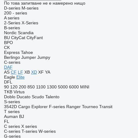
По това запитване не е намерено нищо
D-series
M-series
200 - series
A series
2-Series
X-Series
B-series
Nordic
Scandia
BU
CityCat
CityFant
BPO
CK
Express
Tahoe
Berlingo
Jumper
Jumpy
C-series
DAF
AS
CF
LF
XB
XD
XF
YA
Eagle
Elite
DFL
90
120
200
850
1100
1300
5000
6000
MINI
TKB
Virtus
Doblo
Ducato
Scudo
Talento
S-series
3542D
Cargo
Explorer
F-series
Ranger
Tourneo
Transit
T series
Auman
BJ
FL
C series
X series
C-series
T-series
W-series
G-series