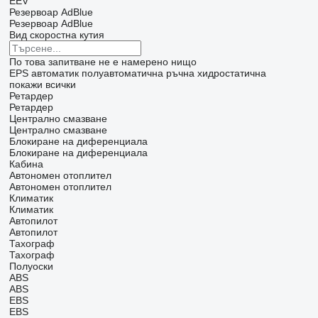
EEV
Резервоар AdBlue
Резервоар AdBlue
Вид скоростна кутия
По това запитване не е намерено нищо
EPS
автоматик
полуавтоматична
ръчна
хидростатична
покажи всички
Ретардер
Ретардер
Централно смазване
Централно смазване
Блокиране на диференциала
Блокиране на диференциала
Кабина
Автономен отоплител
Автономен отоплител
Климатик
Климатик
Автопилот
Автопилот
Тахограф
Тахограф
Полуоски
ABS
ABS
EBS
EBS