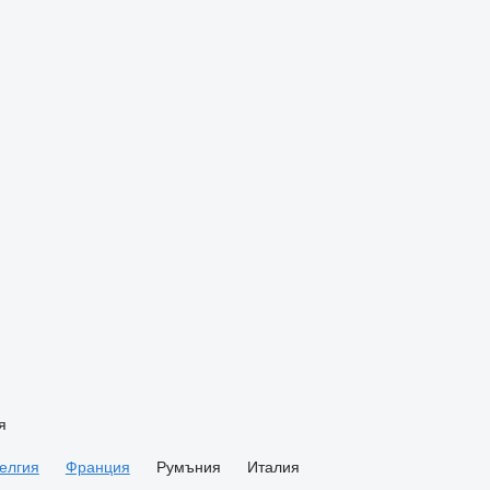
я
елгия
Франция
Румъния
Италия