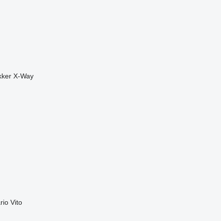
kker
X-Way
rio
Vito