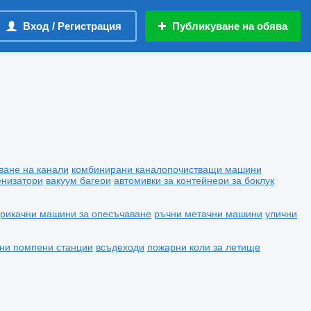
Вход / Регистрация
Публикуване на обява
ване на канали
комбинирани каналопочистващи машини
енизатори
вакуум багери
автомивки за контейнери за боклук
рикачни машини за опесъчаване
ръчни метачни машини
улични
ни помпени станции
всъдеходи
пожарни коли за летище