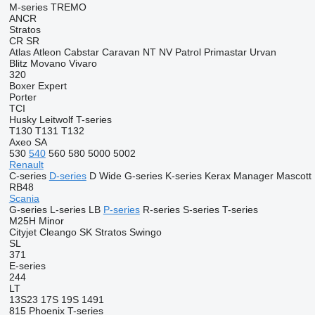
M-series
TREMO
ANCR
Stratos
CR
SR
Atlas
Atleon
Cabstar
Caravan
NT
NV
Patrol
Primastar
Urvan
Blitz
Movano
Vivaro
320
Boxer
Expert
Porter
TCI
Husky
Leitwolf
T-series
T130
T131
T132
Axeo
SA
530
540
560
580
5000
5002
Renault
C-series
D-series
D Wide
G-series
K-series
Kerax
Manager
Mascott
RB48
Scania
G-series
L-series
LB
P-series
R-series
S-series
T-series
M25H
Minor
Cityjet
Cleango
SK
Stratos
Swingo
SL
371
E-series
244
LT
13S23
17S
19S
1491
815
Phoenix
T-series