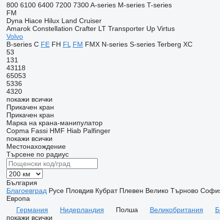
800
6100
6400
7200
7300
A-series
M-series
T-series
FM
Dyna
Hiace
Hilux
Land Cruiser
Amarok
Constellation
Crafter
LT
Transporter
Up
Virtus
Volvo
B-series
C
FE
FH
FL
FM
FMX
N-series
S-series
Terberg
XC
53
131
43118
65053
5336
4320
покажи всички
Прикачен кран
Прикачен кран
Марка на крана-манипулатор
Copma
Fassi
HMF
Hiab
Palfinger
покажи всички
Местонахождение
Търсене по радиус
България
Благоевград
Русе
Пловдив
Кубрат
Плевен
Велико Търново
Софи
Европа
Германия
Нидерландия
Полша
Великобритания
Б
покажи всички