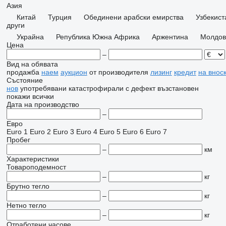
Азия
Китай
Турция
Обединени арабски емирства
Узбекист
други
Украйна
Република Южна Африка
Аржентина
Молдов
Цена
–
Вид на обявата
продажба
наем
аукцион
от производителя
лизинг
кредит
на внос
Състояние
нов
употребявани
катастрофирали
с дефект
възстановен
покажи всички
Дата на производство
–
Евро
Euro 1
Euro 2
Euro 3
Euro 4
Euro 5
Euro 6
Euro 7
Пробег
–
км
Характеристики
Товароподемност
–
кг
Брутно тегло
–
кг
Нетно тегло
–
кг
Отработени часове