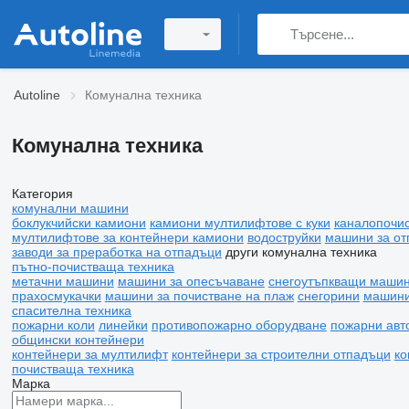
Autoline
Комунална техника
Комунална техника
Категория
комунални машини
боклукчийски камиони
камиони мултилифтове с куки
каналопочи
мултилифтове за контейнери камиони
водоструйки
машини за от
заводи за преработка на отпадъци
други комунална техника
пътно-почистваща техника
метачни машини
машини за опесъчаване
снегоутъпкващи маши
прахосмукачки
машини за почистване на плаж
снегорини
машини
спасителна техника
пожарни коли
линейки
противопожарно оборудване
пожарни авт
общински контейнери
контейнери за мултилифт
контейнери за строителни отпадъци
ко
почистваща техника
Марка