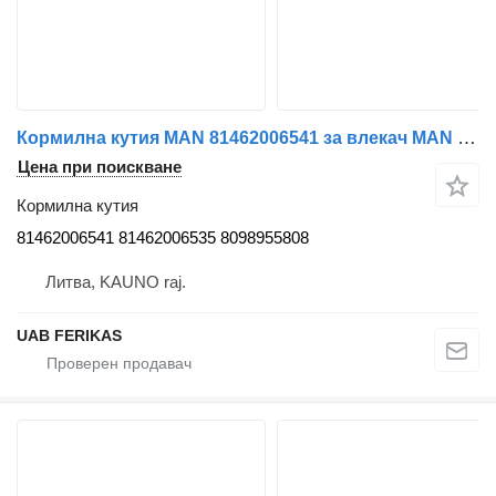
Кормилна кутия MAN 81462006541 за влекач MAN TGX TGA
Цена при поискване
Кормилна кутия
81462006541 81462006535 8098955808
Литва, KAUNO raj.
UAB FERIKAS