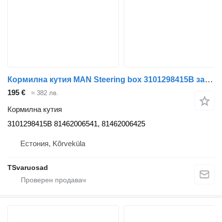
Кормилна кутия MAN Steering box 3101298415B за влекач MAN TGA
195 €
≈ 382 лв.
Кормилна кутия
3101298415B 81462006541, 81462006425
Естония, Kõrveküla
TSvaruosad