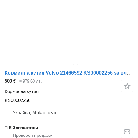
Кормилна кутия Volvo 21466592 KS00002256 за влекач Volvo FH 4
500 €
≈ 979,60 лв.
Кормилна кутия
KS00002256
Украйна, Mukachevo
TIR Запчастини