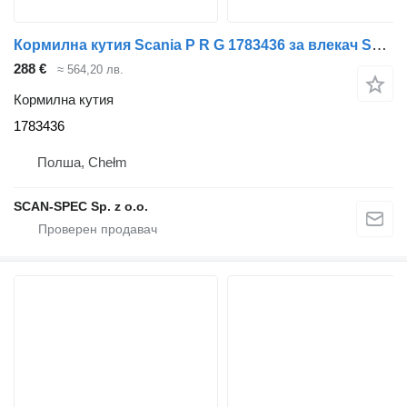
Кормилна кутия Scania P R G 1783436 за влекач Scania P R G
288 €
≈ 564,20 лв.
Кормилна кутия
1783436
Полша, Chełm
SCAN-SPEC Sp. z o.o.