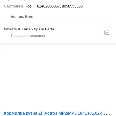
Състояние
нов
81462006357, 8098955536
Белгия, Bree
Smeets & Zonen Spare Parts
Кормилна кутия ZF Actros MP2/MP3 1841 (01.02-) 3754600200 за влекач Mercedes-Benz Actros, Axor MP1, MP2, MP3 (1996-2014)