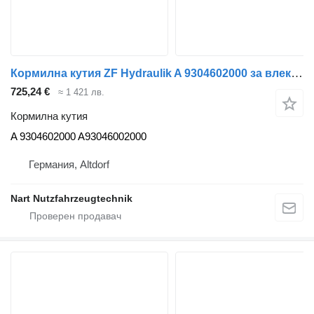
Кормилна кутия ZF Hydraulik A 9304602000 за влекач Mercedes-Benz
725,24 €
≈ 1 421 лв.
Кормилна кутия
A 9304602000 A93046002000
Германия, Altdorf
Nart Nutzfahrzeugtechnik