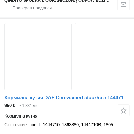
QINDITO SPÓŁKA Z OGRANICZONĄ ODPOWIEDZIALNOŚCIĄ
Кормилна кутия DAF Gereviseerd stuurhuis 1444710 за влекач
950 €
≈ 1 861 лв.
Кормилна кутия
Състояние
нов
1444710, 1363880, 1444710R, 1805