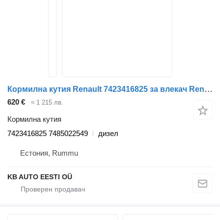
Кормилна кутия Renault 7423416825 за влекач Renault T (2013-)
620 €
≈ 1 215 лв.
Кормилна кутия
7423416825 7485022549
дизел
Естония, Rummu
KB AUTO EESTI OÜ