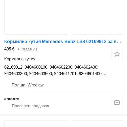
Кормилна кутия Mercedes-Benz LS8 62169912 за влекач Mercedes-Benz Actros MP2, MP3
405 €
≈ 793,50 лв.
Кормилна кутия
62169912; 9404600100; 9404602200; 9404602400;
9404603300; 9404603500; 9404611701; 9304601400;...
Полша, Wrocław
arcoore