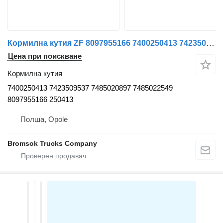
Кормилна кутия ZF 8097955166 7400250413 7423509537 7485020897 7485022549 8097955166 250413 за влекач Renault T
Цена при поискване
Кормилна кутия
7400250413 7423509537 7485020897 7485022549
8097955166 250413
Полша, Opole
Bromsok Trucks Company