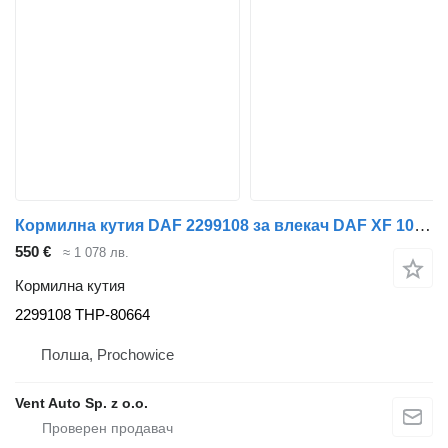
Кормилна кутия DAF 2299108 за влекач DAF XF 106 G2 / XG
550 €
≈ 1 078 лв.
Кормилна кутия
2299108 THP-80664
Полша, Prochowice
Vent Auto Sp. z o.o.