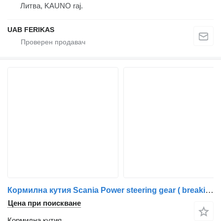
Литва, KAUNO raj.
UAB FERIKAS
Кормилна кутия Scania Power steering gear ( breaking trucks for parts ) ZF 1353044 за влекач Scania
Цена при поискване
Кормилна кутия