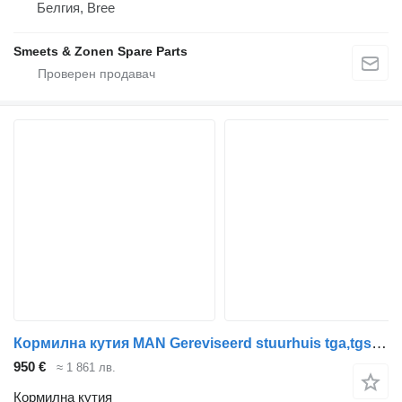
Белгия, Bree
Smeets & Zonen Spare Parts
Кормилна кутия MAN Gereviseerd stuurhuis tga,tgs,tgx 81462006357 за влекач
950 €
≈ 1 861 лв.
Кормилна кутия