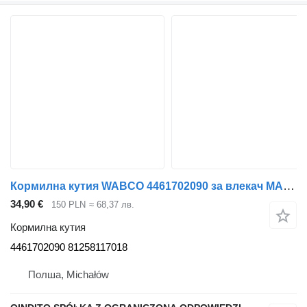
Кормилна кутия WABCO 4461702090 за влекач MAN TGA TGX
34,90 €
150 PLN
≈ 68,37 лв.
Кормилна кутия
4461702090 81258117018
Полша, Michałów