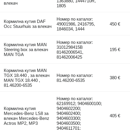
1363880, 1444710R,
влекач
1805
Номер по каталог:
Кормилна кутия DAF
49001986, 2416795,
450 €
Occ Stuurhuis за влекач
1846034, 1444
Номер по каталог:
Кормилна кутия MAN
3101298415B
Steering box за влекач
195 €
81462006541,
MAN TGA
81462006425
Кормилна кутия MAN
TGX 18.440 , за влекач
Номер по каталог:
380 €
MAN TGX 18.440 ,
81.46200-6535
81.46200-6535
Номер по каталог:
62169912; 9404600100;
Кормилна кутия
9404602200;
Mercedes-Benz LS8 за
9404602400;
405 €
влекач Mercedes-Benz
9404603300;
Actros MP2, MP3
9404603500;
9404611701;