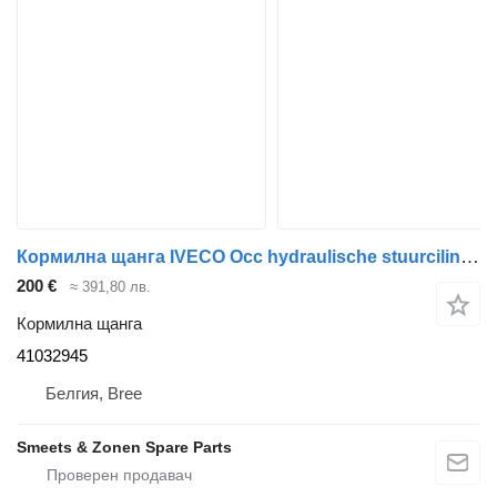
Кормилна щанга IVECO Occ hydraulische stuurcilinder 41032945 за камион
200 €
≈ 391,80 лв.
Кормилна щанга
41032945
Белгия, Bree
Smeets & Zonen Spare Parts