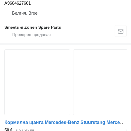
A9604627601
Белгия, Bree
Smeets & Zonen Spare Parts
Кормилна щанга Mercedes-Benz Stuurstang Mercedes 012.158-00A за камион
50 €
≈ 97,96 лв.