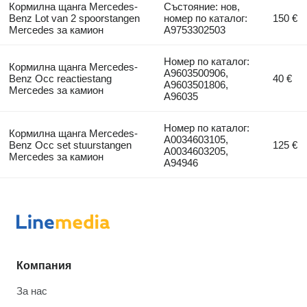
Кормилна щанга Mercedes-
Състояние: нов,
Benz Lot van 2 spoorstangen
номер по каталог:
150 €
Mercedes за камион
A9753302503
Номер по каталог:
Кормилна щанга Mercedes-
A9603500906,
Benz Occ reactiestang
40 €
A9603501806,
Mercedes за камион
A96035
Номер по каталог:
Кормилна щанга Mercedes-
A0034603105,
Benz Occ set stuurstangen
125 €
A0034603205,
Mercedes за камион
A94946
Компания
За нас