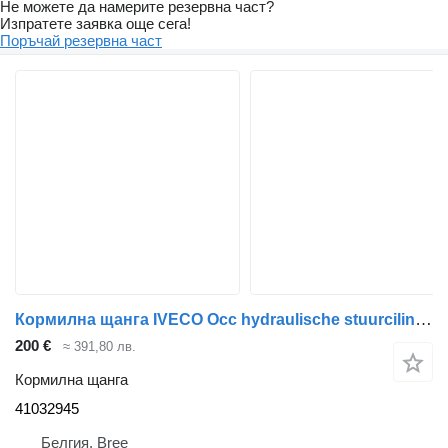
Не можете да намерите резервна част?
Изпратете заявка още сега!
Поръчай резервна част
Кормилна щанга IVECO Occ hydraulische stuurcilinder 41032945 за камион
200 €
≈ 391,80 лв.
Кормилна щанга
41032945
Белгия, Bree