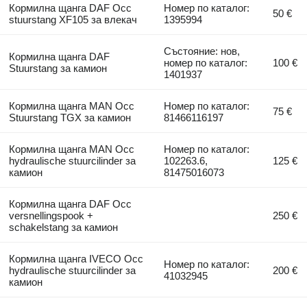
Кормилна щанга DAF Occ
Номер по каталог:
50 €
stuurstang XF105 за влекач
1395994
Състояние: нов,
Кормилна щанга DAF
номер по каталог:
100 €
Stuurstang за камион
1401937
Кормилна щанга MAN Occ
Номер по каталог:
75 €
Stuurstang TGX за камион
81466116197
Кормилна щанга MAN Occ
Номер по каталог:
hydraulische stuurcilinder за
102263.6,
125 €
камион
81475016073
Кормилна щанга DAF Occ
versnellingspook +
250 €
schakelstang за камион
Кормилна щанга IVECO Occ
Номер по каталог:
hydraulische stuurcilinder за
200 €
41032945
камион