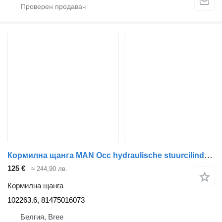
Кормилна щанга MAN Occ hydraulische stuurcilinder 102263.6 за камион
125 €
≈ 244,90 лв.
Кормилна щанга
102263.6, 81475016073
Белгия, Bree