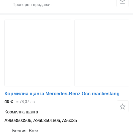
Кормилна щанга Mercedes-Benz Occ reactiestang Mercedes A9603500906 за камион
40 €
≈ 78,37 лв.
Кормилна щанга
A9603500906, A9603501806, A96035
Белгия, Bree