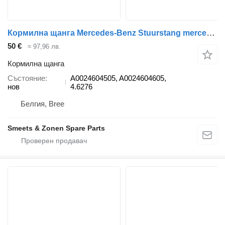
Кормилна щанга Mercedes-Benz Stuurstang mercedes A0024604505 за камион
50 €
≈ 97,96 лв.
Кормилна щанга
Състояние
A0024604505, A0024604605,
нов
4.6276
Белгия, Bree
Smeets & Zonen Spare Parts