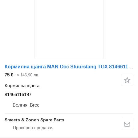
Кормилна щанга MAN Occ Stuurstang TGX 81466116197 за камион
75 €
≈ 146,90 лв.
Кормилна щанга
81466116197
Белгия, Bree
Smeets & Zonen Spare Parts