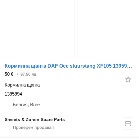
Кормилна щанга DAF Occ stuurstang XF105 1395994 за влекач
50 €
≈ 97,96 лв.
Кормилна щанга
1395994
Белгия, Bree
Smeets & Zonen Spare Parts