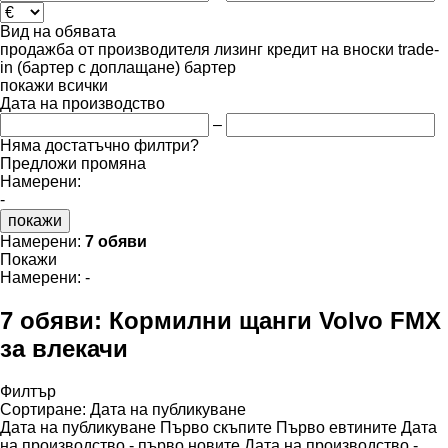
Вид на обявата
продажба
от производителя
лизинг
кредит
на вноски
trade-
in (бартер с доплащане)
бартер
покажи всички
Дата на производство
–
Няма достатъчно филтри?
Предложи промяна
Намерени:
-
покажи
Намерени:
7 обяви
Покажи
Намерени:
-
7 обяви:
Кормилни щанги Volvo FMX
за влекачи
Филтър
Сортиране
:
Дата на публикуване
Дата на публикуване
Първо скъпите
Първо евтините
Дата
на производство - първо новите
Дата на производство -