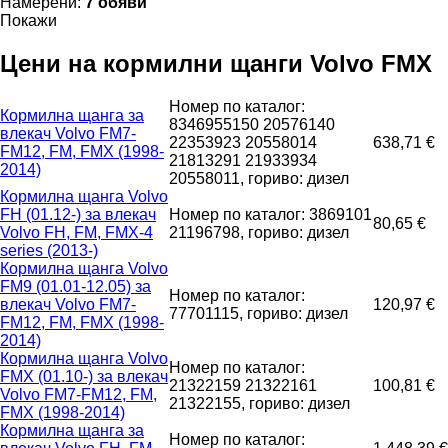
Намерени:
7 обяви
Покажи
Цени на кормилни щанги Volvo FMX
Номер по каталог:
Кормилна щанга за
8346955150 20576140
влекач Volvo FM7-
22353923 20558014
638,71 €
FM12, FM, FMX (1998-
21813291 21933934
2014)
20558011, гориво: дизел
Кормилна щанга Volvo
FH (01.12-) за влекач
Номер по каталог: 3869101
80,65 €
Volvo FH, FM, FMX-4
21196798, гориво: дизел
series (2013-)
Кормилна щанга Volvo
FM9 (01.01-12.05) за
Номер по каталог:
влекач Volvo FM7-
120,97 €
77701115, гориво: дизел
FM12, FM, FMX (1998-
2014)
Кормилна щанга Volvo
Номер по каталог:
FMX (01.10-) за влекач
21322159 21322161
100,81 €
Volvo FM7-FM12, FM,
21322155, гориво: дизел
FMX (1998-2014)
Кормилна щанга за
Номер по каталог: