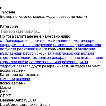
Търсене
(номер по каталог, марка, модел, резервни части)
Категория
По това запитване не е намерено нищо
стабилизиращи щанги
шенкели
главини
амортисьори
хидроусилватели
полуресори
помпи на хидроусилвателя
полуоски
реактивни щанги
кормилни щанги
въздушни
възглавници
ресори
скоби за амортисьор
оси
волани
кормилни колони
тампони за ресора
ресорни възглавници
кормилни рейки
лагери за главина
резервоари на
хидроусилвателя
други резервни части за ходовата част
покажи всички
Категория на техниката
камиони
влекачи
покажи всички
Марка
DAF
CF
XF
Daimler-Benz
IVECO
EuroCargo
Eurotrakker
Stralis