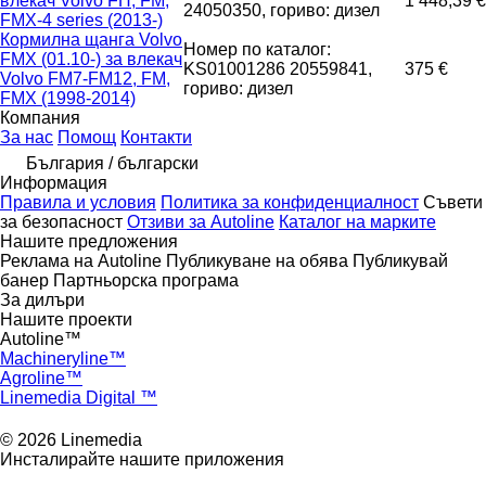
влекач Volvo FH, FM,
1 448,39 €
24050350, гориво: дизел
FMX-4 series (2013-)
Кормилна щанга Volvo
Номер по каталог:
FMX (01.10-) за влекач
KS01001286 20559841,
375 €
Volvo FM7-FM12, FM,
гориво: дизел
FMX (1998-2014)
Компания
За нас
Помощ
Контакти
България / български
Информация
Правила и условия
Политика за конфиденциалност
Съвети
за безопасност
Отзиви за Autoline
Каталог на марките
Нашите предложения
Реклама на Autoline
Публикуване на обява
Публикувай
банер
Партньорска програма
За дилъри
Нашите проекти
Autoline™
Machineryline™
Agroline™
Linemedia Digital ™
© 2026 Linemedia
Инсталирайте нашите приложения