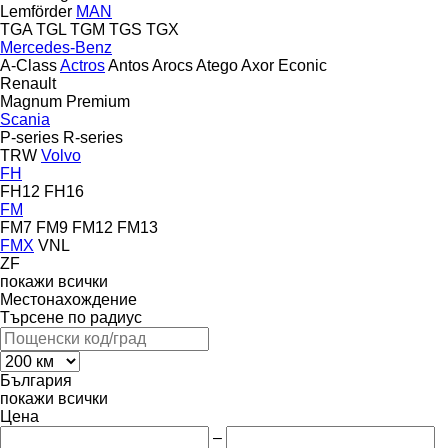
Lemförder
MAN
TGA
TGL
TGM
TGS
TGX
Mercedes-Benz
A-Class
Actros
Antos
Arocs
Atego
Axor
Econic
Renault
Magnum
Premium
Scania
P-series
R-series
TRW
Volvo
FH
FH12
FH16
FM
FM7
FM9
FM12
FM13
FMX
VNL
ZF
покажи всички
Местонахождение
Търсене по радиус
България
покажи всички
Цена
–