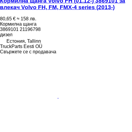
Кормилна щанга Volvo FH (01.12-) 3869101 за
влекач Volvo FH, FM, FMX-4 series (2013-)
80,65 €
≈ 158 лв.
Кормилна щанга
3869101 21196798
дизел
Естония, Tallinn
TruckParts Eesti OÜ
Свържете се с продавача