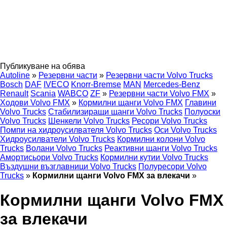
Публикуване на обява
Autoline
»
Резервни части
»
Резервни части Volvo Trucks
Bosch
DAF
IVECO
Knorr-Bremse
MAN
Mercedes-Benz
Renault
Scania
WABCO
ZF
»
Резервни части Volvo FMX
»
Ходови Volvo FMX
»
Кормилни щанги Volvo FMX
Главини
Volvo Trucks
Стабилизиращи щанги Volvo Trucks
Полуоски
Volvo Trucks
Шенкели Volvo Trucks
Ресори Volvo Trucks
Помпи на хидроусилвателя Volvo Trucks
Оси Volvo Trucks
Хидроусилватели Volvo Trucks
Кормилни колони Volvo
Trucks
Волани Volvo Trucks
Реактивни щанги Volvo Trucks
Амортисьори Volvo Trucks
Кормилни кутии Volvo Trucks
Въздушни възглавници Volvo Trucks
Полуресори Volvo
Trucks
»
Кормилни щанги Volvo FMX за влекачи
»
Кормилни щанги Volvo FMX
за влекачи