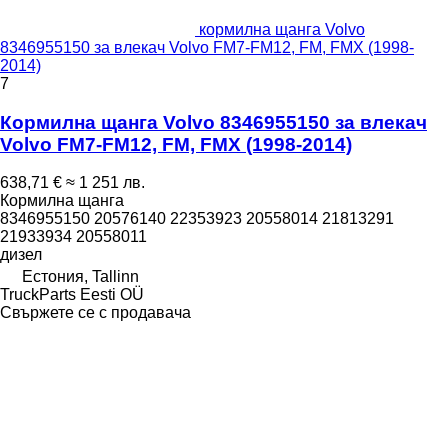
кормилна щанга Volvo
8346955150 за влекач Volvo FM7-FM12, FM, FMX (1998-
2014)
7
Кормилна щанга Volvo 8346955150 за влекач
Volvo FM7-FM12, FM, FMX (1998-2014)
638,71 €
≈ 1 251 лв.
Кормилна щанга
8346955150 20576140 22353923 20558014 21813291
21933934 20558011
дизел
Естония, Tallinn
TruckParts Eesti OÜ
Свържете се с продавача