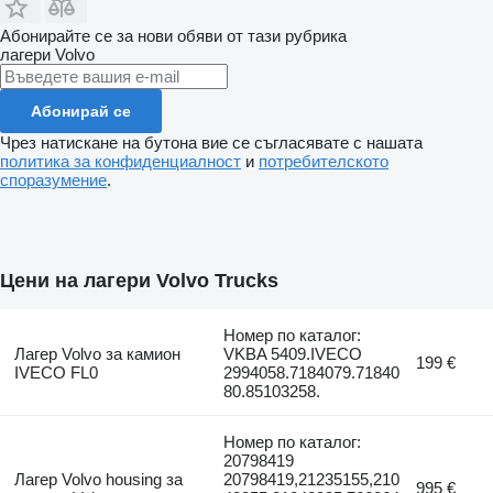
Абонирайте се за нови обяви от тази рубрика
лагери
Volvo
Абонирай се
Чрез натискане на бутона вие се съгласявате с нашата
политика за конфиденциалност
и
потребителското
споразумение
.
Цени на лагери Volvo Trucks
Номер по каталог:
Лагер Volvo за камион
VKBA 5409.IVECO
199 €
IVECO FL0
2994058.7184079.71840
80.85103258.
Номер по каталог:
20798419
Лагер Volvo housing за
20798419,21235155,210
995 €