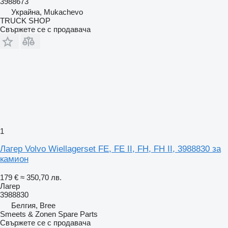
3988673
Украйна, Mukachevo
TRUCK SHOP
Свържете се с продавача
1
Лагер Volvo Wiellagerset FE, FE II, FH, FH II, 3988830 за
камион
179 €
≈ 350,70 лв.
Лагер
3988830
Белгия, Bree
Smeets & Zonen Spare Parts
Свържете се с продавача