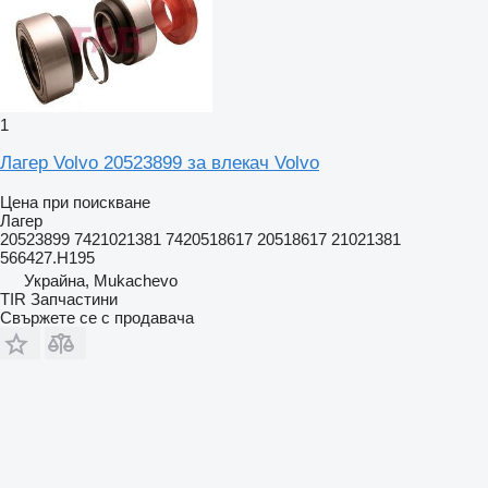
1
Лагер Volvo 20523899 за влекач Volvo
Цена при поискване
Лагер
20523899 7421021381 7420518617 20518617 21021381
566427.H195
Украйна, Mukachevo
TIR Запчастини
Свържете се с продавача