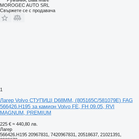
MOROGEC AUTO SRL
Свържете се с продавача
1
Лагер Volvo СТУПИЦІ D68MM, (805165C/581079E) FAG
566426.H195 за камион Volvo FE, FH 09.05, RVI
MAGNUM, PREMIUM
225 €
≈ 440,80 лв.
Лагер
566426.H195 20967831, 7420967831, 20518637, 21021391,