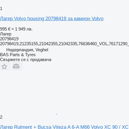
1
Лагер Volvo housing 20798419 за камион Volvo
995 €
≈ 1 949 лв.
Лагер
20798419
20798419,21235155,21042355,21042335,76636460_VOL,7617129
Нидерландия, Veghel
BAS Parts & Tyres
Свържете се с продавача
2
Лагер Rulment + Bucsa Viteza A 6-A M66 Volvo XC 90 / XC