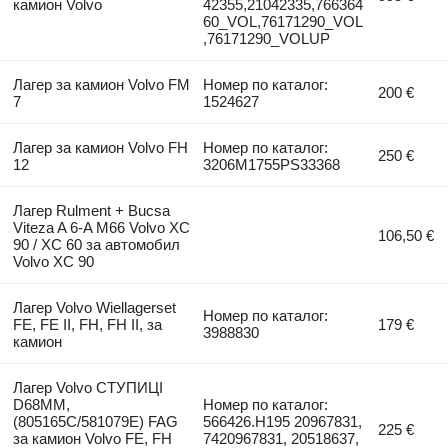
камион Volvo
42355,21042335,766364
60_VOL,76171290_VOL
,76171290_VOLUP
Лагер за камион Volvo FM
Номер по каталог:
200 €
7
1524627
Лагер за камион Volvo FH
Номер по каталог:
250 €
12
3206M1755PS33368
Лагер Rulment + Bucsa
Viteza A 6-A M66 Volvo XC
106,50 €
90 / XC 60 за автомобил
Volvo XC 90
Лагер Volvo Wiellagerset
Номер по каталог:
FE, FE II, FH, FH II, за
179 €
3988830
камион
Лагер Volvo СТУПИЦІ
D68MM,
Номер по каталог:
(805165C/581079E) FAG
566426.H195 20967831,
225 €
за камион Volvo FE, FH
7420967831, 20518637,