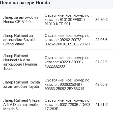
Цени на лагери Honda
Състояние: нов, номер по
Лагер за автомобил
каталог: 91010KFF901 /
36,90 €
Honda CR-V 2.0
91010-KFF-901
Лагер Rulment за
Състояние: нов, номер по
автомобил Suzuki
каталог: 09262-20073
23,06 €
Grand Vitara
09262-20030, 09262-20020
Лагер Rulment
Състояние: нов, номер по
Hyundai / Kia за
каталог: 43223-32000 /
37,82 €
автомобил Hyundai
4322332000
Tucson
Състояние: нов, номер по
Лагер Rulment Toyota
каталог: 9036325048 /
42,66 €
за автомобил Toyota
90363-25092 25X68X19
Лагер Rulment Viteza
Състояние: нов, номер по
A 6-A D за автомобил
каталог: 60317283B / D603-
41,51 €
Mazda 6
17-283B