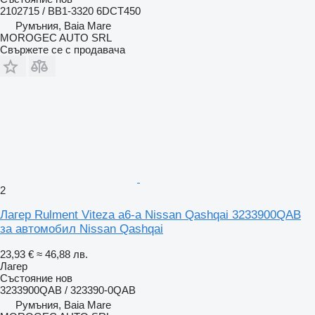
2102715 / BB1-3320 6DCT450
Румъния, Baia Mare
MOROGEC AUTO SRL
Свържете се с продавача
2
Лагер Rulment Viteza a6-a Nissan Qashqai 3233900QAB
за автомобил Nissan Qashqai
23,93 €
≈ 46,88 лв.
Лагер
Състояние
нов
3233900QAB / 323390-0QAB
Румъния, Baia Mare