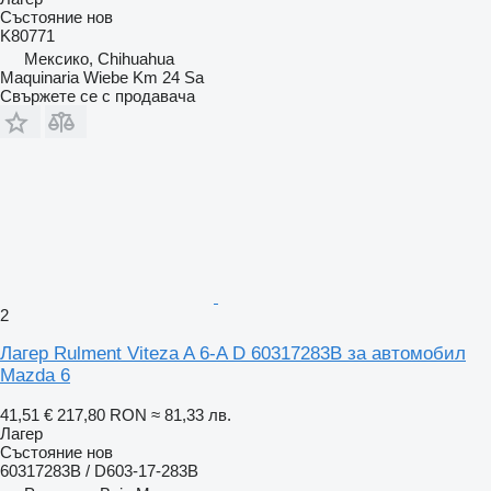
Състояние
нов
K80771
Мексико, Chihuahua
Maquinaria Wiebe Km 24 Sa
Свържете се с продавача
2
Лагер Rulment Viteza A 6-A D 60317283B за автомобил
Mazda 6
41,51 €
217,80 RON
≈ 81,33 лв.
Лагер
Състояние
нов
60317283B / D603-17-283B