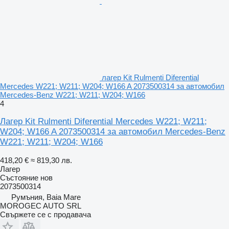
лагер Kit Rulmenti Diferential
Mercedes W221; W211; W204; W166 A 2073500314 за автомобил
Mercedes-Benz W221; W211; W204; W166
4
Лагер Kit Rulmenti Diferential Mercedes W221; W211;
W204; W166 A 2073500314 за автомобил Mercedes-Benz
W221; W211; W204; W166
418,20 €
≈ 819,30 лв.
Лагер
Състояние
нов
2073500314
Румъния, Baia Mare
MOROGEC AUTO SRL
Свържете се с продавача