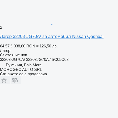
2
Лагер 32203-JG70A/ за автомобил Nissan Qashqai
64,57 €
338,80 RON
≈ 126,50 лв.
Лагер
Състояние
нов
32203-JG70A/ 32203JG70A / SC05C68
Румъния, Baia Mare
MOROGEC AUTO SRL
Свържете се с продавача