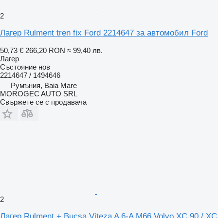
2
Лагер Rulment tren fix Ford 2214647 за автомобил Ford
50,73 €
266,20 RON
≈ 99,40 лв.
Лагер
Състояние
нов
2214647 / 1494646
Румъния, Baia Mare
MOROGEC AUTO SRL
Свържете се с продавача
2
Лагер Rulment + Bucsa Viteza A 6-A M66 Volvo XC 90 / XC