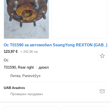
Ос T01590 за автомобил SsangYong REXTON (GAB_)
123,97 €
≈ 242,90 лв.
Ос
T01590, Rear right
дизел
Литва, Panevėžys
UAB Aradnis