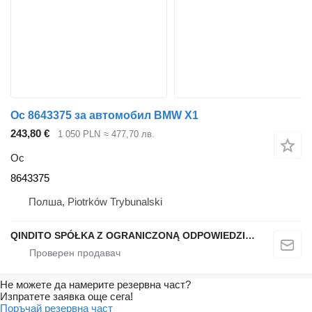
Ос 8643375 за автомобил BMW X1
243,80 €
1 050 PLN
≈ 477,70 лв.
Ос
8643375
Полша, Piotrków Trybunalski
QINDITO SPÓŁKA Z OGRANICZONĄ ODPOWIEDZIALNOŚCIĄ
Не можете да намерите резервна част?
Изпратете заявка още сега!
Поръчай резервна част