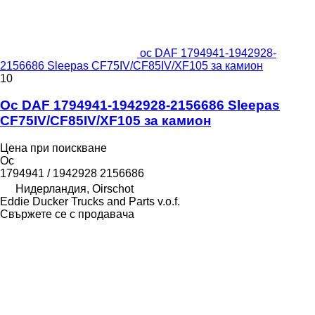
ос DAF 1794941-1942928-
2156686 Sleepas CF75IV/CF85IV/XF105 за камион
10
Ос DAF 1794941-1942928-2156686 Sleepas
CF75IV/CF85IV/XF105 за камион
Цена при поискване
Ос
1794941 / 1942928 2156686
Нидерландия, Oirschot
Eddie Ducker Trucks and Parts v.o.f.
Свържете се с продавача