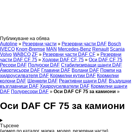
Публикуване на обява
Autoline
»
Резервни части
»
Резервни части DAF
Bosch
IVECO
Knorr-Bremse
MAN
Mercedes-Benz
Renault
Scania
Volvo
WABCO
ZF
»
Резервни части DAF CF
»
Резервни
части DAF CF 75
»
Ходови DAF CF 75
»
Оси DAF CF 75
Ресори DAF
Полуоски DAF
Стабилизиращи щанги DAF
Амортисьори DAF
Главини DAF
Волани DAF
Помпи на
хидроусилвателя DAF
Кормилни кутии DAF
Кормилни
колони DAF
Шенкели DAF
Реактивни щанги DAF
Въздушни
възглавници DAF
Хидроусилватели DAF
Кормилни щанги
DAF
Полуресори DAF
»
Оси DAF CF 75 за камиони
»
Оси DAF CF 75 за камиони
Търсене
(номер по каталог, марка, модел, резервни части)