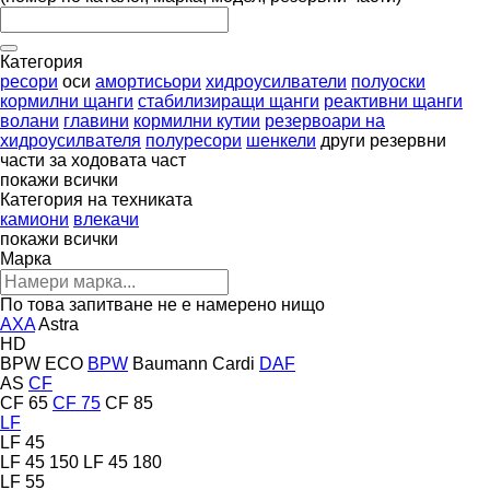
Категория
ресори
оси
амортисьори
хидроусилватели
полуоски
кормилни щанги
стабилизиращи щанги
реактивни щанги
волани
главини
кормилни кутии
резервоари на
хидроусилвателя
полуресори
шенкели
други резервни
части за ходовата част
покажи всички
Категория на техниката
камиони
влекачи
покажи всички
Марка
По това запитване не е намерено нищо
AXA
Astra
HD
BPW ECO
BPW
Baumann
Cardi
DAF
AS
CF
CF 65
CF 75
CF 85
LF
LF 45
LF 45 150
LF 45 180
LF 55