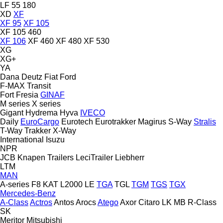
LF 55 180
XD
XF
XF 95
XF 105
XF 105 460
XF 106
XF 460
XF 480
XF 530
XG
XG+
YA
Dana
Deutz
Fiat
Ford
F-MAX
Transit
Fort
Fresia
GINAF
M series
X series
Gigant
Hydrema
Hyva
IVECO
Daily
EuroCargo
Eurotech
Eurotrakker
Magirus
S-Way
Stralis
T-Way
Trakker
X-Way
International
Isuzu
NPR
JCB
Knapen Trailers
LeciTrailer
Liebherr
LTM
MAN
A-series
F8
KAT
L2000
LE
TGA
TGL
TGM
TGS
TGX
Mercedes-Benz
A-Class
Actros
Antos
Arocs
Atego
Axor
Citaro
LK
MB
R-Class
SK
Meritor
Mitsubishi