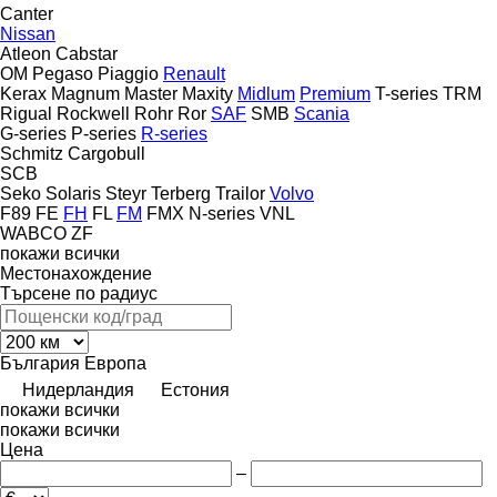
Canter
Nissan
Atleon
Cabstar
OM
Pegaso
Piaggio
Renault
Kerax
Magnum
Master
Maxity
Midlum
Premium
T-series
TRM
Rigual
Rockwell
Rohr
Ror
SAF
SMB
Scania
G-series
P-series
R-series
Schmitz Cargobull
SCB
Seko
Solaris
Steyr
Terberg
Trailor
Volvo
F89
FE
FH
FL
FM
FMX
N-series
VNL
WABCO
ZF
покажи всички
Местонахождение
Търсене по радиус
България
Европа
Нидерландия
Естония
покажи всички
покажи всички
Цена
–