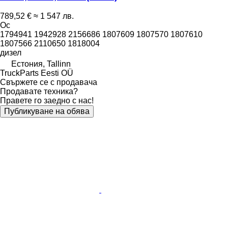
789,52 €
≈ 1 547 лв.
Ос
1794941 1942928 2156686 1807609 1807570 1807610
1807566 2110650 1818004
дизел
Естония, Tallinn
TruckParts Eesti OÜ
Свържете се с продавача
Продавате техника?
Правете го заедно с нас!
Публикуване на обява