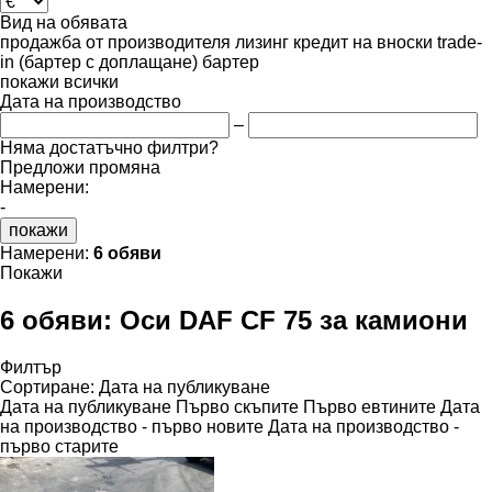
Вид на обявата
продажба
от производителя
лизинг
кредит
на вноски
trade-
in (бартер с доплащане)
бартер
покажи всички
Дата на производство
–
Няма достатъчно филтри?
Предложи промяна
Намерени:
-
покажи
Намерени:
6 обяви
Покажи
6 обяви:
Оси DAF CF 75 за камиони
Филтър
Сортиране
:
Дата на публикуване
Дата на публикуване
Първо скъпите
Първо евтините
Дата
на производство - първо новите
Дата на производство -
първо старите