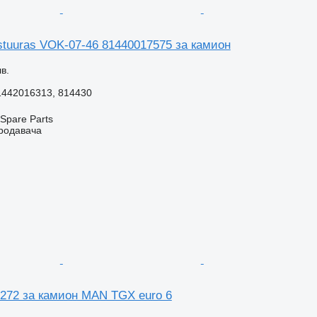
tuuras VOK-07-46 81440017575 за камион
в.
1442016313, 814430
Spare Parts
продавача
7272 за камион MAN TGX euro 6