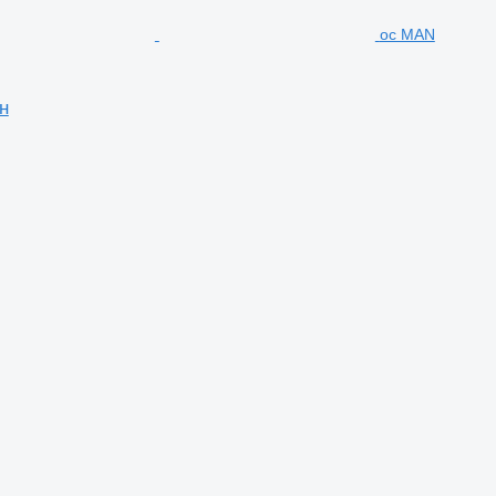
ос MAN
н