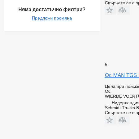
Свържете се с 
Няма достатъчно филтри?
Предложи промяна
5
Ос MAN TGS 
Цена при поиск
Ос
WIERDE VOERT
Нидерландия
Schmidt Trucks B
Свържете се с 