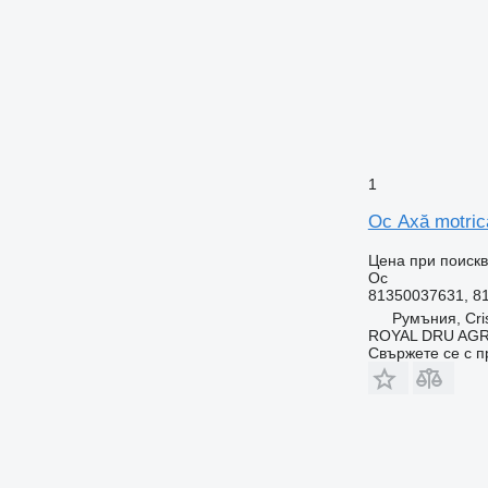
1
Ос Axă motric
Цена при поиск
Ос
81350037631, 8
Румъния, Cris
ROYAL DRU AGR
Свържете се с 