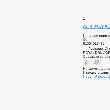
1
Ос 813540154
Цена при поиск
Ос
81354015492
Румъния, Cris
ROYAL DRU AGR
Свържете се с 
Не можете да на
Изпратете заявк
Поръчай резерв