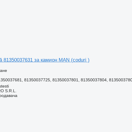
ă 81350037631 за камион MAN (coduri )
ване
1350037681, 81350037725, 81350037801, 81350037804, 813500378
testi
O S.R.L.
продавача