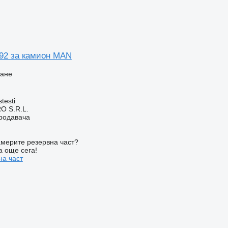
92 за камион MAN
ване
testi
O S.R.L.
продавача
мерите резервна част?
а още сега!
на част