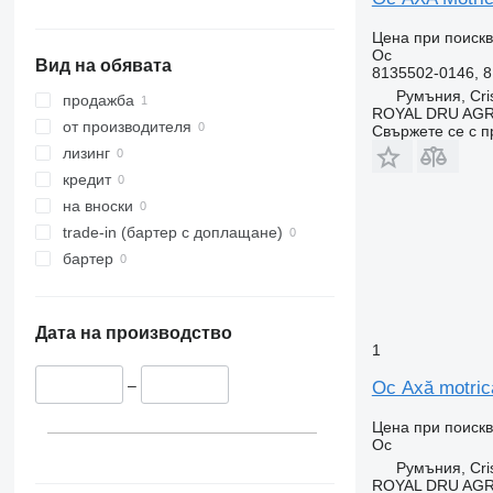
Цена при поиск
Ос
Вид на обявата
8135502-0146, 
Румъния, Cris
продажба
ROYAL DRU AGR
от производителя
Свържете се с 
лизинг
кредит
на вноски
trade-in (бартер с доплащане)
бартер
Дата на производство
1
–
Ос Axă motric
Цена при поиск
Ос
Румъния, Cris
ROYAL DRU AGR