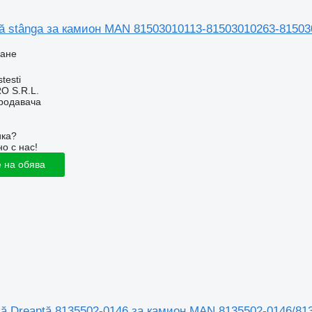
că stânga за камион MAN 81503010113-81503010263-8150
ване
testi
O S.R.L.
продавача
ика?
о с нас!
 на обява
că Dreaptă 8135502-0146 за камион MAN 8135502-0146/81