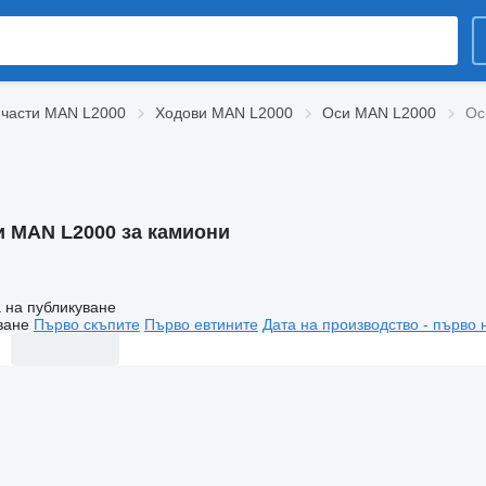
 части MAN L2000
Ходови MAN L2000
Оси MAN L2000
Ос
и MAN L2000 за камиони
 на публикуване
ване
Първо скъпите
Първо евтините
Дата на производство - първо 