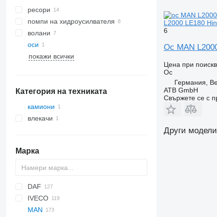
ресори
помпи на хидроусилвателя
L2000 LE180 Hin
6
волани
оси
Ос MAN L2000 
покажи всички
Цена при поиск
Ос
Германия, Be
ATB GmbH
Категория на техниката
Свържете се с 
камиони
влекачи
Други модели
Марка
DAF
HD
IVECO
AS
F-MAX
M series
MAN
CF
Transit
X series
Daily
NPR
LTM