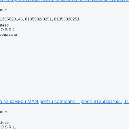
ване
81355020146, 8135502-0251, 81355020251
testi
O S.R.L.
продавача
ă за камион MAN pentru camioane – piese 81350037631, 
ване
testi
O S.R.L.