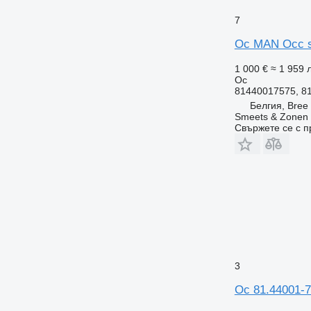
7
Ос MAN Occ s
1 000 €
≈ 1 959 л
Ос
81440017575, 8
Белгия, Bree
Smeets & Zonen 
Свържете се с 
3
Ос 81.44001-