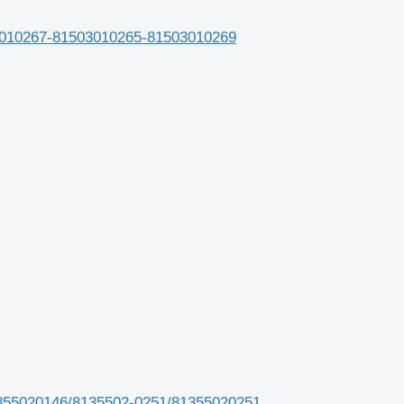
3010267-81503010265-81503010269
355020146/8135502-0251/81355020251