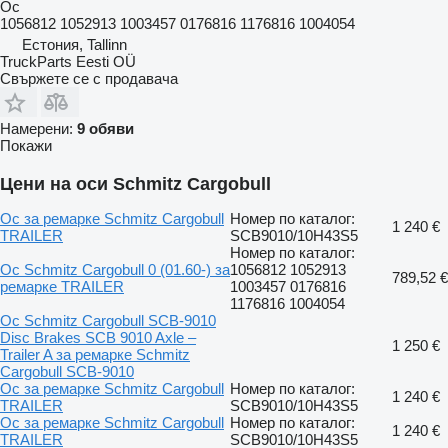
Ос
1056812 1052913 1003457 0176816 1176816 1004054
Естония, Tallinn
TruckParts Eesti OÜ
Свържете се с продавача
Намерени:
9 обяви
Покажи
Цени на оси Schmitz Cargobull
Ос за ремарке Schmitz Cargobull
Номер по каталог:
1 240 €
TRAILER
SCB9010/10H43S5
Номер по каталог:
Ос Schmitz Cargobull 0 (01.60-) за
1056812 1052913
789,52 €
ремарке TRAILER
1003457 0176816
1176816 1004054
Ос Schmitz Cargobull SCB-9010
Disc Brakes SCB 9010 Axle –
1 250 €
Trailer A за ремарке Schmitz
Cargobull SCB-9010
Ос за ремарке Schmitz Cargobull
Номер по каталог:
1 240 €
TRAILER
SCB9010/10H43S5
Ос за ремарке Schmitz Cargobull
Номер по каталог:
1 240 €
TRAILER
SCB9010/10H43S5