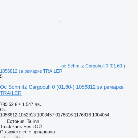
ос Schmitz Cargobull 0 (01.60-)
1056812 за ремарке TRAILER
5
Ос Schmitz Cargobull 0 (01.60-) 1056812 за ремарке
TRAILER
789,52 €
≈ 1 547 лв.
Ос
1056812 1052913 1003457 0176816 1176816 1004054
Естония, Tallinn
TruckParts Eesti OÜ
Свържете се с продавача