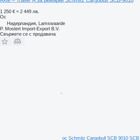
Axle – Trailer A за ремарке Schmitz Cargobull SCB-9010
1 250 €
≈ 2 449 лв.
Ос
Нидерландия, Lamswaarde
P. Mostert Import-Export B.V.
Свържете се с продавача
ос Schmitz Cargobull SCB 9010 SCB