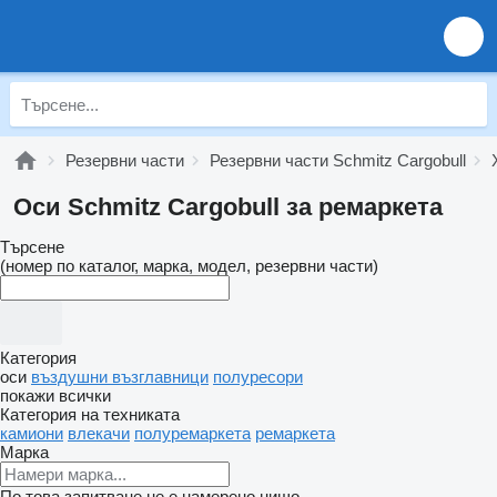
Резервни части
Резервни части Schmitz Cargobull
Оси Schmitz Cargobull за ремаркета
Търсене
(номер по каталог, марка, модел, резервни части)
Категория
оси
въздушни възглавници
полуресори
покажи всички
Категория на техниката
камиони
влекачи
полуремаркета
ремаркета
Марка
По това запитване не е намерено нищо