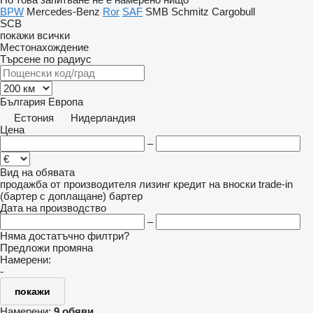
BPW
Mercedes-Benz
Ror
SAF
SMB
Schmitz Cargobull
SCB
покажи всички
Местонахождение
Търсене по радиус
България
Европа
Естония
Нидерландия
Цена
–
Вид на обявата
продажба
от производителя
лизинг
кредит
на вноски
trade-in
(бартер с доплащане)
бартер
Дата на производство
–
Няма достатъчно филтри?
Предложи промяна
Намерени:
-
покажи
Намерени:
9 обяви