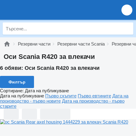
Резервни части
Резервни части Scania
Резервни ча
Оси Scania R420 за влекачи
6 обяви:
Оси Scania R420 за влекачи
Филтър
Сортиране
:
Дата на публикуване
Дата на публикуване
Първо скъпите
Първо евтините
Дата на
производство - първо новите
Дата на производство - първо
старите