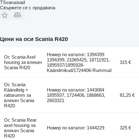
TSvaruosad
Свържете се с продавача
Цени на оси Scania R420
Номер по каталог: 1394399
Ос Scania Axel
1394399, 21065425, 18711921,
housing за влекач
315 €
1895937/1895928-
Scania R420
Käändmikud/1724406-Rummud
Ос Scania
Käändtelg +
Номер по каталог: 1443084
rattarumm за
1895937, 1724406, 1868663,
81,25 €
влекач Scania
2603321
R420
Ос Scania Rear
axel housing за
Номер по каталог: 1444229
325 €
влекач Scania
R420