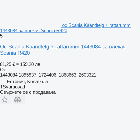
ос Scania Käändtelg + rattarumm
1443084 за влекач Scania R420
5
Ос Scania Käändtelg + rattarumm 1443084 за влекач
Scania R420
81,25 €
≈ 159,20 лв.
Ос
1443084 1895937, 1724406, 1868663, 2603321
Естония, Kõrveküla
TSvaruosad
Свържете се с продавача