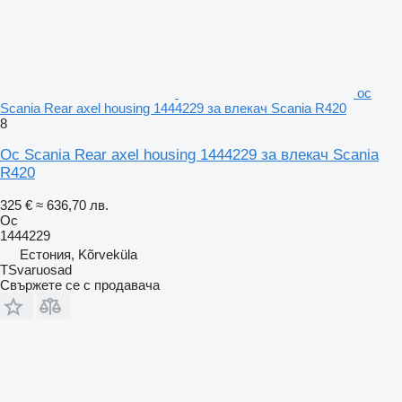
ос
Scania Rear axel housing 1444229 за влекач Scania R420
8
Ос Scania Rear axel housing 1444229 за влекач Scania
R420
325 €
≈ 636,70 лв.
Ос
1444229
Естония, Kõrveküla
TSvaruosad
Свържете се с продавача