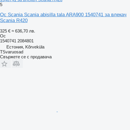
5
Ос Scania Scania abisilla tala ARA900 1540741 за влекач
Scania R420
325 €
≈ 636,70 лв.
Ос
1540741 2084801
Естония, Kõrveküla
TSvaruosad
Свържете се с продавача