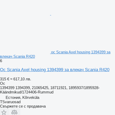
ос Scania Axel housing 1394399 за
влекач Scania R420
6
Ос Scania Axel housing 1394399 за влекач Scania R420
315 €
≈ 617,10 лв.
Ос
1394399 1394399, 21065425, 18711921, 1895937/1895928-
Käändmikud/1724406-Rummud
Естония, Kõrveküla
TSvaruosad
Свържете се с продавача