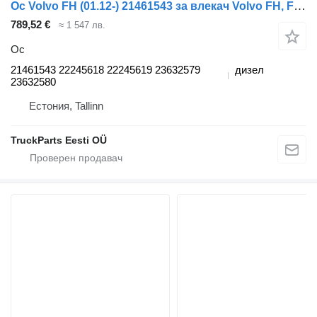
Ос Volvo FH (01.12-) 21461543 за влекач Volvo FH, FM, FMX-4 series (2013-)
789,52 €
≈ 1 547 лв.
Ос
21461543 22245618 22245619 23632579
дизел
23632580
Естония, Tallinn
TruckParts Eesti OÜ