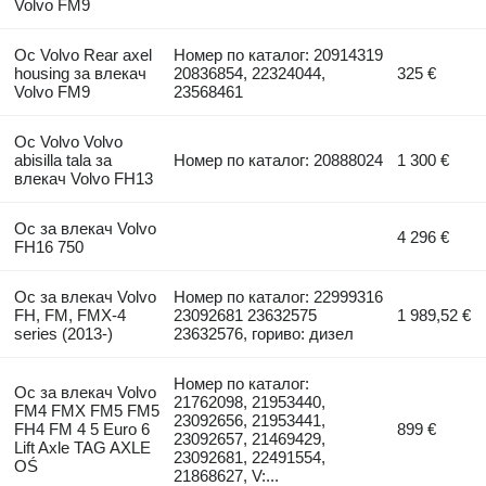
Volvo FM9
Ос Volvo Rear axel
Номер по каталог: 20914319
housing за влекач
20836854, 22324044,
325 €
Volvo FM9
23568461
Ос Volvo Volvo
abisilla tala за
Номер по каталог: 20888024
1 300 €
влекач Volvo FH13
Ос за влекач Volvo
4 296 €
FH16 750
Ос за влекач Volvo
Номер по каталог: 22999316
FH, FM, FMX-4
23092681 23632575
1 989,52 €
series (2013-)
23632576, гориво: дизел
Номер по каталог:
Ос за влекач Volvo
21762098, 21953440,
FM4 FMX FM5 FM5
23092656, 21953441,
FH4 FM 4 5 Euro 6
899 €
23092657, 21469429,
Lift Axle TAG AXLE
23092681, 22491554,
OŚ
21868627, V:...