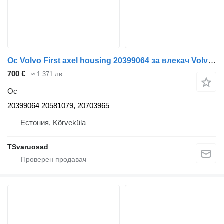
Ос Volvo First axel housing 20399064 за влекач Volvo FH12
700 €
≈ 1 371 лв.
Ос
20399064 20581079, 20703965
Естония, Kõrveküla
TSvaruosad