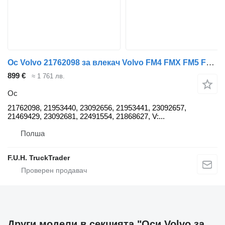
Ос Volvo 21762098 за влекач Volvo FM4 FMX FM5 FM5 FH4 FM 4 5 Euro 6 Lift Axle TAG AXLE OŚ
899 €
≈ 1 761 лв.
Ос
21762098, 21953440, 23092656, 21953441, 23092657,
21469429, 23092681, 22491554, 21868627, V:...
Полша
F.U.H. TruckTrader
Други модели в секцията "Оси Volvo за