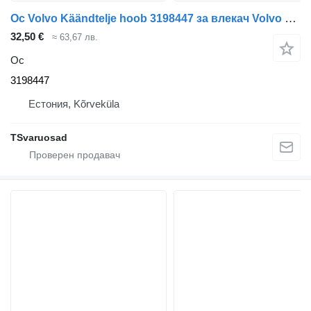
Ос Volvo Käändtelje hoob 3198447 за влекач Volvo FH-440
32,50 €
≈ 63,67 лв.
Ос
3198447
Естония, Kõrveküla
TSvaruosad