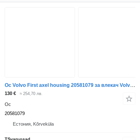
Ос Volvo First axel housing 20581079 за влекач Volvo FH13
130 €
≈ 254,70 лв.
Ос
20581079
Естония, Kõrveküla
TSvaruosad