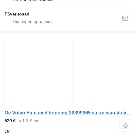
TSvaruosad
Ос Volvo First axel housing 20399065 за влекач Volvo FH12
520 €
≈ 1 019 лв.
Ос