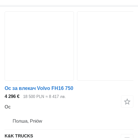
Ос за влекач Volvo FH16 750
4 296 €
18 500 PLN
≈ 8 417 лв.
Ос
Полша, Pniów
K&K TRUCKS