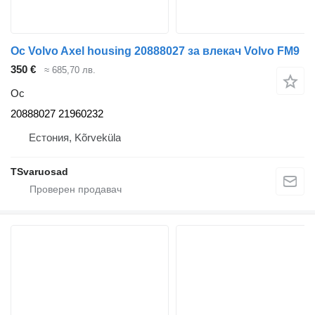
Ос Volvo Axel housing 20888027 за влекач Volvo FM9
350 €
≈ 685,70 лв.
Ос
20888027 21960232
Естония, Kõrveküla
TSvaruosad