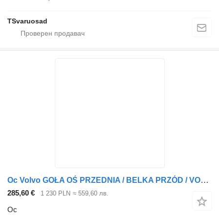
TSvaruosad
Ос Volvo GOŁA OŚ PRZEDNIA / BELKA PRZÓD / VOLVO FH4 EURO 6 22115151 за влекач
285,60 €
1 230 PLN
≈ 559,60 лв.
Ос