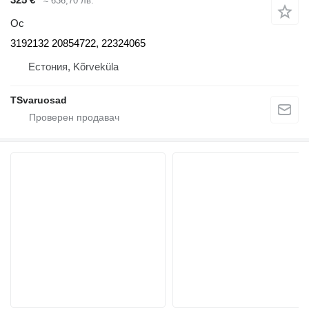
≈ 636,70 лв.
Ос
3192132 20854722, 22324065
Естония, Kõrveküla
TSvaruosad