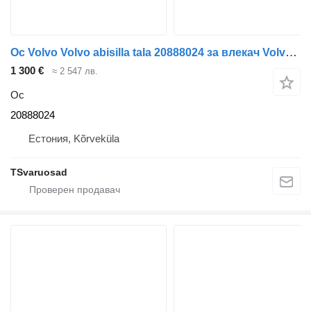
Ос Volvo Volvo abisilla tala 20888024 за влекач Volvo FH13
1 300 €
≈ 2 547 лв.
Ос
20888024
Естония, Kõrveküla
TSvaruosad