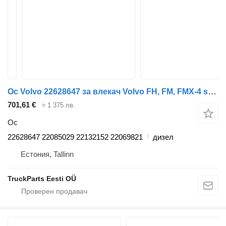
Ос Volvo 22628647 за влекач Volvo FH, FM, FMX-4 series (2013-)
701,61 €
≈ 1 375 лв.
Ос
22628647 22085029 22132152 22069821
дизел
Естония, Tallinn
TruckParts Eesti OÜ