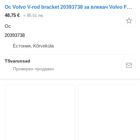
Ос Volvo V-rod bracket 20393738 за влекач Volvo FH13
48,75 €
≈ 95,51 лв.
Ос
20393738
Естония, Kõrveküla
TSvaruosad