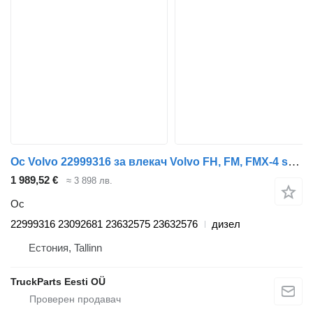
Ос Volvo 22999316 за влекач Volvo FH, FM, FMX-4 series (2013-)
1 989,52 €
≈ 3 898 лв.
Ос
22999316 23092681 23632575 23632576
дизел
Естония, Tallinn
TruckParts Eesti OÜ