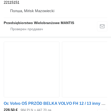
22115151
Полша, Mińsk Mazowiecki
Przedsiębiorstwo Wielobranżowe MANTIS
Ос Volvo OŚ PRZÓD BELKA VOLVO FH 12 / 13 inny за влекач
228,50 €
984 PLN
≈ 447,70 лв.