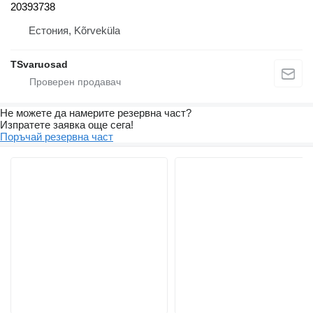
20393738
Естония, Kõrveküla
TSvaruosad
Не можете да намерите резервна част?
Изпратете заявка още сега!
Поръчай резервна част