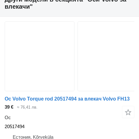
влекачи"
Ос Volvo Torque rod 20517494 за влекач Volvo FH13
39 €
≈ 76,41 лв.
Ос
20517494
Естония, Kõrveküla