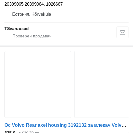
20399065 20399064, 1026667
Естония, Kõrveküla
TSvaruosad
Ос Volvo Rear axel housing 3192132 за влекач Volvo FH12
325 €