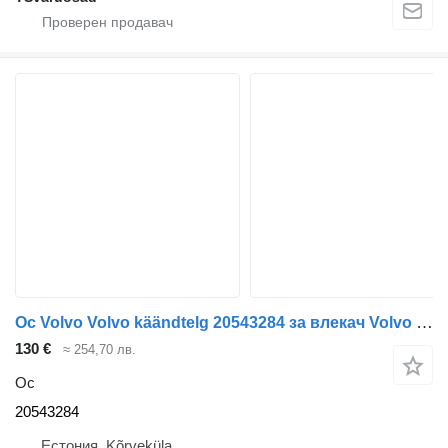
Ос Volvo Volvo käändtelg 20543284 за влекач Volvo FH13
130 €
≈ 254,70 лв.
Ос
20543284
Естония, Kõrveküla