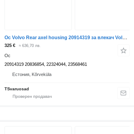
Ос Volvo Rear axel housing 20914319 за влекач Volvo FM9
325 €
≈ 636,70 лв.
Ос
20914319 20836854, 22324044, 23568461
Естония, Kõrveküla
TSvaruosad