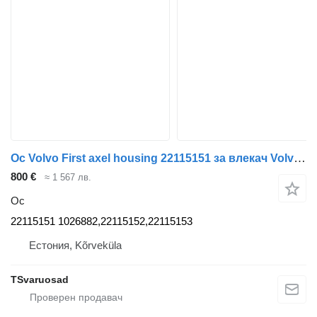
Ос Volvo First axel housing 22115151 за влекач Volvo FH
800 €
≈ 1 567 лв.
Ос
22115151 1026882,22115152,22115153
Естония, Kõrveküla
TSvaruosad