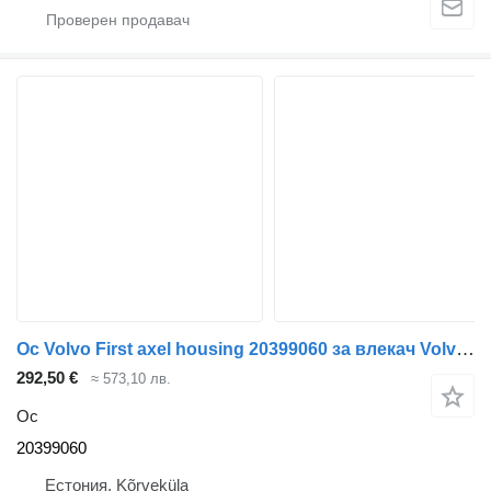
Ос Volvo First axel housing 20399060 за влекач Volvo FM9
292,50 €
≈ 573,10 лв.
Ос
20399060
Естония, Kõrveküla