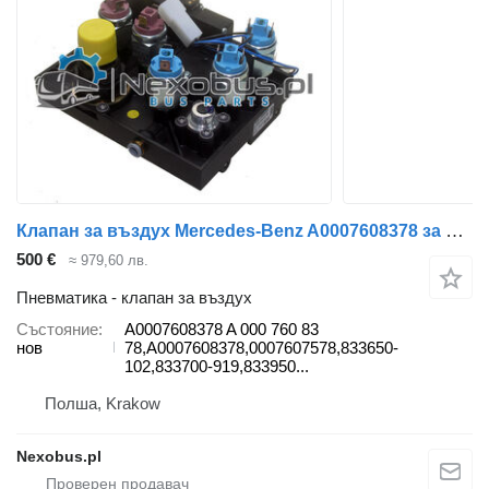
Клапан за въздух Mercedes-Benz A0007608378 за автобус Mercedes-Benz Tourismo Travego
500 €
≈ 979,60 лв.
Пневматика - клапан за въздух
Състояние
A0007608378 A 000 760 83
нов
78,A0007608378,0007607578,833650-
102,833700-919,833950...
Полша, Krakow
Nexobus.pl