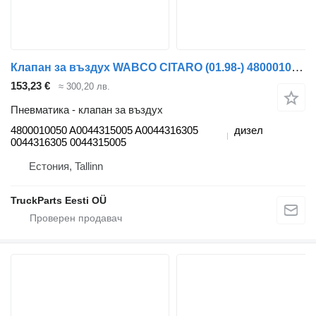
Клапан за въздух WABCO CITARO (01.98-) 4800010050 за автобус Mercedes-Benz Bus II (1996-)
153,23 €
≈ 300,20 лв.
Пневматика - клапан за въздух
4800010050 A0044315005 A0044316305
дизел
0044316305 0044315005
Естония, Tallinn
TruckParts Eesti OÜ