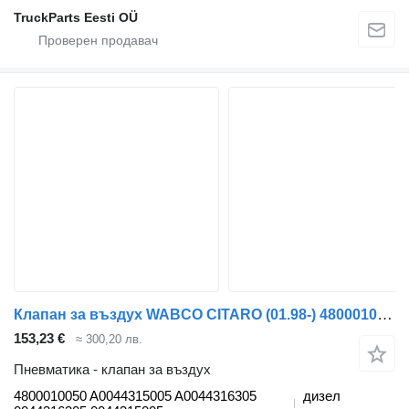
TruckParts Eesti OÜ
Клапан за въздух WABCO CITARO (01.98-) 4800010050 за автобус Mercedes-Benz Bus II (1996-)
153,23 €
≈ 300,20 лв.
Пневматика - клапан за въздух
4800010050 A0044315005 A0044316305
дизел