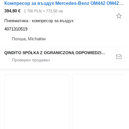
Компресор за въздух Mercedes-Benz OM442 OM422 OM402 4071310519 за автобус Mercedes-Benz SK MK V8
394,80 €
1 700 PLN
≈ 773,50 лв.
Пневматика - компресор за въздух
4071310519
Полша, Michałów
QINDITO SPÓŁKA Z OGRANICZONĄ ODPOWIEDZIALNOŚCIĄ