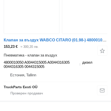
Клапан за въздух WABCO CITARO (01.98-) 4800010050 за автобус Mercedes-Benz Bus II (1996-)
153,23 €
≈ 300,20 лв.
Пневматика - клапан за въздух
4800010050 A0044315005 A0044316305
дизел
0044316305 0044315005
Естония, Tallinn
TruckParts Eesti OÜ