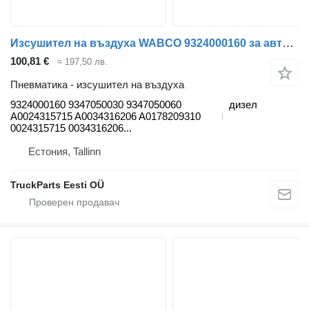
Изсушител на въздуха WABCO 9324000160 за автобус Mercedes-Benz Bus II (1996-)
100,81 €
≈ 197,50 лв.
Пневматика - изсушител на въздуха
9324000160 9347050030 9347050060
дизел
A0024315715 A0034316206 A0178209310
0024315715 0034316206...
Естония, Tallinn
TruckParts Eesti OÜ