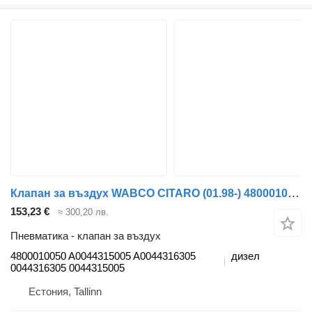
Клапан за въздух WABCO CITARO (01.98-) 4800010050 за автобус Mercedes-Benz Bus II (1996-)
153,23 €
≈ 300,20 лв.
Пневматика - клапан за въздух
4800010050 A0044315005 A0044316305
дизел
0044316305 0044315005
Естония, Tallinn