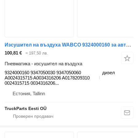
Изсушител на въздуха WABCO 9324000160 за автобус Mercedes-Benz CITARO (01.98-)
100,81 €
≈ 197,50 лв.
Пневматика - изсушител на въздуха
9324000160 9347050030 9347050060
дизел
A0024315715 A0034316206 A0178209310
0024315715 0034316206...
Естония, Tallinn
TruckParts Eesti OÜ