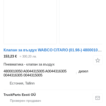
Клапан за въздух WABCO CITARO (01.98-) 4800010050 за автобус Mercedes-Benz Bus II (1996-)
153,23 €
≈ 300,20 лв.
Пневматика - клапан за въздух
4800010050 A0044315005 A0044316305
дизел
0044316305 0044315005
Естония, Tallinn
TruckParts Eesti OÜ