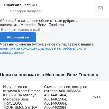
TruckParts Eesti OÜ
Абонирайте се за нови обяви от тази рубрика
пневматика
Mercedes-Benz - Tourismo
Абонирай се
Чрез натискане на бутона вие се съгласявате с нашата
политика за конфиденциалност
и
потребителското
споразумение
.
Цени на пневматика Mercedes-Benz Tourismo
Изсушител на
Състояние: нов, номер по
въздуха Knorr-Bremse
каталог: A0014466464,
K138270 за автобус
A0014463464,
750 €
Mercedes-Benz
A0014462564,
TRAVEGO,
A0014460664,
TOURISMO, SETRA
A0004469964