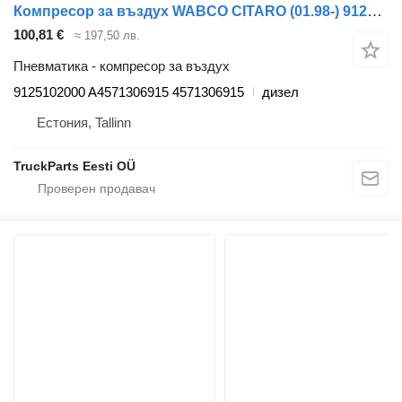
Компресор за въздух WABCO CITARO (01.98-) 9125102000 за автобус Mercedes-Benz Bus II (1996-)
100,81 €
≈ 197,50 лв.
Пневматика - компресор за въздух
9125102000 A4571306915 4571306915
дизел
Естония, Tallinn
TruckParts Eesti OÜ