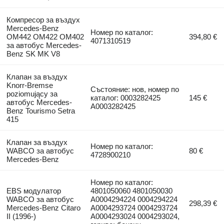
Компресор за въздух
Mercedes-Benz
Номер по каталог:
OM442 OM422 OM402
394,80 €
4071310519
за автобус Mercedes-
Benz SK MK V8
Клапан за въздух
Knorr-Bremse
Състояние: нов, номер по
poziomujący за
каталог: 0003282425
145 €
автобус Mercedes-
A0003282425
Benz Tourismo Setra
415
Клапан за въздух
Номер по каталог:
WABCO за автобус
80 €
4728900210
Mercedes-Benz
Номер по каталог:
EBS модулатор
4801050060 4801050030
WABCO за автобус
A0004294224 0004294224
298,39 €
Mercedes-Benz Citaro
A0004293724 0004293724
II (1996-)
A0004293024 0004293024,