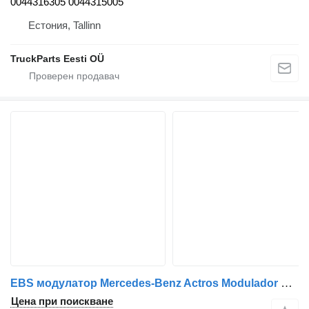
0044316305 0044315005
Естония, Tallinn
TruckParts Eesti OÜ
EBS модулатор Mercedes-Benz Actros Modulador de Eixo EBS A0004294224 за автобус Mercedes-Benz Evobus
Цена при поискване