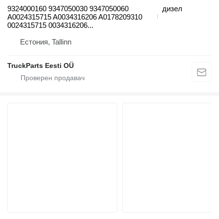
9324000160 9347050030 9347050060
дизел
A0024315715 A0034316206 A0178209310
0024315715 0034316206...
Естония, Tallinn
TruckParts Eesti OÜ