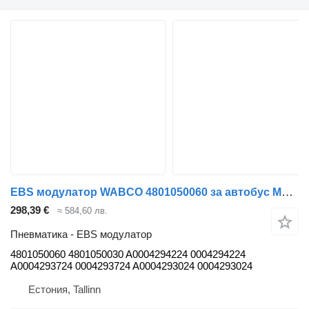
EBS модулатор WABCO 4801050060 за автобус Mercedes-Benz Bus II (1996-)
298,39 €
≈ 584,60 лв.
Пневматика - EBS модулатор
4801050060 4801050030 A0004294224 0004294224
A0004293724 0004293724 A0004293024 0004293024
Естония, Tallinn