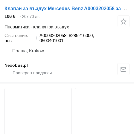
Клапан за въздух Mercedes-Benz A0003202058 за автобус Setra 412 415 MERCEDES-BENZ Tourismo Travego Integro
106 €
≈ 207,70 лв.
Пневматика - клапан за въздух
Състояние
A0003202058, 8285216000,
нов
0500401001
Полша, Krakow
Nexobus.pl