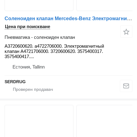
Соленоиден клапан Mercedes-Benz Электромагнитный клапан А4721706000 3720600620 а4722706000 А3720600620. за автобус Mercedes-Benz O405
Цена при поискване
Пневматика - соленоиден клапан
А3720600620. а4722706000. Электромагнитный
клапан А4721706000. 3720600620. 3575400317.
3575400417....
Естония, Tallinn
SERDRUG