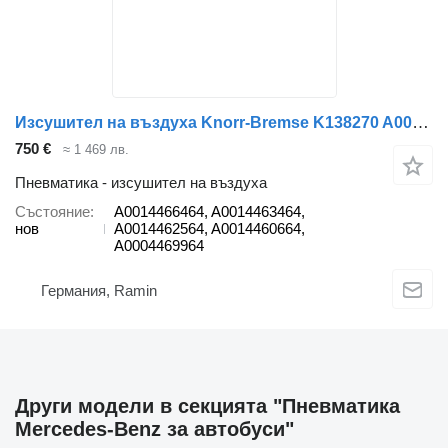
Изсушител на въздуха Knorr-Bremse K138270 A0014466464 за автобус Mercedes-Benz TRAVEGO, TOURISMO, SETRA
750 €
≈ 1 469 лв.
Пневматика - изсушител на въздуха
Състояние
A0014466464, A0014463464,
нов
A0014462564, A0014460664,
A0004469964
Германия, Ramin
Други модели в секцията "Пневматика
Mercedes-Benz за автобуси"