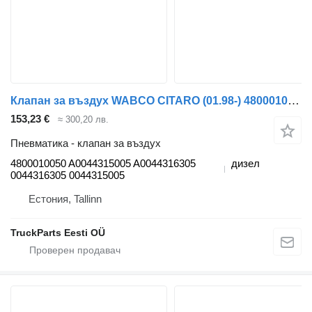
Клапан за въздух WABCO CITARO (01.98-) 4800010050 за автобус Mercedes-Benz Bus II (1996-)
153,23 €
≈ 300,20 лв.
Пневматика - клапан за въздух
4800010050 A0044315005 A0044316305
дизел
0044316305 0044315005
Естония, Tallinn
TruckParts Eesti OÜ