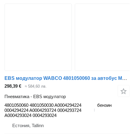
EBS модулатор WABCO 4801050060 за автобус Mercedes-Benz Citaro II (1996-)
298,39 €
≈ 584,60 лв.
Пневматика - EBS модулатор
4801050060 4801050030 A0004294224
бензин
0004294224 A0004293724 0004293724
A0004293024 0004293024
Естония, Tallinn