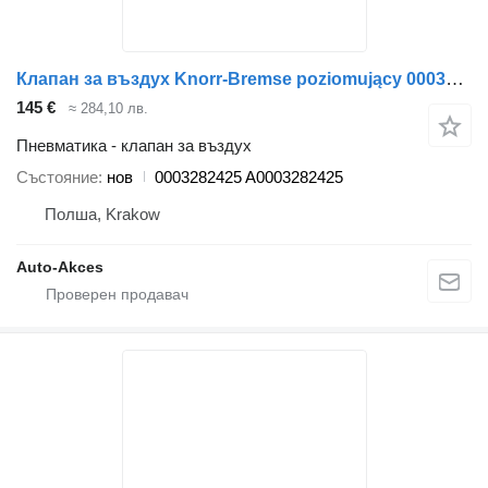
Клапан за въздух Knorr-Bremse poziomujący 0003282425 за автобус Mercedes-Benz Tourismo Setra 415
145 €
≈ 284,10 лв.
Пневматика - клапан за въздух
Състояние
нов
0003282425 A0003282425
Полша, Krakow
Auto-Akces