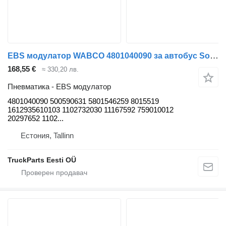
EBS модулатор WABCO 4801040090 за автобус Solaris Urbino, Alpino, Vacanza (1999-)
168,55 €
≈ 330,20 лв.
Пневматика - EBS модулатор
4801040090 500590631 5801546259 8015519
1612935610103 1102732030 11167592 759010012
20297652 1102...
Естония, Tallinn
TruckParts Eesti OÜ