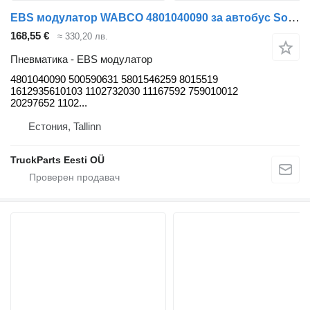
EBS модулатор WABCO 4801040090 за автобус Solaris Urbino, Alpino, Vacanza (1999-)
168,55 €
≈ 330,20 лв.
Пневматика - EBS модулатор
4801040090 500590631 5801546259 8015519
1612935610103 1102732030 11167592 759010012
20297652 1102...
Естония, Tallinn
TruckParts Eesti OÜ