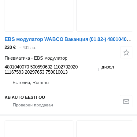
EBS модулатор WABCO Ваканция (01.02-) 4801040070 за автобус Solaris Urbino, Alpino, Vacanza (1999-)
220 €
≈ 431 лв.
Пневматика - EBS модулатор
4801040070 500590632 1102732020
дизел
11167593 20297653 759010013
Естония, Rummu
KB AUTO EESTI OÜ