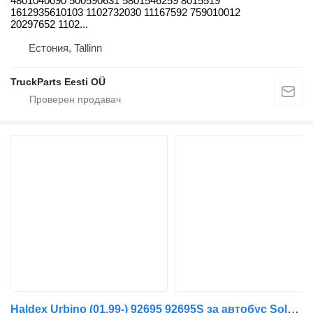
4801040090 500590631 5801546259 8015519
1612935610103 1102732030 11167592 759010012
20297652 1102...
Естония, Tallinn
TruckParts Eesti OÜ
Haldex Urbino (01.99-) 92695 92695S за автобус Solaris Urbino, Alpino, Vacanza (1999-)