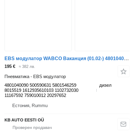
EBS модулатор WABCO Ваканция (01.02-) 4801040090 за автобус Solaris Urbino, Alpino, Vacanza (1999-)
195 €
≈ 382 лв.
Пневматика - EBS модулатор
4801040090 500590631 5801546259
дизел
8015519 1612935610103 1102732030
11167592 759010012 20297652
Естония, Rummu
KB AUTO EESTI OÜ