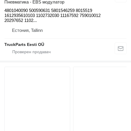
Пневматика - EBS модулатор
4801040090 500590631 5801546259 8015519
1612935610103 1102732030 11167592 759010012
20297652 1102...
Естония, Tallinn
TruckParts Eesti OÜ