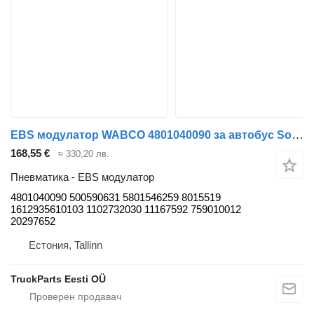
EBS модулатор WABCO 4801040090 за автобус Solaris Urbino, Alpino, Vacanza (1999-)
168,55 €
≈ 330,20 лв.
Пневматика - EBS модулатор
4801040090 500590631 5801546259 8015519
1612935610103 1102732030 11167592 759010012
20297652
Естония, Tallinn
TruckParts Eesti OÜ