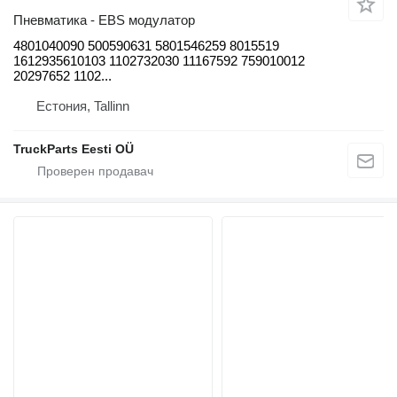
Пневматика - EBS модулатор
4801040090 500590631 5801546259 8015519
1612935610103 1102732030 11167592 759010012
20297652 1102...
Естония, Tallinn
TruckParts Eesti OÜ