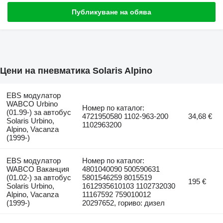
Публикуване на обява
Цени на пневматика Solaris Alpino
EBS модулатор
WABCO Urbino
Номер по каталог:
(01.99-) за автобус
4721950580 1102-963-200
34,68 €
Solaris Urbino,
1102963200
Alpino, Vacanza
(1999-)
EBS модулатор
Номер по каталог:
WABCO Ваканция
4801040090 500590631
(01.02-) за автобус
5801546259 8015519
195 €
Solaris Urbino,
1612935610103 1102732030
Alpino, Vacanza
11167592 759010012
(1999-)
20297652, гориво: дизел