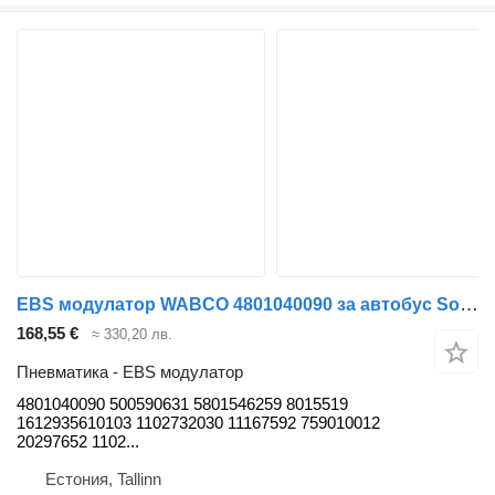
EBS модулатор WABCO 4801040090 за автобус Solaris Urbino, Alpino, Vacanza (1999-)
168,55 €
≈ 330,20 лв.
Пневматика - EBS модулатор
4801040090 500590631 5801546259 8015519
1612935610103 1102732030 11167592 759010012
20297652 1102...
Естония, Tallinn