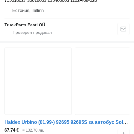
759010027 30016603 235400003 1102-408-020
Естония, Tallinn
TruckParts Eesti OÜ
Haldex Urbino (01.99-) 92695 92695S за автобус Solaris Urbino, Alpino, Vacanza (1999-)
67,74 €
≈ 132,70 лв.