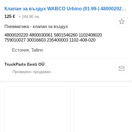
Клапан за въздух WABCO Urbino (01.99-) 4800020220 за автобус Solaris Urbino, Alpino, Vacanza (1999-)
125 €
≈ 244,90 лв.
Пневматика - клапан за въздух
4800020220 4800030061 5801546260 1102408020
759010027 30016603 235400003 1102-408-020
Естония, Tallinn
TruckParts Eesti OÜ