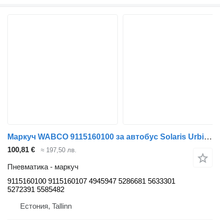
Маркуч WABCO 9115160100 за автобус Solaris Urbino, Alpino, Vacanza (1999-)
100,81 €
≈ 197,50 лв.
Пневматика - маркуч
9115160100 9115160107 4945947 5286681 5633301
5272391 5585482
Естония, Tallinn