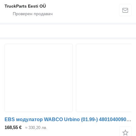
TruckParts Eesti OÜ
EBS модулатор WABCO Urbino (01.99-) 4801040090 за автобус Solaris Urbino, Alpino, Vacanza (1999-)
168,55 €
≈ 330,20 лв.