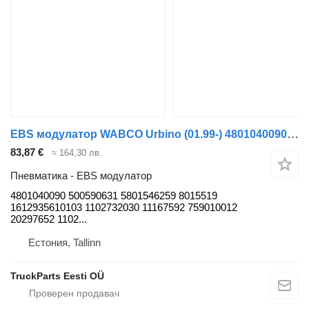
EBS модулатор WABCO Urbino (01.99-) 4801040090 за автобус Solaris Urbino, Alpino, Vacanza (1999-)
83,87 €
≈ 164,30 лв.
Пневматика - EBS модулатор
4801040090 500590631 5801546259 8015519
1612935610103 1102732030 11167592 759010012
20297652 1102...
Естония, Tallinn
TruckParts Eesti OÜ