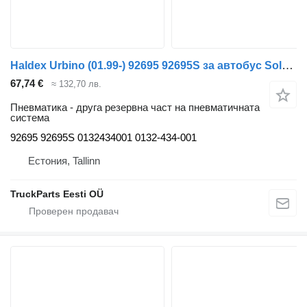
Haldex Urbino (01.99-) 92695 92695S за автобус Solaris Urbino, Alpino, Vacanza (1999-)
67,74 €
≈ 132,70 лв.
Пневматика - друга резервна част на пневматичната
система
92695 92695S 0132434001 0132-434-001
Естония, Tallinn
TruckParts Eesti OÜ