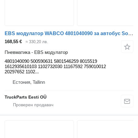
EBS модулатор WABCO 4801040090 за автобус Solaris Urbino, Alpino, Vacanza (1999-)
168,55 €
≈ 330,20 лв.
Пневматика - EBS модулатор
4801040090 500590631 5801546259 8015519
1612935610103 1102732030 11167592 759010012
20297652 1102...
Естония, Tallinn
TruckParts Eesti OÜ