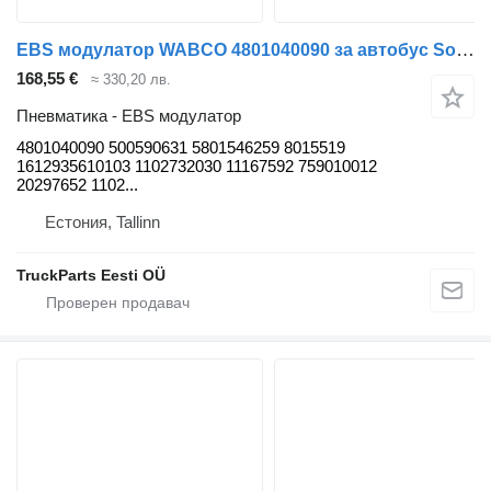
EBS модулатор WABCO 4801040090 за автобус Solaris Urbino, Alpino, Vacanza (1999-)
168,55 €
≈ 330,20 лв.
Пневматика - EBS модулатор
4801040090 500590631 5801546259 8015519
1612935610103 1102732030 11167592 759010012
20297652 1102...
Естония, Tallinn
TruckParts Eesti OÜ