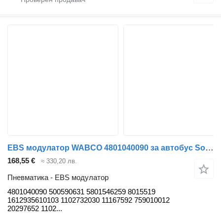
EBS модулатор WABCO 4801040090 за автобус Solaris Urbino, Alpino, Vacanza (1999-)
168,55 €
≈ 330,20 лв.
Пневматика - EBS модулатор
4801040090 500590631 5801546259 8015519
1612935610103 1102732030 11167592 759010012
20297652 1102...