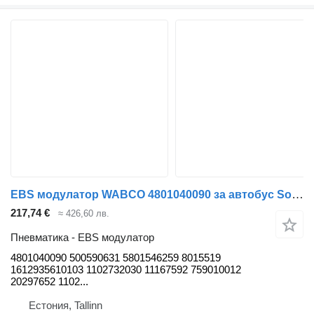
EBS модулатор WABCO 4801040090 за автобус Solaris Urbino, Alpino, Vacanza (1999-)
217,74 €
≈ 426,60 лв.
Пневматика - EBS модулатор
4801040090 500590631 5801546259 8015519
1612935610103 1102732030 11167592 759010012
20297652 1102...
Естония, Tallinn