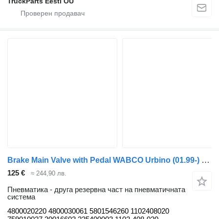
TruckParts Eesti OÜ
Brake Main Valve with Pedal WABCO Urbino (01.99-) 4800020220 за автобус Solaris Urbino, Alpino, Vacanza (1999-)
125 €
≈ 244,90 лв.
Пневматика - друга резервна част на пневматичната
система
4800020220 4800030061 5801546260 1102408020