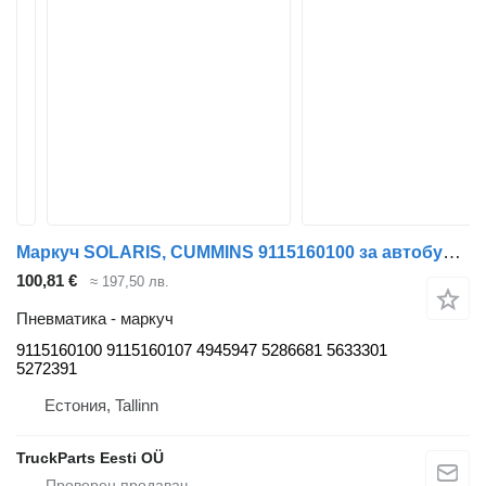
Маркуч SOLARIS, CUMMINS 9115160100 за автобус Solaris Urbino, Alpino, Vacanza (1999-)
100,81 €
≈ 197,50 лв.
Пневматика - маркуч
9115160100 9115160107 4945947 5286681 5633301
5272391
Естония, Tallinn
TruckParts Eesti OÜ