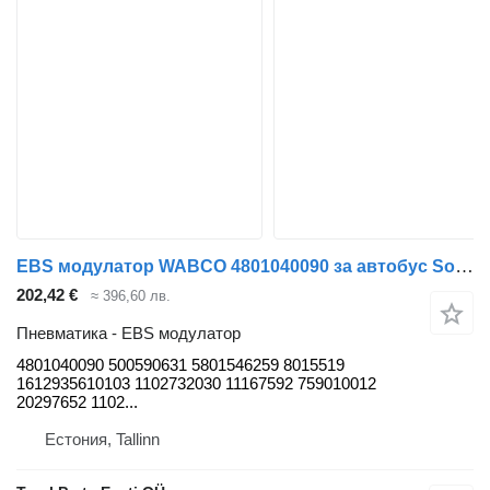
EBS модулатор WABCO 4801040090 за автобус Solaris Urbino, Alpino, Vacanza (1999-)
202,42 €
≈ 396,60 лв.
Пневматика - EBS модулатор
4801040090 500590631 5801546259 8015519
1612935610103 1102732030 11167592 759010012
20297652 1102...
Естония, Tallinn