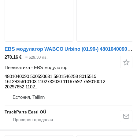
EBS модулатор WABCO Urbino (01.99-) 4801040090 за автобус Solaris Urbino, Alpino, Vacanza (1999-)
270,16 €
≈ 529,30 лв.
Пневматика - EBS модулатор
4801040090 500590631 5801546259 8015519
1612935610103 1102732030 11167592 759010012
20297652 1102...
Естония, Tallinn
TruckParts Eesti OÜ