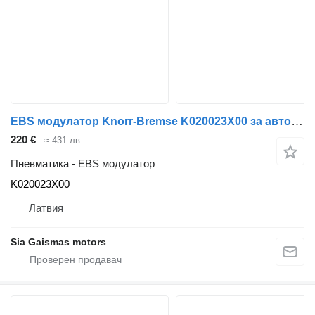
EBS модулатор Knorr-Bremse K020023X00 за автобус Volvo 8700
220 €
≈ 431 лв.
Пневматика - EBS модулатор
K020023X00
Латвия
Sia Gaismas motors