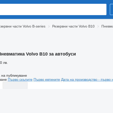
зервни части Volvo B-series
Резервни части Volvo B10
Пневма
Пневматика Volvo B10 за автобуси
0 лв.
 на публикуване
ване
Първо скъпите
Първо евтините
Дата на производство - първо 