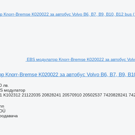
EBS модулатор Knorr-Bremse K020022 за автобус Volvo
 Knorr-Bremse K020022 за автобус Volvo B6, B7, B9, B10
0 лв.
BS модулатор
1 K102312 21122035 20828241 20570910 20502537 7420828241 742
inn
 OÜ
продавача