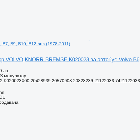
, B7, B9, B10, B12 bus (1978-2011)
р VOLVO,KNORR-BREMSE K020023 за автобус Volvo B6, B
0 лв.
BS модулатор
2 K020023X00 20428939 20570908 20828239 21122036 7421122036
inn
 OÜ
продавача