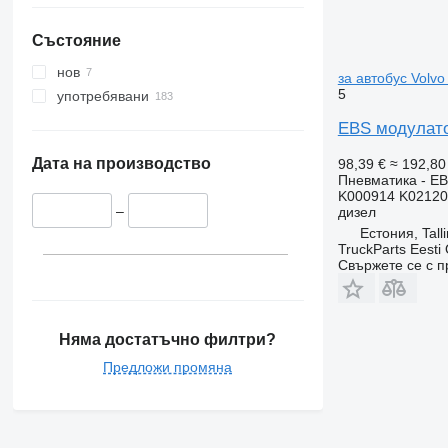
Състояние
нов
за автобус Volvo
5
употребявани
EBS модулатор
Дата на производство
98,39 €
≈ 192,80
Пневматика - E
K000914 K02120
–
дизел
Естония, Tall
TruckParts Eesti
Свържете се с 
Няма достатъчно филтри?
Предложи промяна