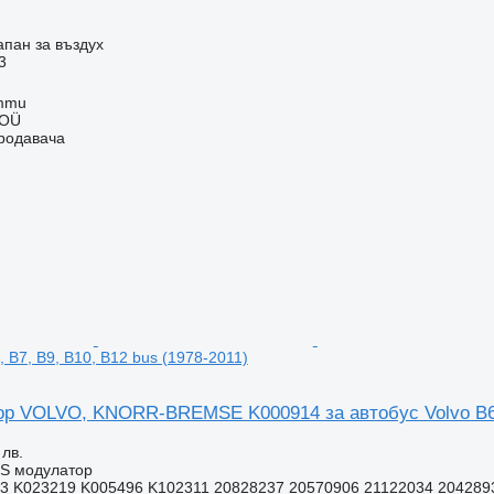
.
апан за въздух
3
mmu
 OÜ
продавача
, B7, B9, B10, B12 bus (1978-2011)
р VOLVO, KNORR-BREMSE K000914 за автобус Volvo B6, B
 лв.
BS модулатор
3 K023219 K005496 K102311 20828237 20570906 21122034 2042893