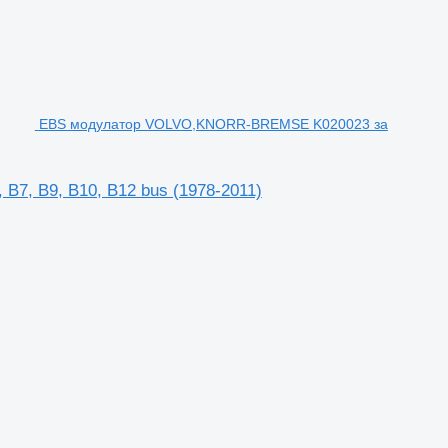
EBS модулатор VOLVO,KNORR-BREMSE K020023 за
7, B9, B10, B12 bus (1978-2011)