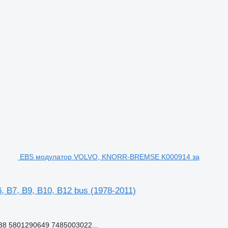
EBS модулатор VOLVO, KNORR-BREMSE K000914 за
7, B9, B10, B12 bus (1978-2011)
8 5801290649 7485003022...