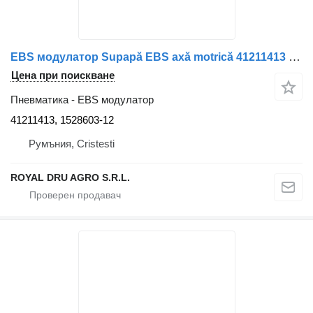
EBS модулатор Supapă EBS axă motrică 41211413 за камион IVECO 41211413 1528603-12
Цена при поискване
Пневматика - EBS модулатор
41211413, 1528603-12
Румъния, Cristesti
ROYAL DRU AGRO S.R.L.