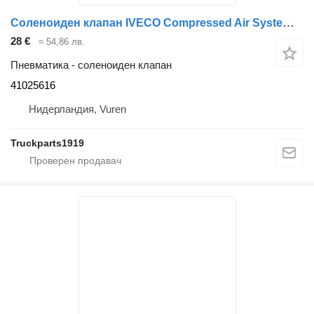
Соленоиден клапан IVECO Compressed Air System Magneetventiel 41025616 за камион
28 €
≈ 54,86 лв.
Пневматика - соленоиден клапан
41025616
Нидерландия, Vuren
Truckparts1919