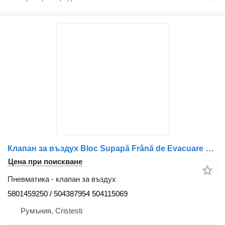
Клапан за въздух Bloc Supapă Frână de Evacuare 5801459250 за камион IVECO 1287305536 153704
Цена при поискване
Пневматика - клапан за въздух
5801459250 / 504387954 504115069
Румъния, Cristesti