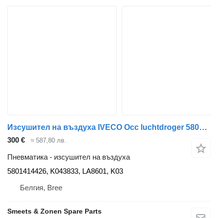
Изсушител на въздуха IVECO Occ luchtdroger 5801414426 за камион
300 €
≈ 587,80 лв.
Пневматика - изсушител на въздуха
5801414426, K043833, LA8601, K03
Белгия, Bree
Smeets & Zonen Spare Parts