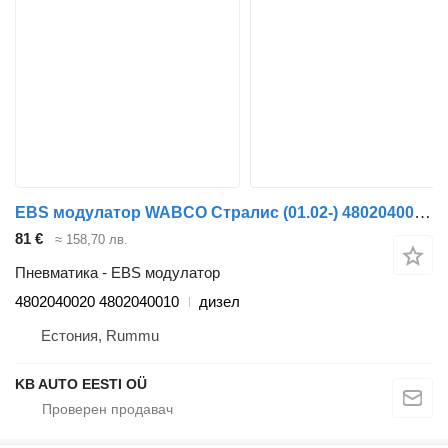
EBS модулатор WABCO Стралис (01.02-) 4802040020 за камион IVECO Stralis, Trakker (2002-)
81 €
≈ 158,70 лв.
Пневматика - EBS модулатор
4802040020 4802040010
дизел
Естония, Rummu
KB AUTO EESTI OÜ