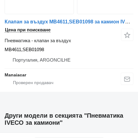
Клапан за въздух MB4611,SEB01098 за камион IVECO STRALIS/AT/AD/ML/EUROCARGO/S-WAY
Цена при поискване
Пневматика - клапан за въздух
MB4611,SEB01098
Португалия, ARGONCILHE
Manaiacar
Други модели в секцията "Пневматика
IVECO за камиони"