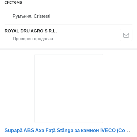
система
Румъния, Cristesti
ROYAL DRU AGRO S.R.L.
Supapă ABS Axa Față Stânga за камион IVECO (Coduri: 1453761, 1524831, 41211070, 42070065, 5006034256, 5006143405, 81524526007, 5000790124, 5010151551, 5430042384, 1934978, 1195752, 1518589, 177442)