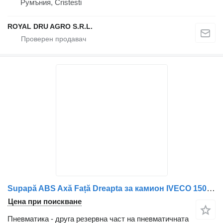
Румъния, Cristesti
ROYAL DRU AGRO S.R.L.
Supapă ABS Axă Față Dreapta за камион IVECO 15078 8E56
Цена при поискване
Пневматика - друга резервна част на пневматичната