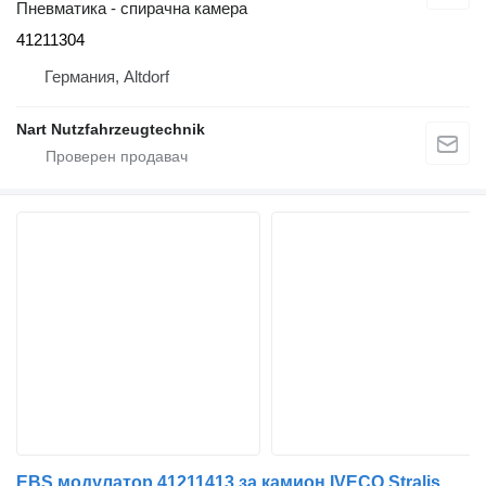
Пневматика - спирачна камера
41211304
Германия, Altdorf
Nart Nutzfahrzeugtechnik
EBS модулатор 41211413 за камион IVECO Stralis 2007>2013