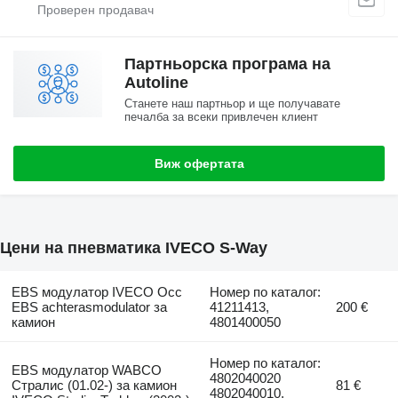
Партньорска програма на
Autoline
Станете наш партньор и ще получавате
печалба за всеки привлечен клиент
Виж офертата
Цени на пневматика IVECO S-Way
EBS модулатор IVECO Occ
Номер по каталог:
EBS achterasmodulator за
41211413,
200 €
камион
4801400050
Номер по каталог:
EBS модулатор WABCO
4802040020
Стралис (01.02-) за камион
81 €
4802040010,