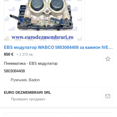
EBS модулатор WABCO 5803084408 за камион IVECO S-WAY
650 €
≈ 1 273 лв.
Пневматика - EBS модулатор
5803084408
Румъния, Badon
EURO DEZMEMBRARI SRL