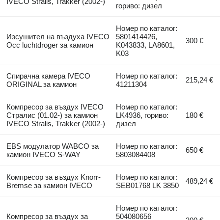
IVECO Stralis, Trakker (2002-)
гориво: дизел
Номер по каталог:
Изсушител на въздуха IVECO
5801414426,
300 €
Occ luchtdroger за камион
K043833, LA8601,
K03
Спирачна камера IVECO
Номер по каталог:
215,24 €
ORIGINAL за камион
41211304
Компресор за въздух IVECO
Номер по каталог:
Стралис (01.02-) за камион
LK4936, гориво:
180 €
IVECO Stralis, Trakker (2002-)
дизел
EBS модулатор WABCO за
Номер по каталог:
650 €
камион IVECO S-WAY
5803084408
Компресор за въздух Knorr-
Номер по каталог:
489,24 €
Bremse за камион IVECO
SEB01768 LK 3850
Номер по каталог:
Компресор за въздух за
504080656