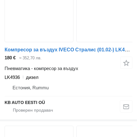
Компресор за въздух IVECO Стралис (01.02-) LK4936 за камион IVECO Stralis, Trakker (2002-)
180 €
≈ 352,70 лв.
Пневматика - компресор за въздух
LK4936
дизел
Естония, Rummu
KB AUTO EESTI OÜ