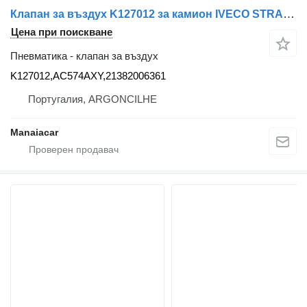
Клапан за въздух K127012 за камион IVECO STRALIS/AT/AD/ML/EUROCARGO/S-WAY
Цена при поискване
Пневматика - клапан за въздух
K127012,AC574AXY,21382006361
Португалия, ARGONCILHE
Manaiacar