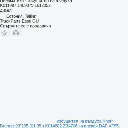
Пневматика - изсушител на въздуха
K011987 1409379 1612053
дизел
Естония, Tallinn
TruckParts Eesti OÜ
Свържете се с продавача
изсушител на въздуха Knorr-
Bremse XF105 (01.05-) K014682 ZB4706 за влекач DAF XF95,