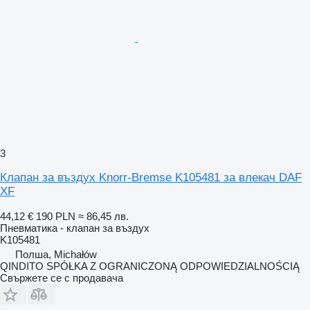
3
Клапан за въздух Knorr-Bremse K105481 за влекач DAF
XF
44,12 €
190 PLN
≈ 86,45 лв.
Пневматика - клапан за въздух
K105481
Полша, Michałów
QINDITO SPÓŁKA Z OGRANICZONĄ ODPOWIEDZIALNOŚCIĄ
Свържете се с продавача