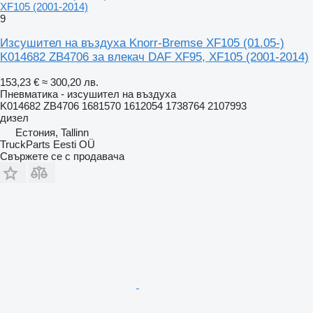
XF105 (2001-2014)
9
Изсушител на въздуха Knorr-Bremse XF105 (01.05-)
K014682 ZB4706 за влекач DAF XF95, XF105 (2001-2014)
153,23 €
≈ 300,20 лв.
Пневматика - изсушител на въздуха
K014682 ZB4706 1681570 1612054 1738764 2107993
дизел
Естония, Tallinn
TruckParts Eesti OÜ
Свържете се с продавача