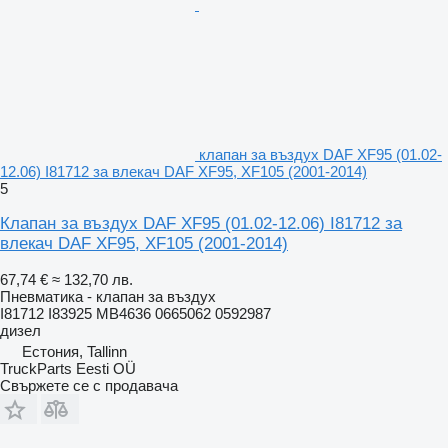
клапан за въздух DAF XF95 (01.02-
12.06) I81712 за влекач DAF XF95, XF105 (2001-2014)
5
Клапан за въздух DAF XF95 (01.02-12.06) I81712 за
влекач DAF XF95, XF105 (2001-2014)
67,74 €
≈ 132,70 лв.
Пневматика - клапан за въздух
I81712 I83925 MB4636 0665062 0592987
дизел
Естония, Tallinn
TruckParts Eesti OÜ
Свържете се с продавача