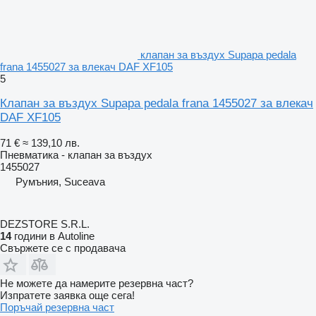
клапан за въздух Supapa pedala
frana 1455027 за влекач DAF XF105
5
Клапан за въздух Supapa pedala frana 1455027 за влекач
DAF XF105
71 €
≈ 139,10 лв.
Пневматика - клапан за въздух
1455027
Румъния, Suceava
DEZSTORE S.R.L.
14
години в Autoline
Свържете се с продавача
Не можете да намерите резервна част?
Изпратете заявка още сега!
Поръчай резервна част