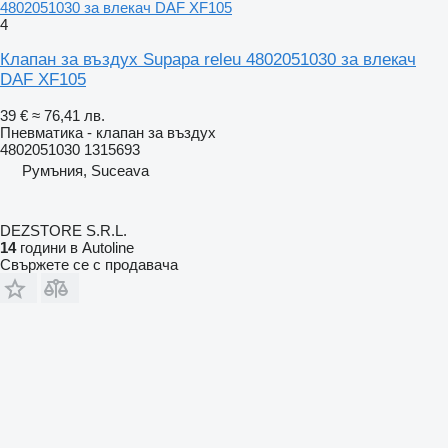
4802051030 за влекач DAF XF105
4
Клапан за въздух Supapa releu 4802051030 за влекач
DAF XF105
39 €
≈ 76,41 лв.
Пневматика - клапан за въздух
4802051030 1315693
Румъния, Suceava
DEZSTORE S.R.L.
14
години в Autoline
Свържете се с продавача