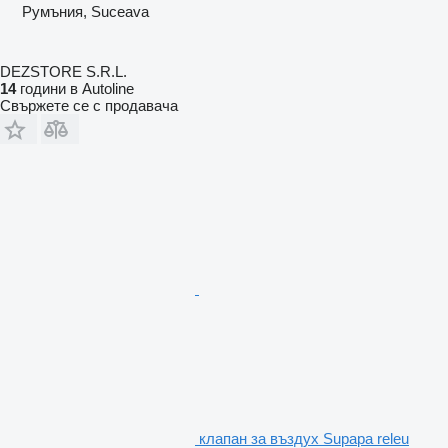
Румъния, Suceava
DEZSTORE S.R.L.
14
години в Autoline
Свържете се с продавача
клапан за въздух Supapa releu