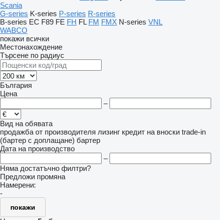
Scania
G-series
K-series
P-series
R-series
B-series
EC
F89
FE
FH
FL
FM
FMX
N-series
VNL
WABCO
покажи всички
Местонахождение
Търсене по радиус
България
Цена
–
Вид на обявата
продажба
от производителя
лизинг
кредит
на вноски
trade-in
(бартер с доплащане)
бартер
Дата на производство
–
Няма достатъчно филтри?
Предложи промяна
Намерени:
-
покажи