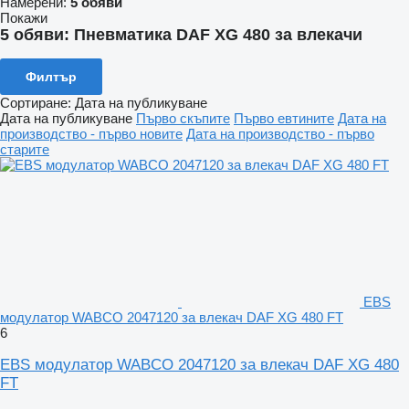
Намерени:
5 обяви
Покажи
5 обяви:
Пневматика DAF XG 480 за влекачи
Филтър
Сортиране
:
Дата на публикуване
Дата на публикуване
Първо скъпите
Първо евтините
Дата на
производство - първо новите
Дата на производство - първо
старите
EBS
модулатор WABCO 2047120 за влекач DAF XG 480 FT
6
EBS модулатор WABCO 2047120 за влекач DAF XG 480
FT