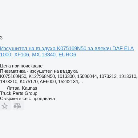
3
Изсушител на въздуха K075169N50 за влекач DAF ELA
1000, XF106, MX-13340, EURO6
Цена при поискване
Пневматика - изсушител на въздуха
K075169N50, K127968N50, 1913300, 15096044, 1973213, 1913310,
1973210, K075170, AE6000, 15232134,...
Литва, Kaunas
Truck Parts Group
Свържете се с продавача