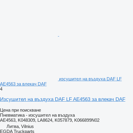
изсушител на въздуха DAF LF
AE4563 за влекач DAF
4
Изсушител на въздуха DAF LF AE4563 за влекач DAF
Цена при поискване
Пневматика - изсушител на въздуха
AE4563, K048309, LA8624, K057879, K066899N02
Литва, Vilnius
EGDA Truckparts