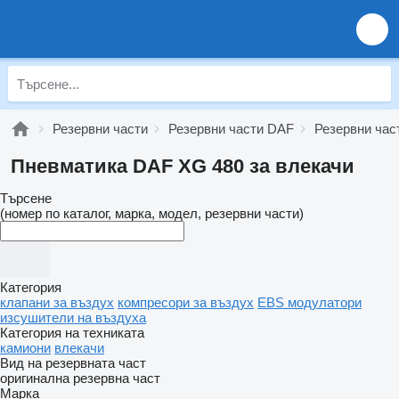
Резервни части
Резервни части DAF
Резервни ча
Пневматика DAF XG 480 за влекачи
Търсене
(номер по каталог, марка, модел, резервни части)
Категория
клапани за въздух
компресори за въздух
EBS модулатори
изсушители на въздуха
Категория на техниката
камиони
влекачи
Вид на резервната част
оригинална резервна част
Марка