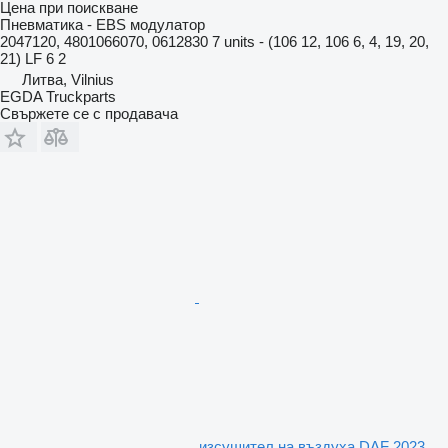
Цена при поискване
Пневматика - EBS модулатор
2047120, 4801066070, 0612830 7 units - (106 12, 106 6, 4, 19, 20,
21) LF 6 2
Литва, Vilnius
EGDA Truckparts
Свържете се с продавача
изсушител на въздуха DAF 2023