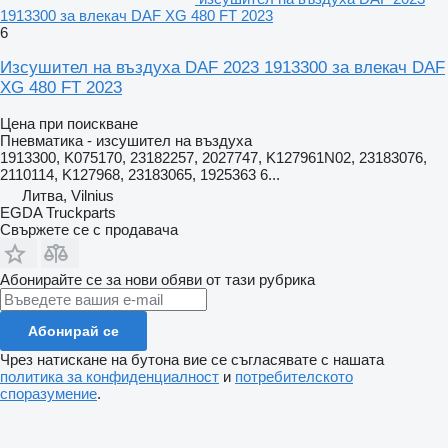
1913300 за влекач DAF XG 480 FT 2023
6
Изсушител на въздуха DAF 2023 1913300 за влекач DAF
XG 480 FT 2023
Цена при поискване
Пневматика - изсушител на въздуха
1913300, K075170, 23182257, 2027747, K127961N02, 23183076,
2110114, K127968, 23183065, 1925363 6...
Литва, Vilnius
EGDA Truckparts
Свържете се с продавача
Абонирайте се за нови обяви от тази рубрика
Абонирай се
Чрез натискане на бутона вие се съгласявате с нашата
политика за конфиденциалност
и
потребителското
споразумение
.