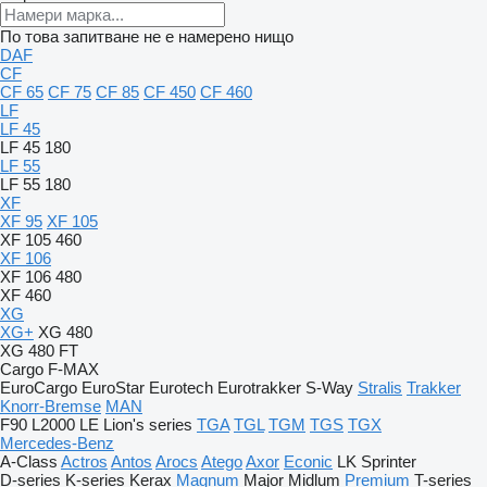
По това запитване не е намерено нищо
DAF
CF
CF 65
CF 75
CF 85
CF 450
CF 460
LF
LF 45
LF 45 180
LF 55
LF 55 180
XF
XF 95
XF 105
XF 105 460
XF 106
XF 106 480
XF 460
XG
XG+
XG 480
XG 480 FT
Cargo
F-MAX
EuroCargo
EuroStar
Eurotech
Eurotrakker
S-Way
Stralis
Trakker
Knorr-Bremse
MAN
F90
L2000
LE
Lion's series
TGA
TGL
TGM
TGS
TGX
Mercedes-Benz
A-Class
Actros
Antos
Arocs
Atego
Axor
Econic
LK
Sprinter
D-series
K-series
Kerax
Magnum
Major
Midlum
Premium
T-series