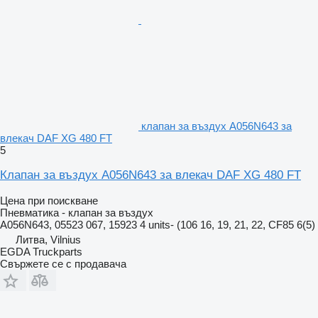
клапан за въздух A056N643 за
влекач DAF XG 480 FT
5
Клапан за въздух A056N643 за влекач DAF XG 480 FT
Цена при поискване
Пневматика - клапан за въздух
A056N643, 05523 067, 15923 4 units- (106 16, 19, 21, 22, CF85 6(5)
Литва, Vilnius
EGDA Truckparts
Свържете се с продавача