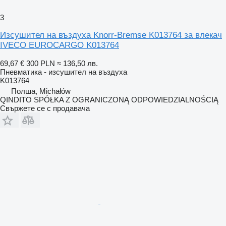
3
Изсушител на въздуха Knorr-Bremse K013764 за влекач
IVECO EUROCARGO K013764
69,67 €
300 PLN
≈ 136,50 лв.
Пневматика - изсушител на въздуха
K013764
Полша, Michałów
QINDITO SPÓŁKA Z OGRANICZONĄ ODPOWIEDZIALNOŚCIĄ
Свържете се с продавача