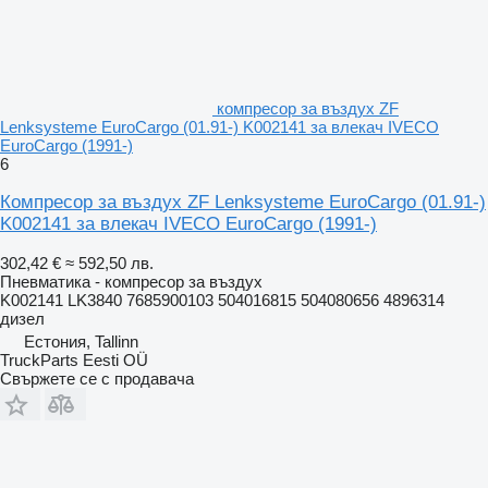
компресор за въздух ZF
Lenksysteme EuroCargo (01.91-) K002141 за влекач IVECO
EuroCargo (1991-)
6
Компресор за въздух ZF Lenksysteme EuroCargo (01.91-)
K002141 за влекач IVECO EuroCargo (1991-)
302,42 €
≈ 592,50 лв.
Пневматика - компресор за въздух
K002141 LK3840 7685900103 504016815 504080656 4896314
дизел
Естония, Tallinn
TruckParts Eesti OÜ
Свържете се с продавача