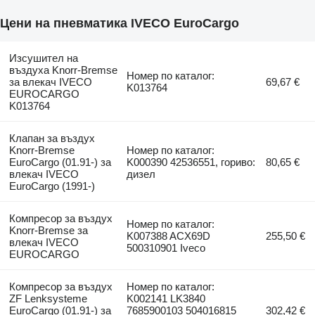
Цени на пневматика IVECO EuroCargo
Изсушител на
въздуха Knorr-Bremse
Номер по каталог:
за влекач IVECO
69,67 €
K013764
EUROCARGO
K013764
Клапан за въздух
Knorr-Bremse
Номер по каталог:
EuroCargo (01.91-) за
K000390 42536551, гориво:
80,65 €
влекач IVECO
дизел
EuroCargo (1991-)
Компресор за въздух
Номер по каталог:
Knorr-Bremse за
K007388 ACX69D
255,50 €
влекач IVECO
500310901 Iveco
EUROCARGO
Компресор за въздух
Номер по каталог:
ZF Lenksysteme
K002141 LK3840
EuroCargo (01.91-) за
7685900103 504016815
302,42 €