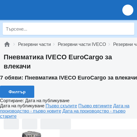
Резервни части
Резервни части IVECO
Резервни ч
Пневматика IVECO EuroCargo за
влекачи
7 обяви:
Пневматика IVECO EuroCargo за влекачи
Филтър
Сортиране
:
Дата на публикуване
Дата на публикуване
Първо скъпите
Първо евтините
Дата на
производство - първо новите
Дата на производство - първо
старите