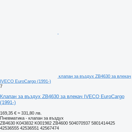
клапан за въздух ZB4630 за влекач
IVECO EuroCargo (1991-)
7
Клапан за въздух ZB4630 за влекач IVECO EuroCargo
(1991-)
169,35 €
≈ 331,80 лв.
Пневматика - клапан за въздух
ZB4630 K043832 K001982 ZB4600 504070937 5801414425
42536555 42536551 42567474