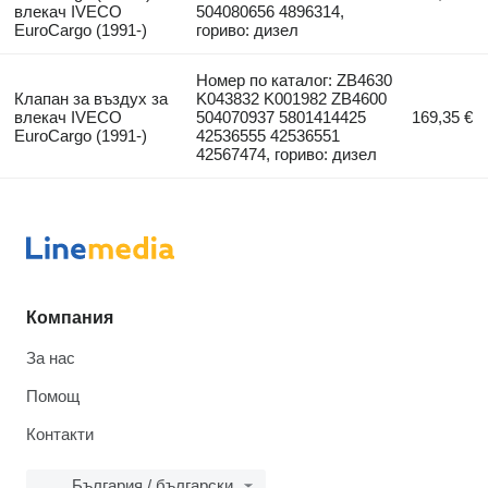
влекач IVECO
504080656 4896314,
EuroCargo (1991-)
гориво: дизел
Номер по каталог: ZB4630
Клапан за въздух за
K043832 K001982 ZB4600
влекач IVECO
504070937 5801414425
169,35 €
EuroCargo (1991-)
42536555 42536551
42567474, гориво: дизел
Компания
За нас
Помощ
Контакти
България / български