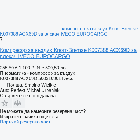
компресор за въздух Knorr-Bremse
K007388 ACX69D за влекач IVECO EUROCARGO
7
Компресор за въздух Knorr-Bremse K007388 ACX69D за
влекач IVECO EUROCARGO
255,50 €
1 100 PLN
≈ 500,50 лв.
Пневматика - компресор за въздух
K007388 ACX69D 500310901 Iveco
Полша, Smolno Wielkie
Auto Perfekt Michał Urbaniak
Свържете се с продавача
Не можете да намерите резервна част?
Изпратете заявка още сега!
Поръчай резервна част