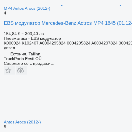
MP4 Antos Arocs (2012-)
4
EBS модулатор Mercedes-Benz Actros MP4 1845 (01.12-
154,84 €
≈ 303,40 лв.
Пневматика - EBS модулатор
K000924 K102407 A0004295824 0004295824 A0004297824 00042
дизел
Естония, Tallinn
TruckParts Eesti OÜ
Свържете се с продавача
Antos Arocs (2012-)
5