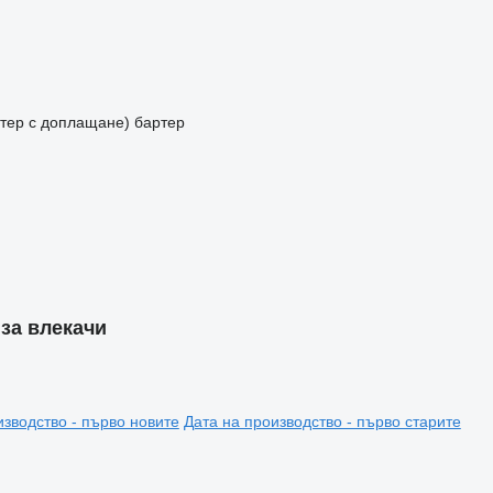
артер с доплащане)
бартер
 за влекачи
изводство - първо новите
Дата на производство - първо старите