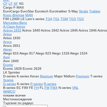
CF
LF
XF
XG
Cargo
F-MAX
EuroCargo
EuroStar
Eurotech
Eurotrakker
S-Way
Stralis
Trakker
Knorr-Bremse
MAN
F90
L2000
LE
Lion's series
TGA
TGL
TGM
TGS
TGX
Mercedes-Benz
A-Class
Actros
Actros 1832
Actros 1840
Actros 1842
Actros 1845
Actros 1846
Actro
Antos
Antos 1830
Arocs
Arocs 2651
Atego
Atego 815
Atego 817
Atego 823
Atego 1318
Atego 1524
Axor
Axor 1840
Econic
Econic 1828
Econic 2628
LK
Sprinter
D-series
K-series
Kerax
Magnum
Major
Midlum
Premium
T-series
Scania
G-series
K-series
P-series
R-series
B-series
EC
F89
FE
FH
FL
FM
FMX
N-series
VNL
WABCO
покажи всички
Местонахождение
Търсене по радиус