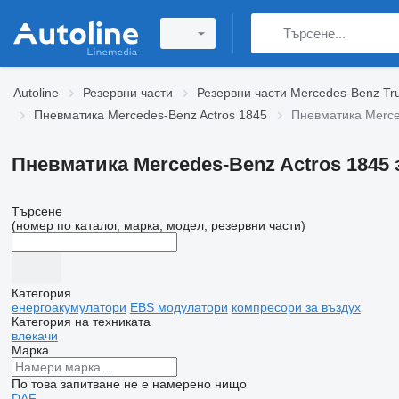
Autoline
Резервни части
Резервни части Mercedes-Benz Tr
Пневматика Mercedes-Benz Actros 1845
Пневматика Merce
Пневматика Mercedes-Benz Actros 1845 
Търсене
(номер по каталог, марка, модел, резервни части)
Категория
енергоакумулатори
EBS модулатори
компресори за въздух
Категория на техниката
влекачи
Марка
По това запитване не е намерено нищо
DAF