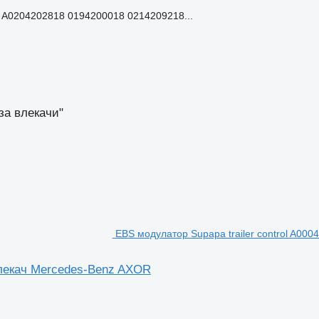
A0204202818 0194200018 0214209218...
за влекачи"
EBS модулатор Supapa trailer control A00
 влекач Mercedes-Benz AXOR