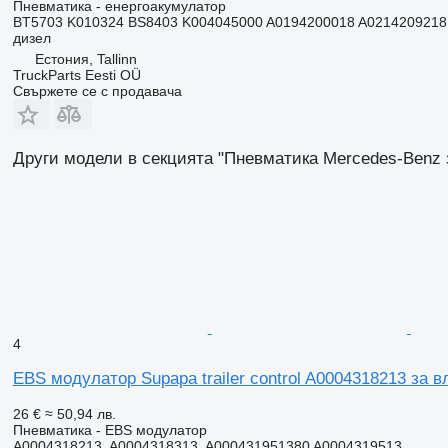
Пневматика - енергоакумулатор
BT5703 K010324 BS8403 K004045000 A0194200018 A0214209218 
дизел
Естония, Tallinn
TruckParts Eesti OÜ
Свържете се с продавача
Други модели в секцията "Пневматика Mercedes-Benz 
4
EBS модулатор Supapa trailer control A0004318213 за
26 €
≈ 50,94 лв.
Пневматика - EBS модулатор
A0004318213, A0004318313, A000431951380 A0004319513