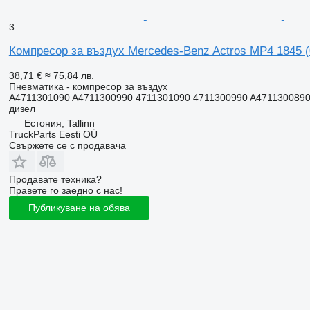
3
Компресор за въздух Mercedes-Benz Actros MP4 1845 (0
38,71 €
≈ 75,84 лв.
Пневматика - компресор за въздух
A4711301090 A4711300990 4711301090 4711300990 A4711300890
дизел
Естония, Tallinn
TruckParts Eesti OÜ
Свържете се с продавача
Продавате техника?
Правете го заедно с нас!
Публикуване на обява