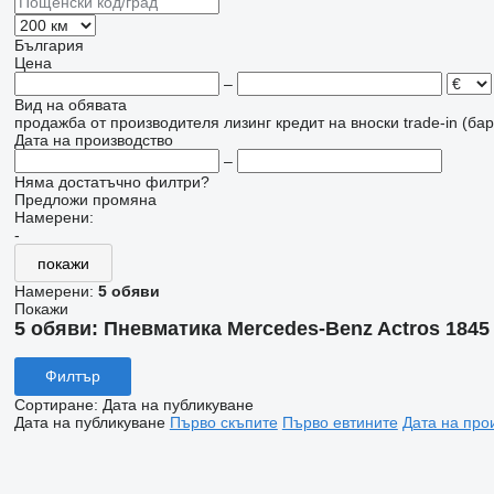
България
Цена
–
Вид на обявата
продажба
от производителя
лизинг
кредит
на вноски
trade-in (б
Дата на производство
–
Няма достатъчно филтри?
Предложи промяна
Намерени:
-
покажи
Намерени:
5 обяви
Покажи
5 обяви:
Пневматика Mercedes-Benz Actros 1845
Филтър
Сортиране
:
Дата на публикуване
Дата на публикуване
Първо скъпите
Първо евтините
Дата на про