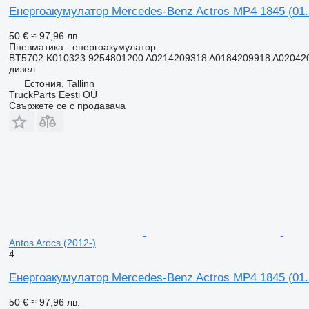
Енергоакумулатор Mercedes-Benz Actros MP4 1845 (01.1
50 €
≈ 97,96 лв.
Пневматика - енергоакумулатор
BT5702 K010323 9254801200 A0214209318 A0184209918 A020420
дизел
Естония, Tallinn
TruckParts Eesti OÜ
Свържете се с продавача
Antos Arocs (2012-)
4
Енергоакумулатор Mercedes-Benz Actros MP4 1845 (01.1
50 €
≈ 97,96 лв.