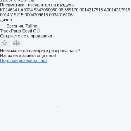
Пневматика - изсушител на въздуха
K024634 LA9034 9347050050 06.559170 0014317915 A0014317915
0014319215 0004309615 0034316106...
дизел
Естония, Tallinn
TruckParts Eesti OÜ
Свържете се с продавача
Не можете да намерите резервна част?
Изпратете заявка още сега!
Поръчай резервна част