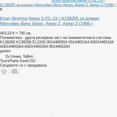
Knorr-Bremse Atego 3 (01.13-)
K138265 за влекач Mercedes-Benz Atego, Atego 2, Atego 3 (1996-)
8
Knorr-Bremse Atego 3 (01.13-) K138265 за влекач
Mercedes-Benz Atego, Atego 2, Atego 3 (1996-)
403,23 €
≈ 790 лв.
Пневматика - друга резервна част на пневматичната система
K138265 K138266 EL2205 0014465564 0014465164 A0014465164
A0014465564 A0014465264 0014465264
дизел
Естония, Tallinn
TruckParts Eesti OÜ
Свържете се с продавача