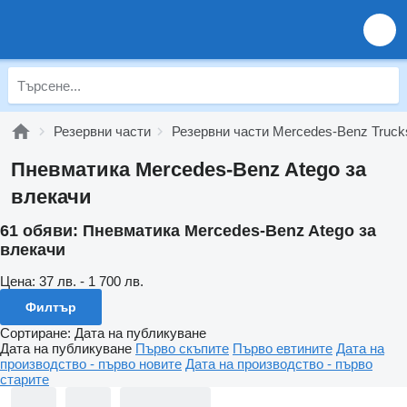
Резервни части
Резервни части Mercedes-Benz Truck
Пневматика Mercedes-Benz Atego за
влекачи
61 обяви:
Пневматика Mercedes-Benz Atego за
влекачи
Цена:
37 лв. - 1 700 лв.
Филтър
Сортиране
:
Дата на публикуване
Дата на публикуване
Първо скъпите
Първо евтините
Дата на
производство - първо новите
Дата на производство - първо
старите