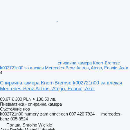
спирачна камера Knorr-Bremse
k002721n00 за влекач Mercedes-Benz Actros, Atego, Econic, Axor
4
Спирачна камера Knorr-Bremse k002721n00 за влекач
Mercedes-Benz Actros, Atego, Econic, Axor
69,67 €
300 PLN
≈ 136,50 лв.
Пневматика - спирачна камера
Състояние
нов
k002721n00 numery zamienne: oen 007 420 7924 — mercedes-
benz 005 8524
Полша, Smolno Wielkie
Auto Perfekt Michał Urbaniak