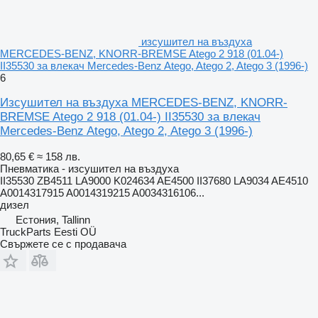
изсушител на въздуха
MERCEDES-BENZ, KNORR-BREMSE Atego 2 918 (01.04-)
II35530 за влекач Mercedes-Benz Atego, Atego 2, Atego 3 (1996-)
6
Изсушител на въздуха MERCEDES-BENZ, KNORR-
BREMSE Atego 2 918 (01.04-) II35530 за влекач
Mercedes-Benz Atego, Atego 2, Atego 3 (1996-)
80,65 €
≈ 158 лв.
Пневматика - изсушител на въздуха
II35530 ZB4511 LA9000 K024634 AE4500 II37680 LA9034 AE4510
A0014317915 A0014319215 A0034316106...
дизел
Естония, Tallinn
TruckParts Eesti OÜ
Свържете се с продавача