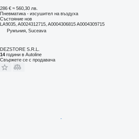
286 €
≈ 560,30 лв.
Пневматика - изсушител на въздуха
Състояние
нов
LA9035, A0024312715, A0004306815 A0004309715
Румъния, Suceava
DEZSTORE S.R.L.
14
години в Autoline
Свържете се с продавача