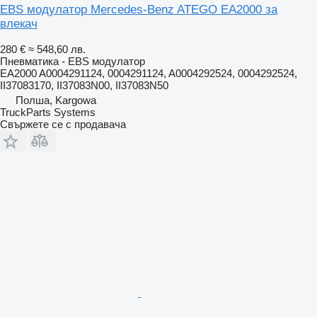
EBS модулатор Mercedes-Benz ATEGO EA2000 за
влекач
280 €
≈ 548,60 лв.
Пневматика - EBS модулатор
EA2000 A0004291124, 0004291124, A0004292524, 0004292524,
II37083170, II37083N00, II37083N50
Полша, Kargowa
TruckParts Systems
Свържете се с продавача