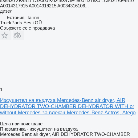
II35530 ZB4511 LA9000 K024634 AE4500 II37680 LA9034 AE4510
A0014317915 A0014319215 A0034316106...
дизел
Естония, Tallinn
TruckParts Eesti OÜ
Свържете се с продавача
1
Изсушител на въздуха Mercedes-Benz air dryer, AIR
DEHYDRATOR TWO-CHAMBER DEHYDRATOR WITH or
without Mercedes за влекач Mercedes-Benz Actros, Atego
Цена при поискване
Пневматика - изсушител на въздуха
Mercedes Benz air dryer, AIR DEHYDRATOR TWO-CHAMBER