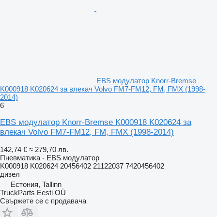
EBS модулатор Knorr-Bremse
K000918 K020624 за влекач Volvo FM7-FM12, FM, FMX (1998-
2014)
6
EBS модулатор Knorr-Bremse K000918 K020624 за
влекач Volvo FM7-FM12, FM, FMX (1998-2014)
142,74 €
≈ 279,70 лв.
Пневматика - EBS модулатор
K000918 K020624 20456402 21122037 7420456402
дизел
Естония, Tallinn
TruckParts Eesti OÜ
Свържете се с продавача