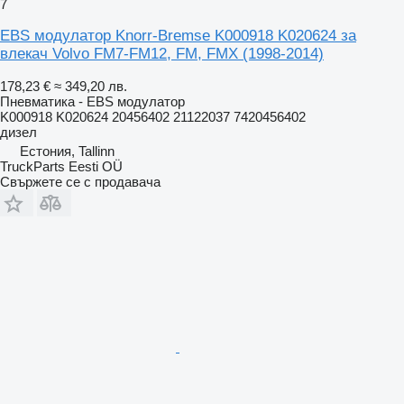
7
EBS модулатор Knorr-Bremse K000918 K020624 за
влекач Volvo FM7-FM12, FM, FMX (1998-2014)
178,23 €
≈ 349,20 лв.
Пневматика - EBS модулатор
K000918 K020624 20456402 21122037 7420456402
дизел
Естония, Tallinn
TruckParts Eesti OÜ
Свържете се с продавача