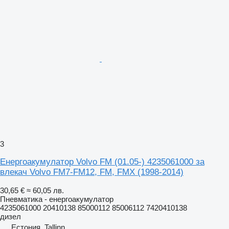
3
Енергоакумулатор Volvo FM (01.05-) 4235061000 за
влекач Volvo FM7-FM12, FM, FMX (1998-2014)
30,65 €
≈ 60,05 лв.
Пневматика - енергоакумулатор
4235061000 20410138 85000112 85006112 7420410138
дизел
Естония, Tallinn