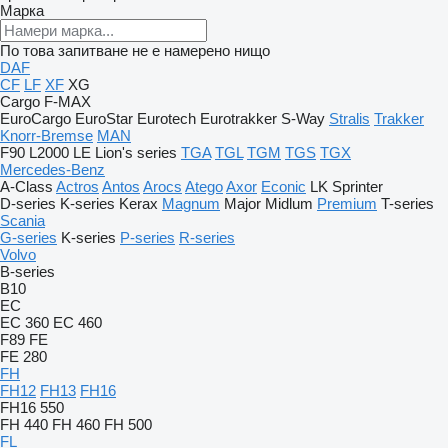
Марка
По това запитване не е намерено нищо
DAF
CF
LF
XF
XG
Cargo
F-MAX
EuroCargo
EuroStar
Eurotech
Eurotrakker
S-Way
Stralis
Trakker
Knorr-Bremse
MAN
F90
L2000
LE
Lion's series
TGA
TGL
TGM
TGS
TGX
Mercedes-Benz
A-Class
Actros
Antos
Arocs
Atego
Axor
Econic
LK
Sprinter
D-series
K-series
Kerax
Magnum
Major
Midlum
Premium
T-series
Scania
G-series
K-series
P-series
R-series
Volvo
B-series
B10
EC
EC 360
EC 460
F89
FE
FE 280
FH
FH12
FH13
FH16
FH16 550
FH 440
FH 460
FH 500
FL