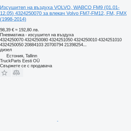
Изсушител на въздуха VOLVO, WABCO FM9 (01.01-
12.05) 4324250070 за влекач Volvo FM7-FM12, FM, FMX
(1998-2014)
98,39 €
≈ 192,80 лв.
Пневматика - изсушител на въздуха
4324250070 4324250080 4324251050 4324250010 4324251010
4324250050 20884103 20700794 21398254...
дизел
Естония, Tallinn
TruckParts Eesti OÜ
Свържете се с продавача