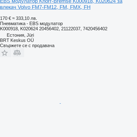
EBS модулатор Knorr-Bremse K000918, K020624 за
влекач Volvo FM7-FM12, FM, FMX, FH
170 €
≈ 333,10 лв.
Пневматика - EBS модулатор
K000918, K020624 20456402, 21122037, 7420456402
Естония, Jüri
BRT Keskus OÜ
Свържете се с продавача