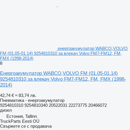
енергоакумулатор WABCO,VOLVO
FM (01.05-01.14) 9254810310 за влекач Volvo FM7-FM12, FM,
FMX (1998-2014)
8
Енергоакумулатор WABCO,VOLVO FM (01.05-01.14)
9254810310 за влекач Volvo FM7-FM12, FM, FMX (1998-
2014)
42,74 €
≈ 83,74 лв.
Пневматика - енергоакумулатор
9254810310 9254810340 20522031 22273775 20466072
дизел
Естония, Tallinn
TruckParts Eesti OÜ
Свържете се с продавача