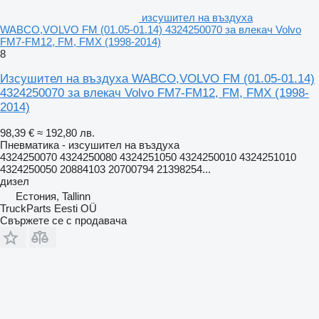
изсушител на въздуха
WABCO,VOLVO FM (01.05-01.14) 4324250070 за влекач Volvo
FM7-FM12, FM, FMX (1998-2014)
8
Изсушител на въздуха WABCO,VOLVO FM (01.05-01.14)
4324250070 за влекач Volvo FM7-FM12, FM, FMX (1998-
2014)
98,39 €
≈ 192,80 лв.
Пневматика - изсушител на въздуха
4324250070 4324250080 4324251050 4324250010 4324251010
4324250050 20884103 20700794 21398254...
дизел
Естония, Tallinn
TruckParts Eesti OÜ
Свържете се с продавача