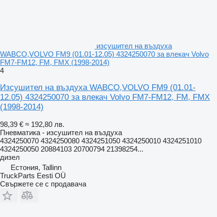
изсушител на въздуха
WABCO,VOLVO FM9 (01.01-12.05) 4324250070 за влекач Volvo
FM7-FM12, FM, FMX (1998-2014)
4
Изсушител на въздуха WABCO,VOLVO FM9 (01.01-
12.05) 4324250070 за влекач Volvo FM7-FM12, FM, FMX
(1998-2014)
98,39 €
≈ 192,80 лв.
Пневматика - изсушител на въздуха
4324250070 4324250080 4324251050 4324250010 4324251010
4324250050 20884103 20700794 21398254...
дизел
Естония, Tallinn
TruckParts Eesti OÜ
Свържете се с продавача