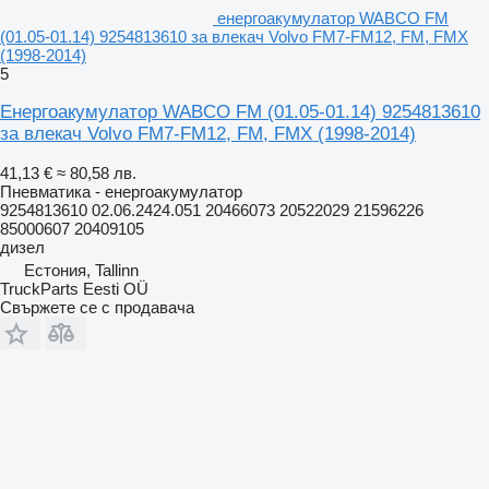
енергоакумулатор WABCO FM
(01.05-01.14) 9254813610 за влекач Volvo FM7-FM12, FM, FMX
(1998-2014)
5
Енергоакумулатор WABCO FM (01.05-01.14) 9254813610
за влекач Volvo FM7-FM12, FM, FMX (1998-2014)
41,13 €
≈ 80,58 лв.
Пневматика - енергоакумулатор
9254813610 02.06.2424.051 20466073 20522029 21596226
85000607 20409105
дизел
Естония, Tallinn
TruckParts Eesti OÜ
Свържете се с продавача