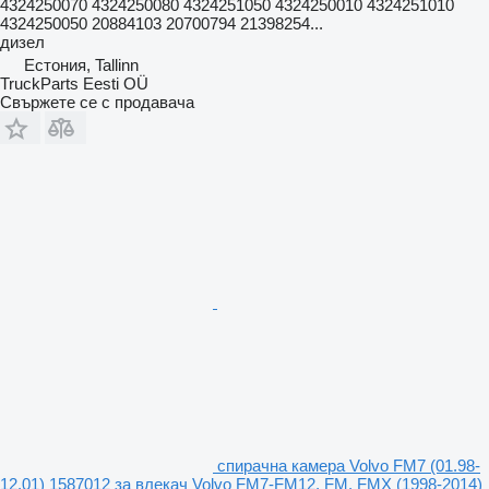
4324250070 4324250080 4324251050 4324250010 4324251010
4324250050 20884103 20700794 21398254...
дизел
Естония, Tallinn
TruckParts Eesti OÜ
Свържете се с продавача
спирачна камера Volvo FM7 (01.98-
12.01) 1587012 за влекач Volvo FM7-FM12, FM, FMX (1998-2014)