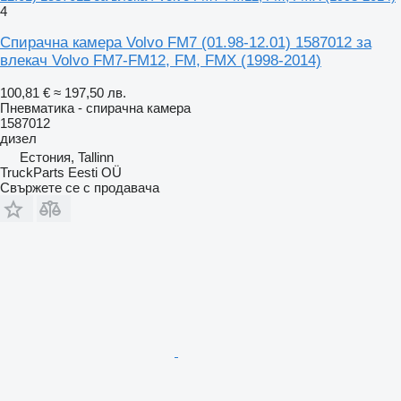
4
Спирачна камера Volvo FM7 (01.98-12.01) 1587012 за
влекач Volvo FM7-FM12, FM, FMX (1998-2014)
100,81 €
≈ 197,50 лв.
Пневматика - спирачна камера
1587012
дизел
Естония, Tallinn
TruckParts Eesti OÜ
Свържете се с продавача