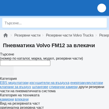
Резервни части
Резервни части Volvo Trucks
Резер
Пневматика Volvo FM12 за влекачи
Търсене
(номер по каталог, марка, модел, резервни части)
Категория
EBS модулатори
изсушители на въздуха
енергоакумулатори
клапани за въздух
шлангове
спирачни камери
други резервни
части на пневматичната система
Категория на техниката
камиони
влекачи
Вид на резервната част
оригинална резервна част