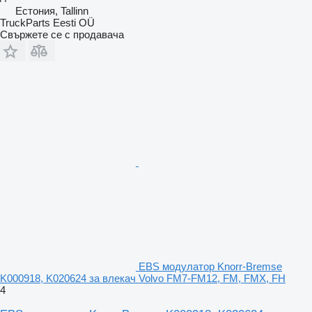
Естония, Tallinn
TruckParts Eesti OÜ
Свържете се с продавача
EBS модулатор Knorr-Bremse
K000918, K020624 за влекач Volvo FM7-FM12, FM, FMX, FH
4