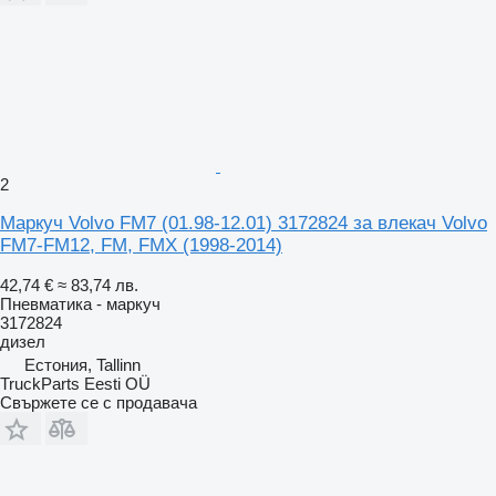
2
Маркуч Volvo FM7 (01.98-12.01) 3172824 за влекач Volvo
FM7-FM12, FM, FMX (1998-2014)
42,74 €
≈ 83,74 лв.
Пневматика - маркуч
3172824
дизел
Естония, Tallinn
TruckParts Eesti OÜ
Свържете се с продавача