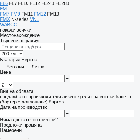
FL6
FL7
FL10
FL12
FL240
FL 280
FM
FM7
FM9
FM11
FM12
FM13
FMX
N-series
VNL
WABCO
покажи всички
Местонахождение
Търсене по радиус
България
Европа
Естония
Литва
Цена
–
Вид на обявата
продажба
от производителя
лизинг
кредит
на вноски
trade-in
(бартер с доплащане)
бартер
Дата на производство
–
Няма достатъчно филтри?
Предложи промяна
Намерени:
-