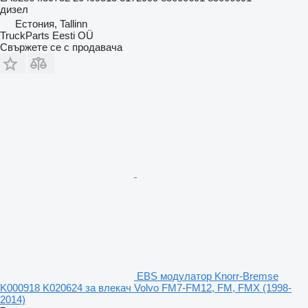
дизел
Естония, Tallinn
TruckParts Eesti OÜ
Свържете се с продавача
EBS модулатор Knorr-Bremse
K000918 K020624 за влекач Volvo FM7-FM12, FM, FMX (1998-
2014)