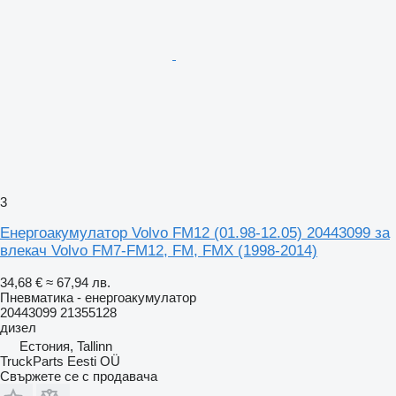
3
Енергоакумулатор Volvo FM12 (01.98-12.05) 20443099 за
влекач Volvo FM7-FM12, FM, FMX (1998-2014)
34,68 €
≈ 67,94 лв.
Пневматика - енергоакумулатор
20443099 21355128
дизел
Естония, Tallinn
TruckParts Eesti OÜ
Свържете се с продавача