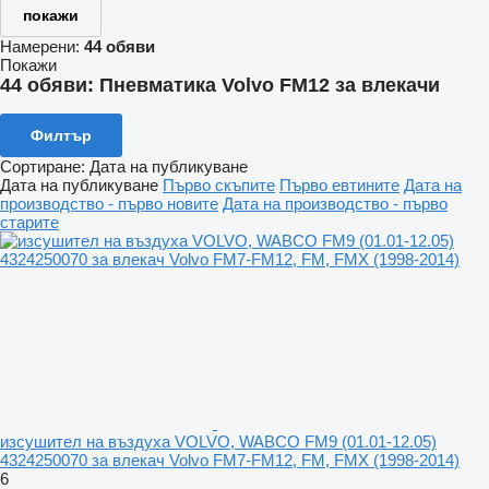
покажи
Намерени:
44 обяви
Покажи
44 обяви:
Пневматика Volvo FM12 за влекачи
Филтър
Сортиране
:
Дата на публикуване
Дата на публикуване
Първо скъпите
Първо евтините
Дата на
производство - първо новите
Дата на производство - първо
старите
изсушител на въздуха VOLVO, WABCO FM9 (01.01-12.05)
4324250070 за влекач Volvo FM7-FM12, FM, FMX (1998-2014)
6