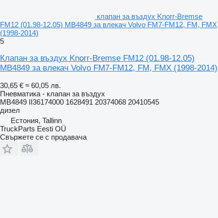
клапан за въздух Knorr-Bremse
FM12 (01.98-12.05) MB4849 за влекач Volvo FM7-FM12, FM, FMX
(1998-2014)
5
Клапан за въздух Knorr-Bremse FM12 (01.98-12.05)
MB4849 за влекач Volvo FM7-FM12, FM, FMX (1998-2014)
30,65 €
≈ 60,05 лв.
Пневматика - клапан за въздух
MB4849 II36174000 1628491 20374068 20410545
дизел
Естония, Tallinn
TruckParts Eesti OÜ
Свържете се с продавача