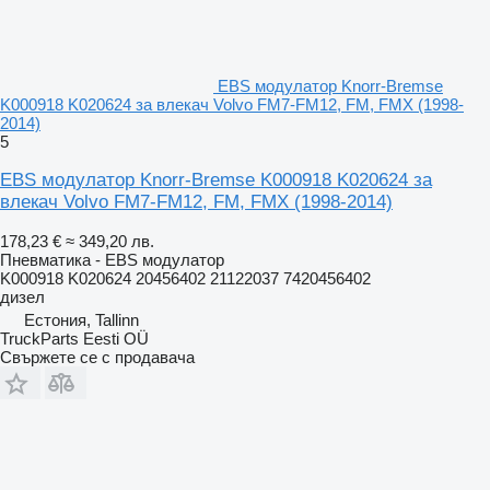
EBS модулатор Knorr-Bremse
K000918 K020624 за влекач Volvo FM7-FM12, FM, FMX (1998-
2014)
5
EBS модулатор Knorr-Bremse K000918 K020624 за
влекач Volvo FM7-FM12, FM, FMX (1998-2014)
178,23 €
≈ 349,20 лв.
Пневматика - EBS модулатор
K000918 K020624 20456402 21122037 7420456402
дизел
Естония, Tallinn
TruckParts Eesti OÜ
Свържете се с продавача