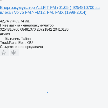
Енергоакумулатор ALLFIT FM (01.05-) 9254810700 за
влекач Volvo FM7-FM12, FM, FMX (1998-2014)
42,74 €
≈ 83,74 лв.
Пневматика - енергоакумулатор
9254810700 68481070 20721842 20410136
дизел
Естония, Tallinn
TruckParts Eesti OÜ
Свържете се с продавача