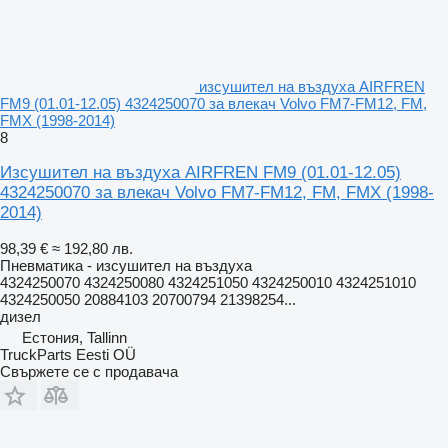
изсушител на въздуха AIRFREN
FM9 (01.01-12.05) 4324250070 за влекач Volvo FM7-FM12, FM,
FMX (1998-2014)
8
Изсушител на въздуха AIRFREN FM9 (01.01-12.05)
4324250070 за влекач Volvo FM7-FM12, FM, FMX (1998-
2014)
98,39 €
≈ 192,80 лв.
Пневматика - изсушител на въздуха
4324250070 4324250080 4324251050 4324250010 4324251010
4324250050 20884103 20700794 21398254...
дизел
Естония, Tallinn
TruckParts Eesti OÜ
Свържете се с продавача