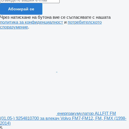
Абонирай се
Чрез натискане на бутона вие се съгласявате с нашата
политика за конфиденциалност
и
потребителското
споразумение
.
енергоакумулатор ALLFIT FM
(01.05-) 9254810700 за влекач Volvo FM7-FM12, FM, FMX (1998-
2014)
5