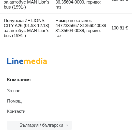
за автобус MAN Lion's
36.35604-0000, гориво:
bus (1991-)
газ
Полуоска ZF LIONS
Номер по каталог:
CITY A26 (01.98-12.13)
4472335667 81356040039
100,81 €
за автобус MAN Lion's
81.35604-0039, гориво:
bus (1991-)
газ
Компания
За нас
Помощ
Контакти
България / български