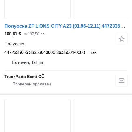
Полуоска ZF LIONS CITY A23 (01.96-12.11) 4472335665 за автобус MAN Lion's bus (1991-)
100,81 €
≈ 197,50 лв.
Полуоска
4472335665 36356040000 36.35604-0000
газ
Естония, Tallinn
TruckParts Eesti OÜ