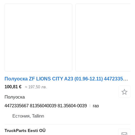
Полуоска ZF LIONS CITY A23 (01.96-12.11) 4472335667 за автобус MAN Lion's bus (1991-)
100,81 €
≈ 197,50 лв.
Полуоска
4472335667 81356040039 81.35604-0039
газ
Естония, Tallinn
TruckParts Eesti OÜ