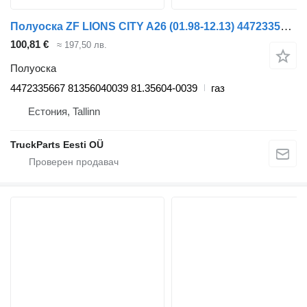
Полуоска ZF LIONS CITY A26 (01.98-12.13) 4472335667 за автобус MAN Lion's bus (1991-)
100,81 €
≈ 197,50 лв.
Полуоска
4472335667 81356040039 81.35604-0039
газ
Естония, Tallinn
TruckParts Eesti OÜ