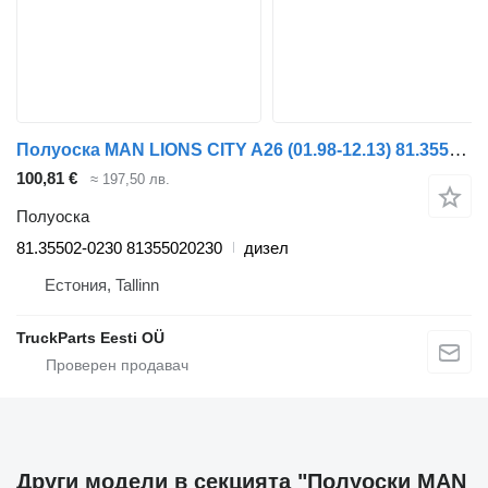
Полуоска MAN LIONS CITY A26 (01.98-12.13) 81.35502-0230 за автобус MAN Lion's bus (1991-)
100,81 €
≈ 197,50 лв.
Полуоска
81.35502-0230 81355020230
дизел
Естония, Tallinn
TruckParts Eesti OÜ
Други модели в секцията "Полуоски MAN