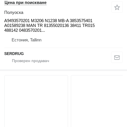
Цена при поискване
Полуоска
A9493570201 M3206 N1238 MB-A 3853575401
A01589238 MAN TR 81355020136 38411 TR015
488142 0483570201...
Естония, Tallinn
SERDRUG