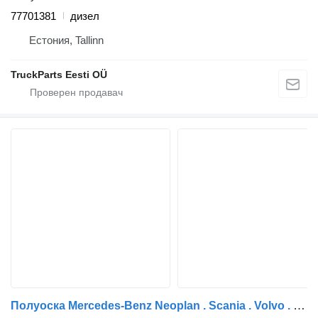
77701381
дизел
Естония, Tallinn
TruckParts Eesti OÜ
Полуоска Mercedes-Benz Neoplan . Scania . Volvo . Man A9493570201 M3206 за автобус MAN Daf . Volvo/ Scania / Neoplan