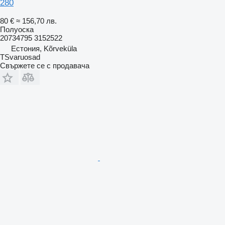
280
80 €
≈ 156,70 лв.
Полуоска
20734795 3152522
Естония, Kõrveküla
TSvaruosad
Свържете се с продавача