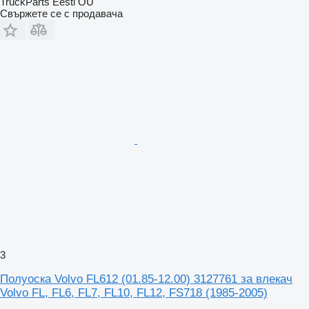
TruckParts Eesti OÜ
Свържете се с продавача
3
Полуоска Volvo FL612 (01.85-12.00) 3127761 за влекач
Volvo FL, FL6, FL7, FL10, FL12, FS718 (1985-2005)