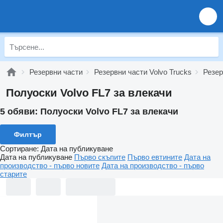
Резервни части
Резервни части Volvo Trucks
Резер
Полуоски Volvo FL7 за влекачи
5 обяви:
Полуоски Volvo FL7 за влекачи
Филтър
Сортиране
:
Дата на публикуване
Дата на публикуване
Първо скъпите
Първо евтините
Дата на
производство - първо новите
Дата на производство - първо
старите