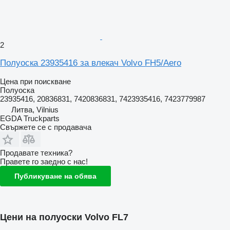
2
Полуоска 23935416 за влекач Volvo FH5/Aero
Цена при поискване
Полуоска
23935416, 20836831, 7420836831, 7423935416, 7423779987
Литва, Vilnius
EGDA Truckparts
Свържете се с продавача
Продавате техника?
Правете го заедно с нас!
Публикуване на обява
Цени на полуоски Volvo FL7