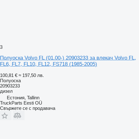
3
Полуоска Volvo FL (01.00-) 20903233 за влекач Volvo FL,
FL6, FL7, FL10, FL12, FS718 (1985-2005)
100,81 €
≈ 197,50 лв.
Полуоска
20903233
дизел
Естония, Tallinn
TruckParts Eesti OÜ
Свържете се с продавача