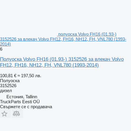
полуоска Volvo FH16 (01.93-)
3152526 за влекач Volvo FH12, FH16, NH12, FH, VNL780 (1993-
2014)
6
Полуоска Volvo FH16 (01.93-) 3152526 за влекач Volvo
FH12, FH16, NH12, FH, VNL780 (1993-2014)
100,81 €
≈ 197,50 лв.
Полуоска
3152526
дизел
Естония, Tallinn
TruckParts Eesti OÜ
Свържете се с продавача