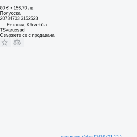
80 €
≈ 156,70 лв.
Полуоска
20734793 3152523
Естония, Kõrveküla
TSvaruosad
Свържете се с продавача
полуоска Volvo FH16 (01.12-)