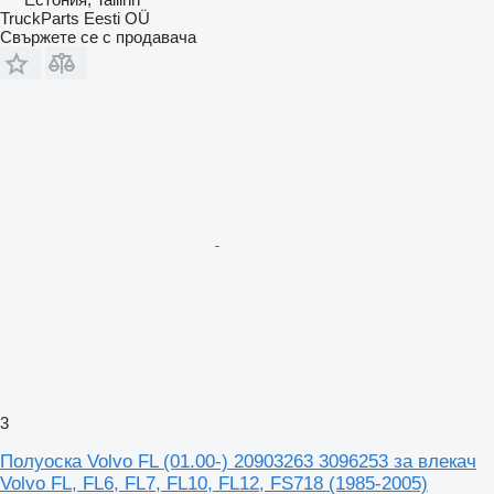
TruckParts Eesti OÜ
Свържете се с продавача
3
Полуоска Volvo FL (01.00-) 20903263 3096253 за влекач
Volvo FL, FL6, FL7, FL10, FL12, FS718 (1985-2005)