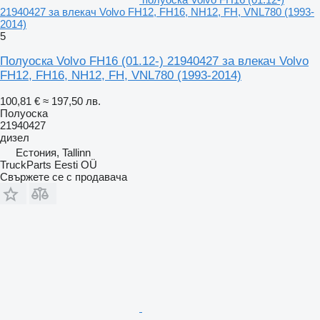
21940427 за влекач Volvo FH12, FH16, NH12, FH, VNL780 (1993-
2014)
5
Полуоска Volvo FH16 (01.12-) 21940427 за влекач Volvo
FH12, FH16, NH12, FH, VNL780 (1993-2014)
100,81 €
≈ 197,50 лв.
Полуоска
21940427
дизел
Естония, Tallinn
TruckParts Eesti OÜ
Свържете се с продавача