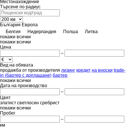
Местонахождение
Търсене по радиус
България
Европа
Белгия
Нидерландия
Полша
Литва
покажи всички
покажи всички
Цена
–
Вид на обявата
продажба
от производителя
лизинг
кредит
на вноски
trade-
in (бартер с доплащане)
бартер
покажи всички
Дата на производство
–
Цвят
златист
светлосин
сребрист
покажи всички
Пробег
–
км