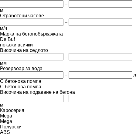
–
м
Отработени часове
–
м/ч
Марка на бетонобъркачката
De Buf
покажи всички
Височина на седлото
–
мм
Резервоар за вода
–
л
С бетонова помпа
С бетонова помпа
Височина на подаване на бетона
–
м
Каросерия
Mega
Mega
Полуоски
ABS