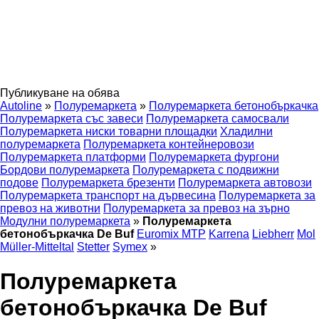
Публикуване на обява
Autoline
»
Полуремаркета
»
Полуремаркета бетонобъркачка
Полуремаркета със завеси
Полуремаркета самосвали
Полуремаркета ниски товарни площадки
Хладилни
полуремаркета
Полуремаркета контейнеровози
Полуремаркета платформи
Полуремаркета фургони
Бордови полуремаркета
Полуремаркета с подвижни
подове
Полуремаркета брезенти
Полуремаркета автовози
Полуремаркета транспорт на дървесина
Полуремаркета за
превоз на животни
Полуремаркета за превоз на зърно
Модулни полуремаркета
»
Полуремаркета
бетонобъркачка De Buf
Euromix MTP
Karrena
Liebherr
Mol
Müller-Mitteltal
Stetter
Symex
»
Полуремаркета
бетонобъркачка De Buf