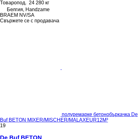
Товаропод.
24 280 кг
Белгия, Handzame
BRAEM NV/SA
Свържете се с продавача
полуремарке бетонобъркачка De
Buf BETON MIXER/MISCHER/MALAXEUR12M³
19
De Buf BETON