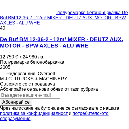
полуремарке бетонобъркачка De
Buf BM 12-36-2 - 12m³ MIXER - DEUTZ AUX. MOTOR - BPW
AXLES - ALU WHE
40
De Buf BM 12-36-2 - 12m³ MIXER - DEUTZ AUX.
MOTOR - BPW AXLES - ALU WHE
12 750 €
≈ 24 980 лв.
Полуремарке бетонобъркачка
2005
Нидерландия, Overpelt
M.J.C. TRUCKS & MACHINERY
Свържете се с продавача
Абонирайте се за нови обяви от тази рубрика
Абонирай се
Чрез натискане на бутона вие се съгласявате с нашата
политика за конфиденциалност
и
потребителското
споразумение
.