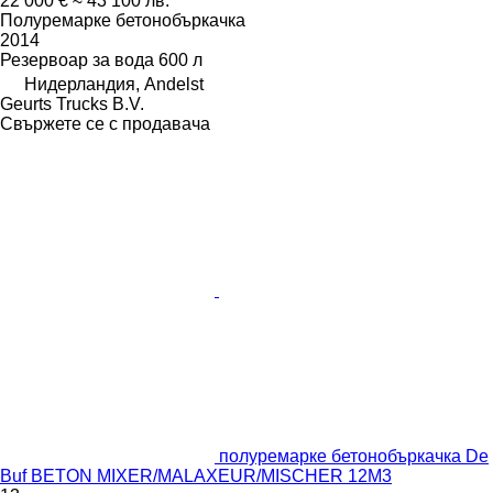
22 000 €
≈ 43 100 лв.
Полуремарке бетонобъркачка
2014
Резервоар за вода
600 л
Нидерландия, Andelst
Geurts Trucks B.V.
Свържете се с продавача
полуремарке бетонобъркачка De
Buf BETON MIXER/MALAXEUR/MISCHER 12M3