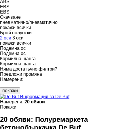
ABS
EBS
EBS
Окачване
пневматично/пневматично
покажи всички
Брой полуоски
2 оси
3 оси
покажи всички
Подемна ос
Подемна ос
Кормилна щанга
Кормилна щанга
Няма достатъчно филтри?
Предложи промяна
Намерени:
-
покажи
Информация за De Buf
Намерени:
20 обяви
Покажи
20 обяви:
Полуремаркета
бетонобъркачка De Buf