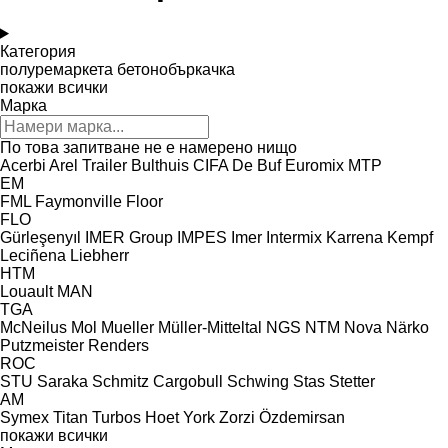
Категория
полуремаркета бетонобъркачка
покажи всички
Марка
По това запитване не е намерено нищо
Acerbi
Arel Trailer
Bulthuis
CIFA
De Buf
Euromix MTP
EM
FML
Faymonville
Floor
FLO
Gürleşenyıl
IMER Group
IMPES
Imer
Intermix
Karrena
Kempf
Leciñena
Liebherr
HTM
Louault
MAN
TGA
McNeilus
Mol
Mueller
Müller-Mitteltal
NGS
NTM
Nova
Närko
Putzmeister
Renders
ROC
STU
Saraka
Schmitz Cargobull
Schwing
Stas
Stetter
AM
Symex
Titan
Turbos Hoet
York
Zorzi
Özdemirsan
покажи всички