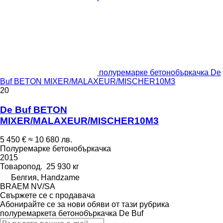
полуремарке бетонобъркачка De
Buf BETON MIXER/MALAXEUR/MISCHER10M3
20
De Buf BETON
MIXER/MALAXEUR/MISCHER10M3
5 450 €
≈ 10 680 лв.
Полуремарке бетонобъркачка
2015
Товаропод.
25 930 кг
Белгия, Handzame
BRAEM NV/SA
Свържете се с продавача
Абонирайте се за нови обяви от тази рубрика
полуремаркета бетонобъркачка
De Buf