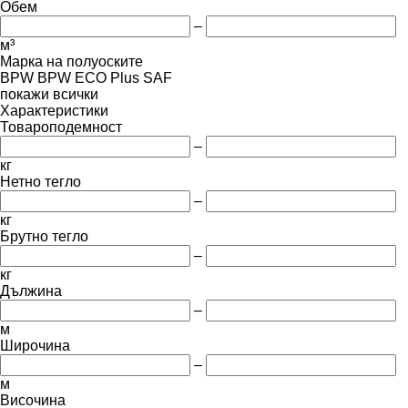
Обем
–
м³
Марка на полуоските
BPW
BPW ECO Plus
SAF
покажи всички
Характеристики
Товароподемност
–
кг
Нетно тегло
–
кг
Брутно тегло
–
кг
Дължина
–
м
Широчина
–
м
Височина