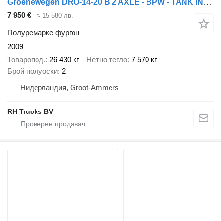
Groenewegen DRO-14-20 B 2 AXLE - BPW - TANK INSTALLATIE + 20 TON DHOLLANDIA
7 950 €
≈ 15 580 лв.
Полуремарке фургон
2009
Товаропод.
26 430 кг
Нетно тегло
7 570 кг
Брой полуоски
2
Нидерландия, Groot-Ammers
RH Trucks BV