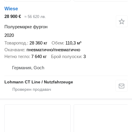
Wiese
28 900 €
≈ 56 620 лв.
Полуремарке фургон
2020
Товаропод.
28 360 кг
Обем
110,3 м³
Окачване
пневматично/пневматично
Нетно тегло
7 640 кг
Брой полуоски
3
Германия, Goch
Lohmann CT Line / Nutzfahrzeuge