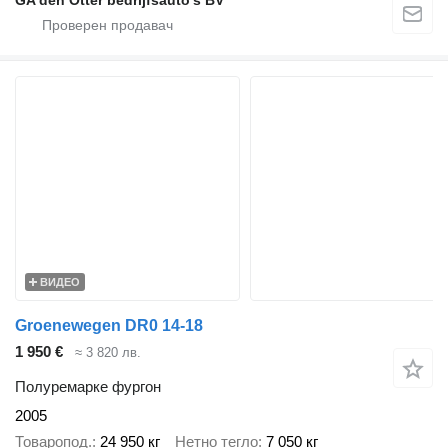
GA den Otter bedrijfsauto’s BV
ВИДЕО
Groenewegen DR0 14-18
1 950 €
≈ 3 820 лв.
Полуремарке фургон
2005
Товаропод.
24 950 кг
Нетно тегло
7 050 кг