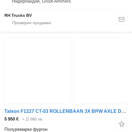
Нидерландия, Groot-Ammers
RH Trucks BV
Talson F1227 CT-03 ROLLENBAAN 3X BPW AXLE DAMAGED
5 950 €
≈ 11 660 лв.
Полуремарке фургон