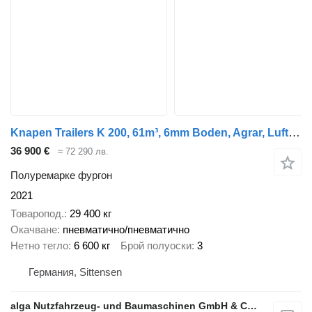
Knapen Trailers K 200, 61m³, 6mm Boden, Agrar, Luft-Lift, BPW
36 900 €
≈ 72 290 лв.
Полуремарке фургон
2021
Товаропод.
29 400 кг
Окачване
пневматично/пневматично
Нетно тегло
6 600 кг
Брой полуоски
3
Германия, Sittensen
alga Nutzfahrzeug- und Baumaschinen GmbH & Co. KG