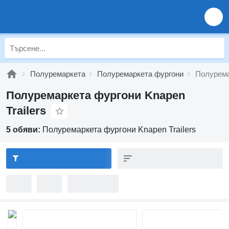
Полуремаркета
Полуремаркета фургони
Полурема
Полуремаркета фургони Knapen
Trailers
5 обяви:
Полуремаркета фургони Knapen Trailers