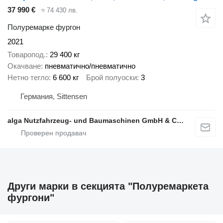
37 990 €
≈ 74 430 лв.
Полуремарке фургон
2021
Товаропод.
29 400 кг
Окачване
пневматично/пневматично
Нетно тегло
6 600 кг
Брой полуоски
3
Германия, Sittensen
alga Nutzfahrzeug- und Baumaschinen GmbH & Co. KG
Други марки в секцията "Полуремаркета
фургони"