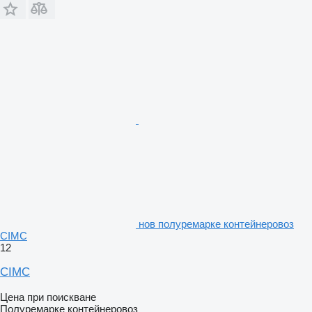
нов полуремарке контейнеровоз
CIMC
12
CIMC
Цена при поискване
Полуремарке контейнеровоз