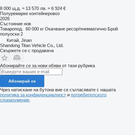
8 000 щ.д.
≈ 13 570 лв.
≈ 6 924 €
Полуремарке контейнеровоз
2026
Състояние
нов
Товаропод.
60 000 кг
Окачване
ресор/пневматично
Брой
полуоски
2
Китай, Jinan
Shandong Titan Vehicle Co., Ltd.
Свържете се с продавача
Абонирайте се за нови обяви от тази рубрика
Абонирай се
Чрез натискане на бутона вие се съгласявате с нашата
политика за конфиденциалност
и
потребителското
споразумение
.