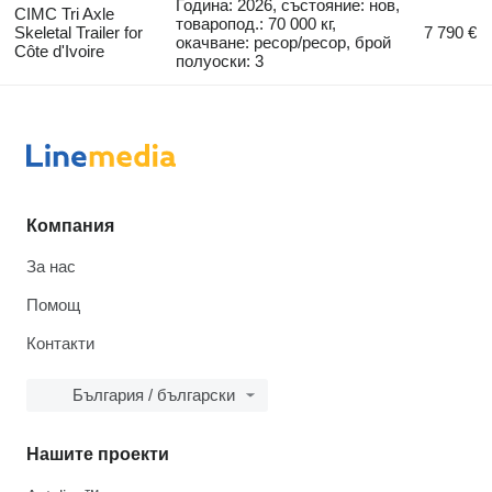
Година: 2026, състояние: нов,
CIMC Tri Axle
товаропод.: 70 000 кг,
Skeletal Trailer for
7 790 €
окачване: ресор/ресор, брой
Côte d'Ivoire
полуоски: 3
Компания
За нас
Помощ
Контакти
България / български
Нашите проекти