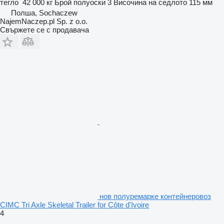
тегло
42 000 кг
Брой полуоски
3
Височина на седлото
115 мм
Полша, Sochaczew
NajemNaczep.pl Sp. z o.o.
Свържете се с продавача
нов полуремарке контейнеровоз
CIMC Tri Axle Skeletal Trailer for Côte d'Ivoire
4