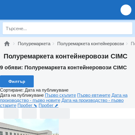
Полуремаркета
Полуремаркета контейнеровози
П
Полуремаркета контейнеровози CIMC
9 обяви:
Полуремаркета контейнеровози CIMC
Филтър
Сортиране
:
Дата на публикуване
Дата на публикуване
Първо скъпите
Първо евтините
Дата на
производство - първо новите
Дата на производство - първо
старите
Пробег ⬊
Пробег ⬈