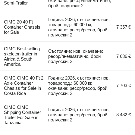
окачване: ресор/пневматично,
Semi-Trailer
брой полуоски: 2
Година: 2026, състояние: нов,
CIMC 20 40 Ft
товаропод.: 60 000 кг,
Container Chassis
7 357 €
окачване: ресор/ресор, брой
for Sale
полуоски: 2
CIMC Best-selling
Състояние: нов, окачване:
skeleton trailer in
ресор/пневматично, брой
7 686 €
Africa & South
полуоски: 2
America
CIMC CIMC 40 Ft 2
Година: 2026, състояние: нов,
Axle Container
товаропод.: 60 000 кг,
7 703 €
Chasiss for Sale in
окачване: ресор/ресор, брой
Costa Rica
полуоски: 2
CIMC CIMC
Година: 2026, състояние: нов,
Shipping Container
окачване: ресор/ресор, брой
8 482 €
Trailer For Sale in
полуоски: 2
Tanzania