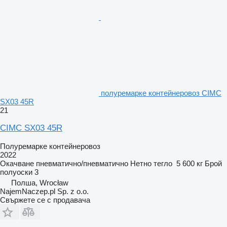
полуремарке контейнеровоз CIMC
SX03 45R
21
CIMC SX03 45R
Полуремарке контейнеровоз
2022
Окачване
пневматично/пневматично
Нетно тегло
5 600 кг
Брой
полуоски
3
Полша, Wrocław
NajemNaczep.pl Sp. z o.o.
Свържете се с продавача