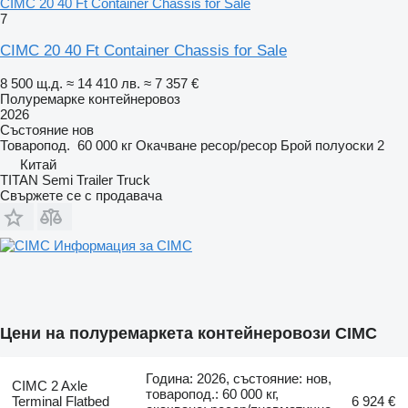
CIMC 20 40 Ft Container Chassis for Sale
7
CIMC 20 40 Ft Container Chassis for Sale
8 500 щ.д.
≈ 14 410 лв.
≈ 7 357 €
Полуремарке контейнеровоз
2026
Състояние
нов
Товаропод.
60 000 кг
Окачване
ресор/ресор
Брой полуоски
2
Китай
TITAN Semi Trailer Truck
Свържете се с продавача
Информация за CIMC
Цени на полуремаркета контейнеровози CIMC
Година: 2026, състояние: нов,
CIMC 2 Axle
товаропод.: 60 000 кг,
Terminal Flatbed
6 924 €