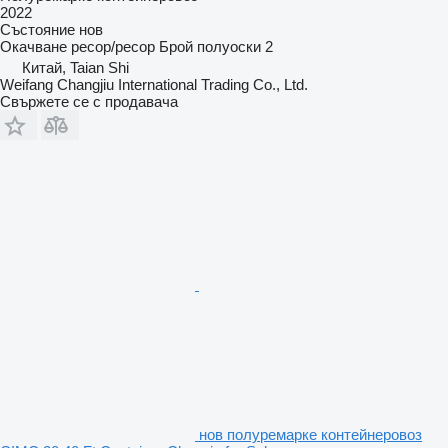
2022
Състояние
нов
Окачване
ресор/ресор
Брой полуоски
2
Китай, Taian Shi
Weifang Changjiu International Trading Co., Ltd.
Свържете се с продавача
нов полуремарке контейнеровоз