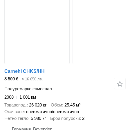
Carnehl CHKS/HH
8 500 €
≈ 16 650 лв.
Полуремарке самосвал
2008
1 001 км
Товаропод.
26 020 кг
Обем
25,45 м³
Окачване
пневматично/пневматично
Нетно тегло
5 980 кг
Брой полуоски
2
Германия, Bovenden