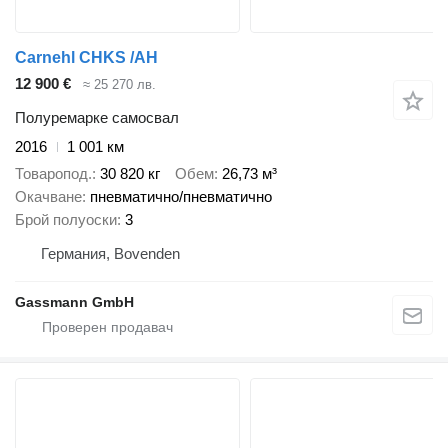
Carnehl CHKS /AH
12 900 €
≈ 25 270 лв.
Полуремарке самосвал
2016
1 001 км
Товаропод.
30 820 кг
Обем
26,73 м³
Окачване
пневматично/пневматично
Брой полуоски
3
Германия, Bovenden
Gassmann GmbH