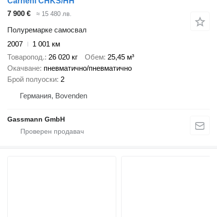
Carnehl CHKS/HH
7 900 €
≈ 15 480 лв.
Полуремарке самосвал
2007
1 001 км
Товаропод.
26 020 кг
Обем
25,45 м³
Окачване
пневматично/пневматично
Брой полуоски
2
Германия, Bovenden
Gassmann GmbH