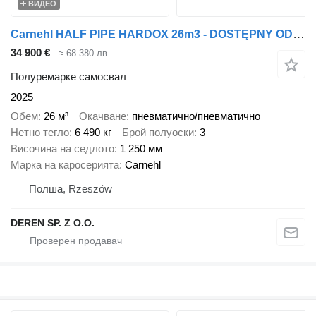
ВИДЕО
Carnehl HALF PIPE HARDOX 26m3 - DOSTĘPNY OD RĘKI
34 900 €
≈ 68 380 лв.
Полуремарке самосвал
2025
Обем
26 м³
Окачване
пневматично/пневматично
Нетно тегло
6 490 кг
Брой полуоски
3
Височина на седлото
1 250 мм
Марка на каросерията
Carnehl
Полша, Rzeszów
DEREN SP. Z O.O.