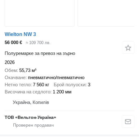
Wielton NW 3
56 000 €
≈ 109 700 лв.
Полуремарке за превоз на зърно
2026
Обем
55,73 м³
Окачване
пневматично/пневматично
Нетно тегло
7 560 кг
Брой полуоски
3
Височина на седлото
1 200 мм
Украйна, Копилів
ТОВ «Вельтон-Україна»