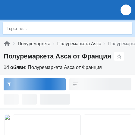
Полуремаркета
Полуремаркета Asca
Полуремарке
Полуремаркета Asca от Франция
14 обяви:
Полуремаркета Asca от Франция