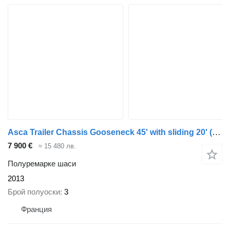
Asca Trailer Chassis Gooseneck 45' with sliding 20'
(664714)
7 900 €
≈ 15 480 лв.
Полуремарке шаси
2013
Брой полуоски
3
Франция