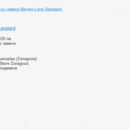
tandard
320 лв.
с завеси
ueruelas (Zaragoza)
r Store Zaragoza
продавача