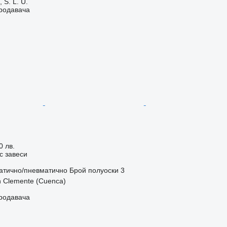
S. L. U.
продавача
0 лв.
с завеси
атично/пневматично
Брой полуоски
3
 Clemente (Cuenca)
продавача