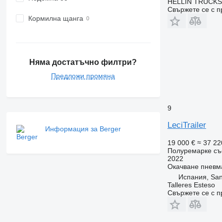
HELLÍN TRUCKS, 
Свържете се с 
Кормилна щанга
Няма достатъчно филтри?
Предложи промяна
9
LeciTrailer
Информация за Berger
19 000 €
≈ 37 22
Полуремарке съ
2022
Окачване
пневм
Испания, San
Talleres Esteso
Свържете се с 