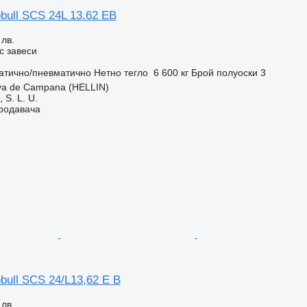
bull SCS 24L 13.62 EB
 лв.
с завеси
атично/пневматично
Нетно тегло
6 600 кг
Брой полуоски
3
va de Campana (HELLIN)
S. L. U.
продавача
bull SCS 24/L13,62 E B
 лв.