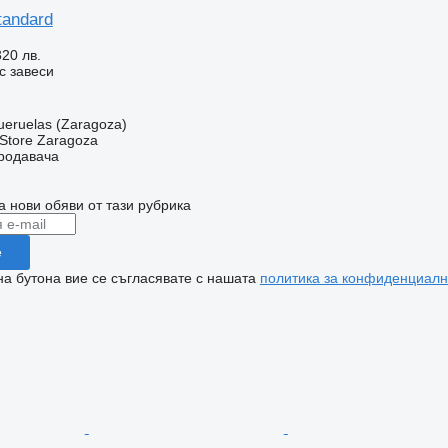
tandard
320 лв.
с завеси
ueruelas (Zaragoza)
r Store Zaragoza
продавача
а нови обяви от тази рубрика
е
на бутона вие се съгласявате с нашата
политика за конфиденциалн