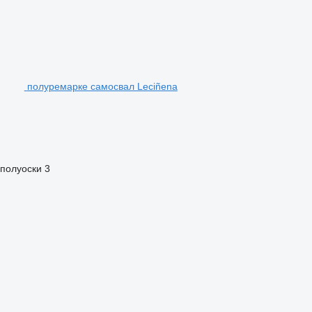
полуремарке самосвал Leciñena
 полуоски
3