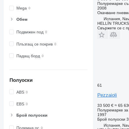
Полуремарке съ
2008
Mega
Окачване
пневм
Испания, Na
Обем
HELLÍN TRUCKS, 
Свържете се с 
Подвижен под
Плъзгащ се покрив
Падащ борд
Полуоски
61
ABS
Pezzaioli
EBS
33 500 €
≈ 65 63
Полуремарке за 
1997
Брой полуоски
Брой полуоски
3
Испания, Na
Подемна ос