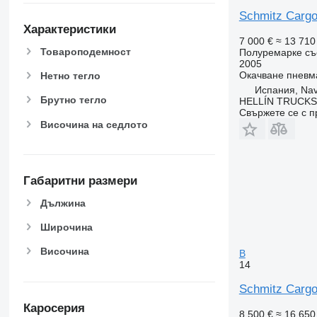
Schmitz Cargo
Характеристики
7 000 €
≈ 13 710
Товароподемност
Полуремарке съ
2005
Окачване
пневм
Нетно тегло
Испания, Na
Брутно тегло
HELLÍN TRUCKS, 
Свържете се с 
Височина на седлото
Габаритни размери
Дължина
Широчина
Височина
B
14
Schmitz Cargo
Каросерия
8 500 €
≈ 16 650