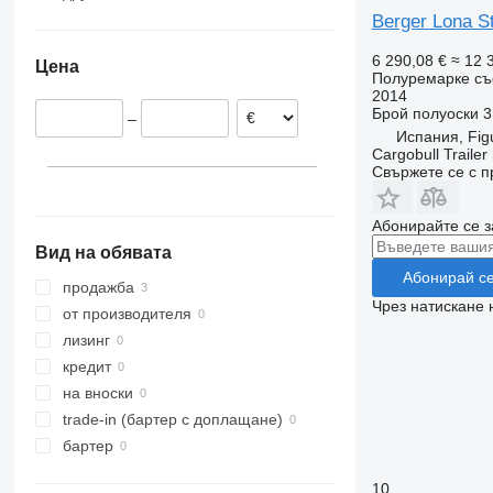
Словакия
Украйна
Berger Lona S
Чехия
6 290,08 €
≈ 12 
Цена
Полша
Полуремарке съ
2014
Испания
Брой полуоски
3
–
Zaragoza
Унгария
Испания, Fig
Румъния
Cargobull Traile
Свържете се с 
Естония
покажи всички
Абонирайте се з
Вид на обявата
Абонирай с
продажба
Чрез натискане 
от производителя
лизинг
кредит
на вноски
trade-in (бартер с доплащане)
бартер
10