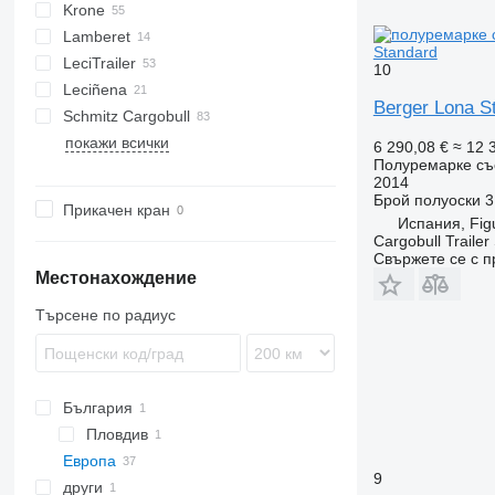
Krone
SGB
K-series
CF
Lamberet
Mega Liner
LB
S 24
Standard
LeciTrailer
Profi Liner
XS
SR2
10
Leciñena
SD
LTP
Berger Lona S
Schmitz Cargobull
SDP
SR
MHKS
MTS
TRS
SPL
MCO
Kaiser
покажи всички
SDR
SVF
OVB
MEGA
HKS
S-series
GL
TO
6 290,08 €
≈ 12 
Полуремарке съ
TKS
S-series
2014
SCB
Брой полуоски
3
Прикачен кран
SCS
Испания, Fig
Cargobull Traile
SKI
Свържете се с 
SKO
Местонахождение
Търсене по радиус
България
Пловдив
Европа
9
други
Германия