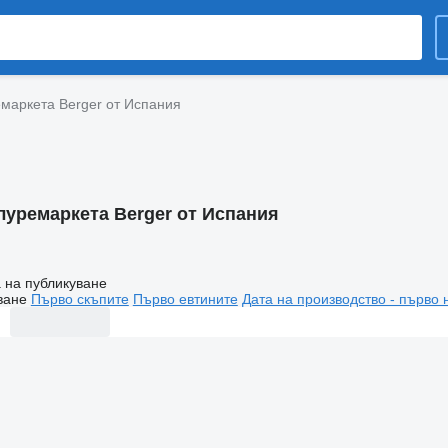
маркета Berger от Испания
луремаркета Berger от Испания
 на публикуване
ване
Първо скъпите
Първо евтините
Дата на производство - първо 