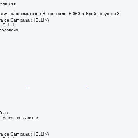
с завеси
атично/пневматично
Нетно тегло
6 660 кг
Брой полуоски
3
va de Campana (HELLIN)
S. L. U.
продавача
0 лв.
превоз на животни
va de Campana (HELLIN)