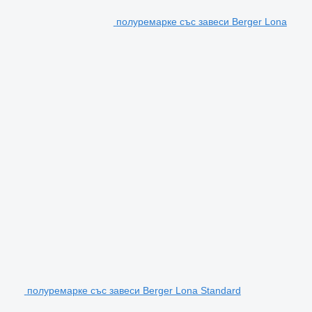
полуремарке със завеси Berger Lona
полуремарке със завеси Berger Lona Standard