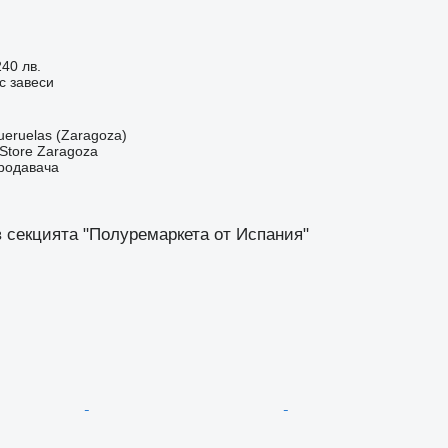
240 лв.
с завеси
ueruelas (Zaragoza)
r Store Zaragoza
продавача
в секцията "Полуремаркета от Испания"