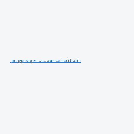
полуремарке със завеси LeciTrailer