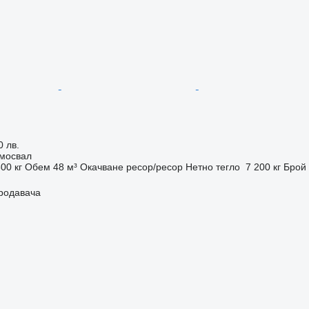
0 лв.
мосвал
00 кг
Обем
48 м³
Окачване
ресор/ресор
Нетно тегло
7 200 кг
Брой
продавача