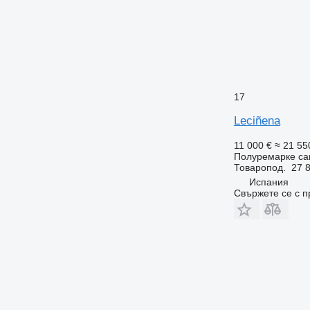
17
Leciñena
11 000 €
≈ 21 55
Полуремарке са
Товаропод.
27 8
Испания
Свържете се с 