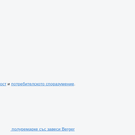
ост
и
потребителското споразумение
.
полуремарке със завеси Berger