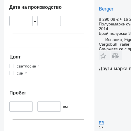
Дата на производство
Berger
8 290,08 €
≈ 16 
–
Полуремарке съ
2014
Брой полуоски
3
Испания, Fig
Cargobull Traile
Свържете се с 
Цвят
светлосин
Други марки 
син
Пробег
–
км
EB
17