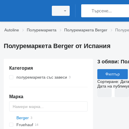
Autoline
Полуремаркета
Полуремаркета Berger
Полуре
Полуремаркета Berger от Испания
3 обяви:
По
Категория
Филтър
полуремаркета със завеси
Сортиране
:
Дата
Дата на публику
Марка
Berger
Bulkliner
Fruehauf
6 series
CSD
MAX
SDS