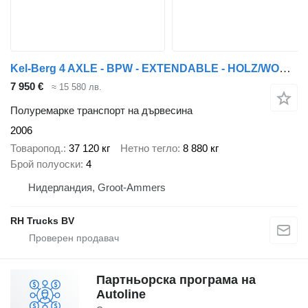
Kel-Berg 4 AXLE - BPW - EXTENDABLE - HOLZ/WOOD/HOUT
7 950 €
≈ 15 580 лв.
Полуремарке транспорт на дървесина
2006
Товаропод.
37 120 кг
Нетно тегло
8 880 кг
Брой полуоски
4
Нидерландия, Groot-Ammers
RH Trucks BV
Партньорска програма на
Autoline