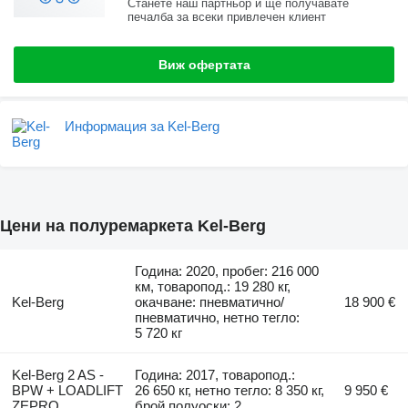
Станете наш партньор и ще получавате
печалба за всеки привлечен клиент
Виж офертата
Информация за Kel-Berg
Цени на полуремаркета Kel-Berg
Година: 2020, пробег: 216 000
км, товаропод.: 19 280 кг,
Kel-Berg
окачване: пневматично/
18 900 €
пневматично, нетно тегло:
5 720 кг
Kel-Berg 2 AS -
Година: 2017, товаропод.:
BPW + LOADLIFT
26 650 кг, нетно тегло: 8 350 кг,
9 950 €
ZEPRO
брой полуоски: 2