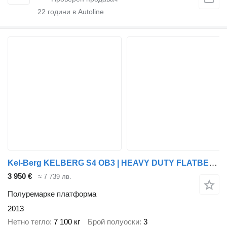
22
години в Autoline
Kel-Berg KELBERG S4 OB3 | HEAVY DUTY FLATBED | BPW DRUM
3 950 €
≈ 7 739 лв.
Полуремарке платформа
2013
Нетно тегло
7 100 кг
Брой полуоски
3