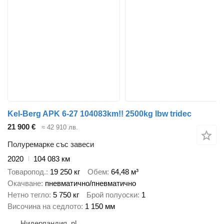
Kel-Berg APK 6-27 104083km!! 2500kg lbw tridec
21 900 €
≈ 42 910 лв.
Полуремарке със завеси
2020
104 083 км
Товаропод.
19 250 кг
Обем
64,48 м³
Окачване
пневматично/пневматично
Нетно тегло
5 750 кг
Брой полуоски
1
Височина на седлото
1 150 мм
Нидерландия, nl