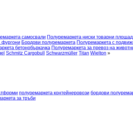
емаркета самосвали
Полуремаркета ниски товарни площад
 фургони
Бордови полуремаркета
Полуремаркета с подвиж
ркета бетонобъркачка
Полуремаркета за превоз на животн
el
Schmitz Cargobull
Schwarzmüller
Titan
Wielton
»
атформи
полуремаркета контейнеровози
бордови полурема
аркета за тръби