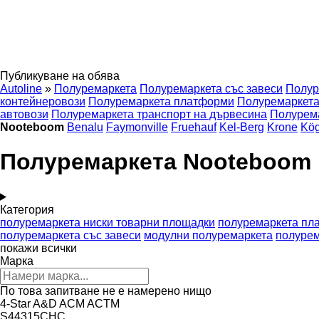
Публикуване на обява
Autoline
»
Полуремаркета
Полуремаркета със завеси
Полур
контейнеровози
Полуремаркета платформи
Полуремаркета
автовози
Полуремаркета транспорт на дървесина
Полурема
Nooteboom
Benalu
Faymonville
Fruehauf
Kel-Berg
Krone
Kög
Полуремаркета Nooteboom
Категория
полуремаркета ниски товарни площадки
полуремаркета пл
полуремаркета със завеси
модулни полуремаркета
полурем
покажи всички
Марка
По това запитване не е намерено нищо
4-Star
A&D
ACM
ACTM
S44315CHC