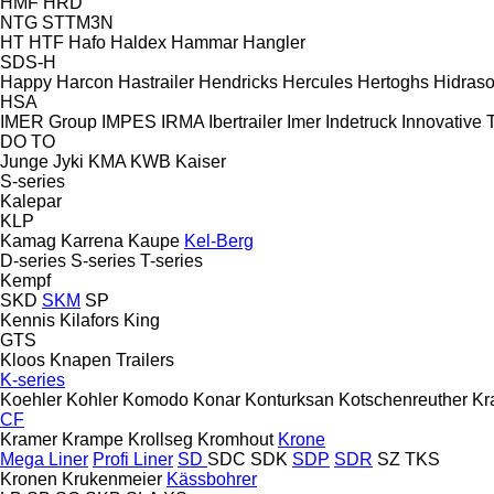
HMF
HRD
NTG
STTM3N
HT
HTF
Hafo
Haldex
Hammar
Hangler
SDS-H
Happy
Harcon
Hastrailer
Hendricks
Hercules
Hertoghs
Hidraso
HSA
IMER Group
IMPES
IRMA
Ibertrailer
Imer
Indetruck
Innovative T
DO
TO
Junge
Jyki
KMA
KWB
Kaiser
S-series
Kalepar
KLP
Kamag
Karrena
Kaupe
Kel-Berg
D-series
S-series
T-series
Kempf
SKD
SKM
SP
Kennis
Kilafors
King
GTS
Kloos
Knapen Trailers
K-series
Koehler
Kohler
Komodo
Konar
Konturksan
Kotschenreuther
Kr
CF
Kramer
Krampe
Krollseg
Kromhout
Krone
Mega Liner
Profi Liner
SD
SDC
SDK
SDP
SDR
SZ
TKS
Kronen
Krukenmeier
Kässbohrer