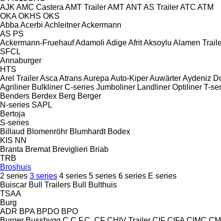
AJK
AMC Castera
AMT Trailer
AMT
ANT
AS Trailer
ATC
ATM
OKA
OKHS
OKS
Abba
Acerbi
Achleitner
Ackermann
AS
PS
Ackermann-Fruehauf
Adamoli
Adige
Afrit
Aksoylu
Alamen Traile
SFCL
Annaburger
HTS
Arel Trailer
Asca
Atrans
Aurepa
Auto-Kiper
Auwärter
Aydeniz D
Agriliner
Bulkliner
C-series
Jumboliner
Landliner
Optiliner
T-se
Benders
Berdex
Berg
Berger
N-series
SAPL
Bertoja
S-series
Billaud
Blomenröhr
Blumhardt
Bodex
KIS
NN
Branta
Bremat
Breviglieri
Briab
TRB
Broshuis
2 series
3 series
4 series
5 series
6 series
E series
Buiscar
Bull Trailers
Bull
Bulthuis
TSAA
Burg
ADR
BPA
BPDO
BPO
Burger
Bussbygg
C.C.F.C.
CF
CHIV Trailer
CIF
CIFA
CIMC
CM