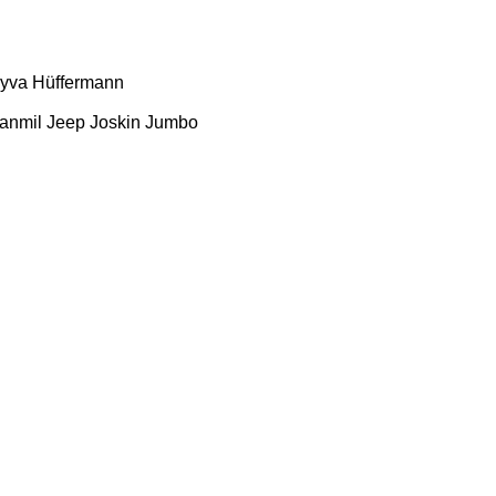
yva
Hüffermann
anmil
Jeep
Joskin
Jumbo