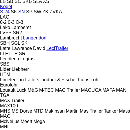
LB
SB
SC
SKB
SLA
XS
Kögel
S 24
SK
SN
SP
SW
ZK
ZVKA
LAG
0-2
0-3
O-3
Lako
Lamberet
LVFS
SR2
Lambrecht
Langendorf
SBH
SGL
SK
Latre
Lawrence David
LeciTrailer
LTF
LTP
SR
Leciñena
Legras
SBS
Lider
Liebherr
HTM
Limetec
LinTrailers
Lindner & Fischer
Lions
Lohr
Eurolohr
Louault
Lück
M&G
M-TEC
MAC Trailer
MACUGA
MAFA
MAN
TGA
MAX Trailer
MAX100
MHS
MS Dorse
MTD
Makinsan
Martin
Mas Trailer Tanker
Mass
MAC
McNeilus
Meert
Mega
MNL