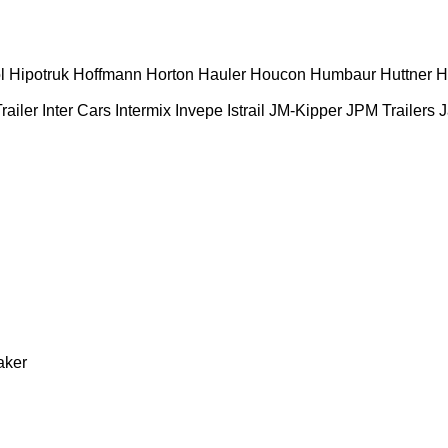
l
Hipotruk
Hoffmann
Horton Hauler
Houcon
Humbaur
Huttner
H
railer
Inter Cars
Intermix
Invepe
Istrail
JM-Kipper
JPM Trailers
J
aker