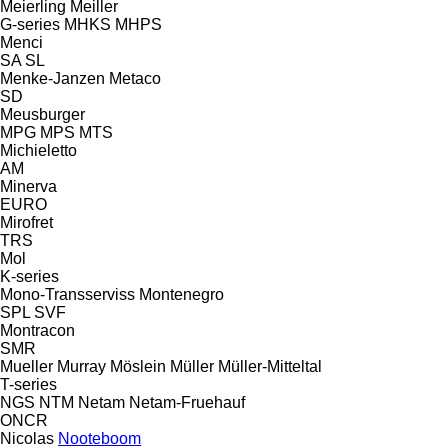
Meierling
Meiller
G-series
MHKS
MHPS
Menci
SA
SL
Menke-Janzen
Metaco
SD
Meusburger
MPG
MPS
MTS
Michieletto
AM
Minerva
EURO
Mirofret
TRS
Mol
K-series
Mono-Transserviss
Montenegro
SPL
SVF
Montracon
SMR
Mueller
Murray
Möslein
Müller
Müller-Mitteltal
T-series
NGS
NTM
Netam
Netam-Fruehauf
ONCR
Nicolas
Nooteboom