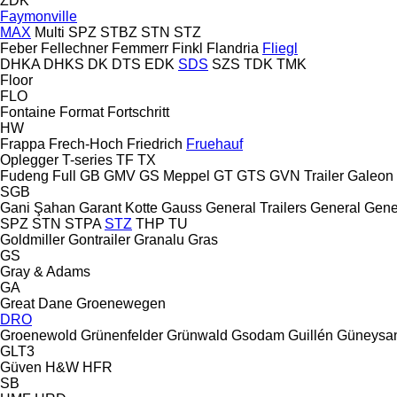
ZDK
Faymonville
MAX
Multi
SPZ
STBZ
STN
STZ
Feber
Fellechner
Femmerr
Finkl
Flandria
Fliegl
DHKA
DHKS
DK
DTS
EDK
SDS
SZS
TDK
TMK
Floor
FLO
Fontaine
Format
Fortschritt
HW
Frappa
Frech-Hoch
Friedrich
Fruehauf
Oplegger
T-series
TF
TX
Fudeng
Full
GB
GMV
GS Meppel
GT
GTS
GVN Trailer
Galeon
SGB
Gani Şahan
Garant Kotte
Gauss
General Trailers
General
Gene
SPZ
STN
STPA
STZ
THP
TU
Goldmiller
Gontrailer
Granalu
Gras
GS
Gray & Adams
GA
Great Dane
Groenewegen
DRO
Groenewold
Grünenfelder
Grünwald
Gsodam
Guillén
Güneysa
GLT3
Güven
H&W
HFR
SB