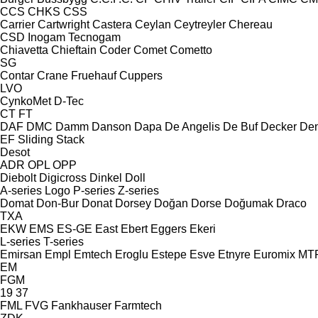
CCS
CHKS
CSS
Carrier
Cartwright
Castera
Ceylan
Ceytreyler
Chereau
CSD
Inogam
Tecnogam
Chiavetta
Chieftain
Coder
Comet
Cometto
SG
Contar
Crane Fruehauf
Cuppers
LVO
CynkoMet
D-Tec
CT
FT
DAF
DMC
Damm
Danson
Dapa
De Angelis
De Buf
Decker
Den
EF
Sliding
Stack
Desot
ADR
OPL
OPP
Diebolt
Digicross
Dinkel
Doll
A-series
Logo
P-series
Z-series
Domat
Don-Bur
Donat
Dorsey
Doğan Dorse
Doğumak
Draco
TXA
EKW
EMS
ES-GE
East
Ebert
Eggers
Ekeri
L-series
T-series
Emirsan
Empl
Emtech
Eroglu
Estepe
Esve
Etnyre
Euromix MT
EM
FGM
19
37
FML
FVG
Fankhauser
Farmtech