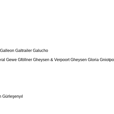
Galleon
Galtrailer
Galucho
ral
Gewe
Gföllner
Gheysen & Verpoort
Gheysen
Gloria
Gniotpo
n
Gürleşenyıl