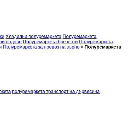
ки
Хладилни полуремаркета
Полуремаркета
ни подове
Полуремаркета брезенти
Полуремаркета
и
Полуремаркета за превоз на зърно
»
Полуремаркета
ркета
полуремаркета транспорт на дървесина