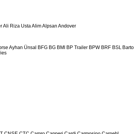
r
Ali Riza Usta
Alim
Alpsan
Andover
orse
Ayhan Ünsal
BFG
BG
BMI
BP Trailer
BPW
BRF
BSL
Bartol
ries
T
CNSE
CTC
Camro
Capperi
Cardi
Carmosino
Carnehl