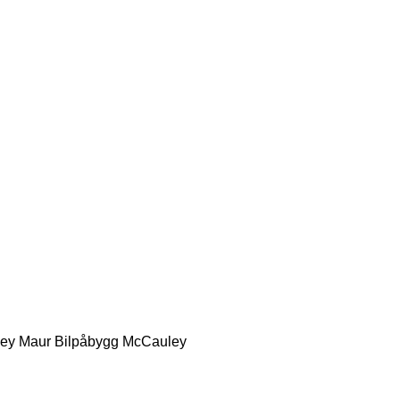
ey
Maur Bilpåbygg
McCauley