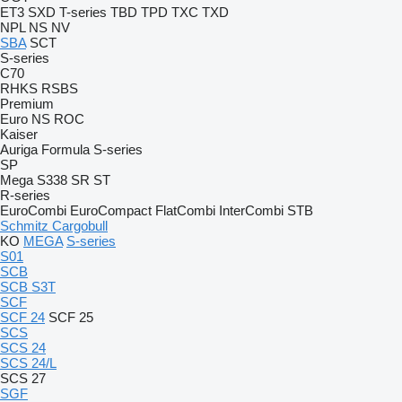
ET3
SXD
T-series
TBD
TPD
TXC
TXD
NPL
NS
NV
SBA
SCT
S-series
C70
RHKS
RSBS
Premium
Euro
NS
ROC
Kaiser
Auriga
Formula
S-series
SP
Mega
S338
SR
ST
R-series
EuroCombi
EuroCompact
FlatCombi
InterCombi
STB
Schmitz Cargobull
KO
MEGA
S-series
S01
SCB
SCB S3T
SCF
SCF 24
SCF 25
SCS
SCS 24
SCS 24/L
SCS 27
SGF