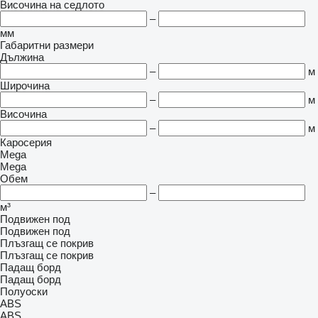
Височина на седлото
–
мм
Габаритни размери
Дължина
–
м
Широчина
–
м
Височина
–
м
Каросерия
Mega
Mega
Обем
–
м³
Подвижен под
Подвижен под
Плъзгащ се покрив
Плъзгащ се покрив
Падащ борд
Падащ борд
Полуоски
ABS
ABS