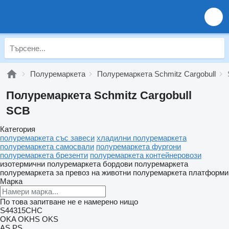
Полуремаркета
Полуремаркета Schmitz Cargobull
Полуремаркета Schmitz Cargobull
SCB
Категория
полуремаркета със завеси
хладилни полуремаркета
полуремаркета самосвали
полуремаркета фургони
полуремаркета брезенти
полуремаркета контейнеровози
изотермични полуремаркета
бордови полуремаркета
полуремаркета за превоз на животни
полуремаркета платформи
Марка
По това запитване не е намерено нищо
S44315CHC
OKA
OKHS
OKS
AS
PS