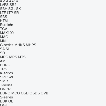
0-2
0-3
O-3
LVFS
SR2
SBH
SGL
SK
LTF
LTP
SR
SBS
HTM
Eurolohr
TGA
MAX100
MAC
MNL
G-series
MHKS
MHPS
SA
SL
SD
MPG
MPS
MTS
AM
EURO
TRS
K-series
SPL
SVF
SMR
T-series
ONCR
EURO
MCO
OSD
OSDS
OVB
S-series
EDK
OL
OGT