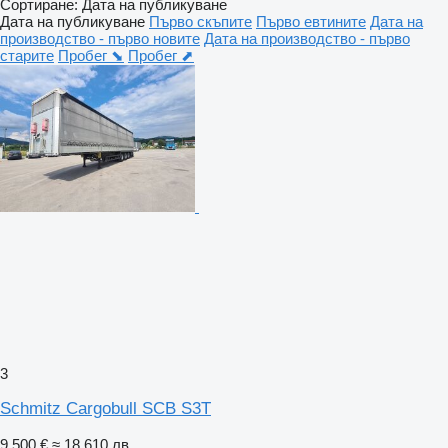
Сортиране
:
Дата на публикуване
Дата на публикуване
Първо скъпите
Първо евтините
Дата на
производство - първо новите
Дата на производство - първо
старите
Пробег ⬊
Пробег ⬈
3
Schmitz Cargobull SCB S3T
9 500 €
≈ 18 610 лв.