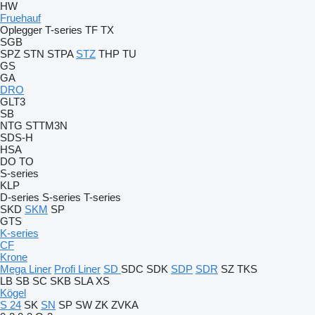
HW
Fruehauf
Oplegger
T-series
TF
TX
SGB
SPZ
STN
STPA
STZ
THP
TU
GS
GA
DRO
GLT3
SB
NTG
STTM3N
SDS-H
HSA
DO
TO
S-series
KLP
D-series
S-series
T-series
SKD
SKM
SP
GTS
K-series
CF
Krone
Mega Liner
Profi Liner
SD
SDC
SDK
SDP
SDR
SZ
TKS
LB
SB
SC
SKB
SLA
XS
Kögel
S 24
SK
SN
SP
SW
ZK
ZVKA