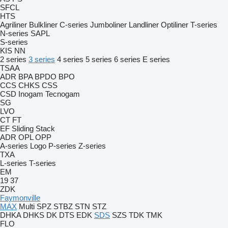
SFCL
HTS
Agriliner
Bulkliner
C-series
Jumboliner
Landliner
Optiliner
T-series
N-series
SAPL
S-series
KIS
NN
2 series
3 series
4 series
5 series
6 series
E series
TSAA
ADR
BPA
BPDO
BPO
CCS
CHKS
CSS
CSD
Inogam
Tecnogam
SG
LVO
CT
FT
EF
Sliding
Stack
ADR
OPL
OPP
A-series
Logo
P-series
Z-series
TXA
L-series
T-series
EM
19
37
ZDK
Faymonville
MAX
Multi
SPZ
STBZ
STN
STZ
DHKA
DHKS
DK
DTS
EDK
SDS
SZS
TDK
TMK
FLO