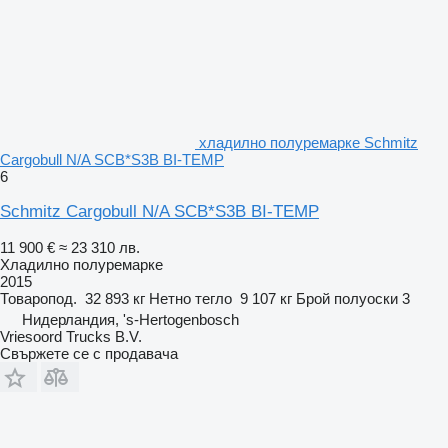
хладилно полуремарке Schmitz
Cargobull N/A SCB*S3B BI-TEMP
6
Schmitz Cargobull N/A SCB*S3B BI-TEMP
11 900 €
≈ 23 310 лв.
Хладилно полуремарке
2015
Товаропод.
32 893 кг
Нетно тегло
9 107 кг
Брой полуоски
3
Нидерландия, 's-Hertogenbosch
Vriesoord Trucks B.V.
Свържете се с продавача