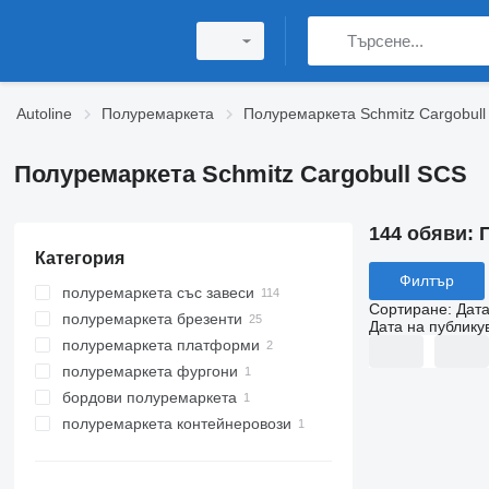
Autoline
Полуремаркета
Полуремаркета Schmitz Cargobull
Полуремаркета Schmitz Cargobull SCS
144 обяви:
Категория
Филтър
полуремаркета със завеси
Сортиране
:
Дата
полуремаркета брезенти
Дата на публику
полуремаркета платформи
полуремаркета фургони
бордови полуремаркета
полуремаркета контейнеровози