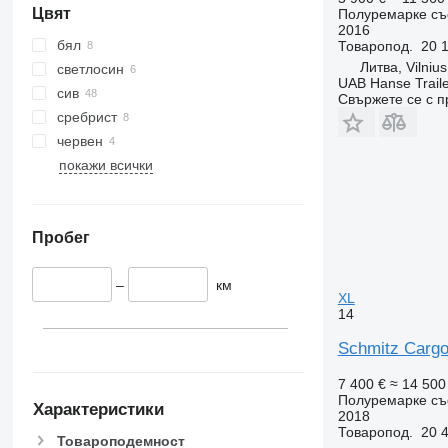
Цвят
Полуремарке съ
2016
бял
Товаропод.
20 1
Литва, Vilnius
светлосин
UAB Hanse Traile
сив
Свържете се с 
сребрист
червен
покажи всички
Пробег
–
км
XL
14
Schmitz Cargo
7 400 €
≈ 14 500
Полуремарке съ
Характеристики
2018
Товаропод.
20 4
Товароподемност