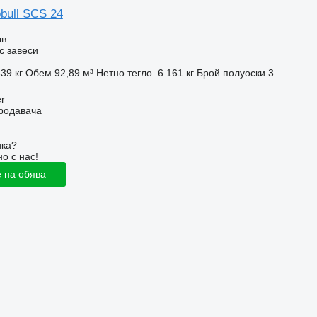
bull SCS 24
в.
с завеси
39 кг
Обем
92,89 м³
Нетно тегло
6 161 кг
Брой полуоски
3
r
продавача
ика?
о с нас!
 на обява