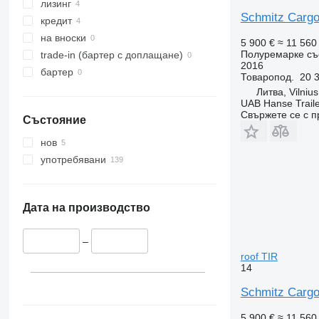
лизинг
Schmitz Cargo
кредит
на вноски
5 900 €
≈ 11 560
Полуремарке съ
trade-in (бартер с доплащане)
2016
бартер
Товаропод.
20 3
Литва, Vilnius
UAB Hanse Traile
Свържете се с 
Състояние
нов
употребявани
Дата на производство
–
roof TIR
14
Schmitz Cargo
5 900 €
≈ 11 560