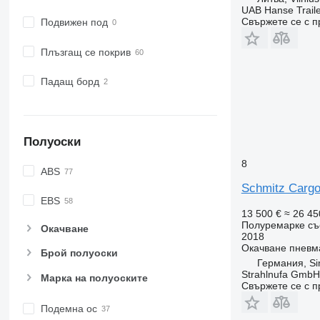
UAB Hanse Traile
Свържете се с 
Подвижен под
Плъзгащ се покрив
Падащ борд
Полуоски
8
ABS
Schmitz Cargo
EBS
13 500 €
≈ 26 45
Полуремарке съ
Окачване
2018
Окачване
пневм
Брой полуоски
Германия, Si
Strahlnufa GmbH
Марка на полуоските
Свържете се с 
Подемна ос