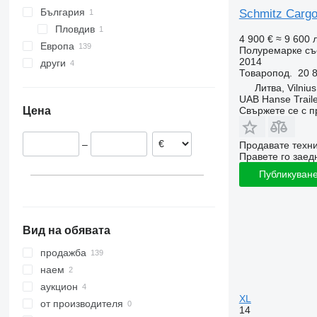
SKO 20
SPR24
SW 24
България
Schmitz Cargo
SKO 24
SPR 27
Пловдив
4 900 €
≈ 9 600 л
SKO 24/L
Европа
Полуремарке съ
2014
други
Литва
Товаропод.
20 8
Германия
Украйна
Литва, Vilnius
Чехия
UAB Hanse Traile
Свържете се с 
Цена
Латвия
Полша
–
Продавате техн
Естония
Правете го заедн
Нидерландия
Публикуване
Испания
покажи всички
Вид на обявата
продажба
наем
аукцион
XL
от производителя
14