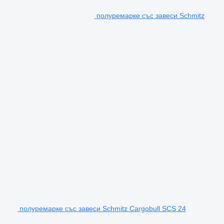
полуремарке със завеси Schmitz
полуремарке със завеси Schmitz Cargobull SCS 24