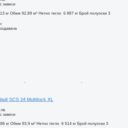
с завеси
13 кг
Обем
92,89 м³
Нетно тегло
6 887 кг
Брой полуоски
3
r
продавача
bull SCS 24 Multilock XL
 лв.
с завеси
86 кг
Обем
93,9 м³
Нетно тегло
6 514 кг
Брой полуоски
3