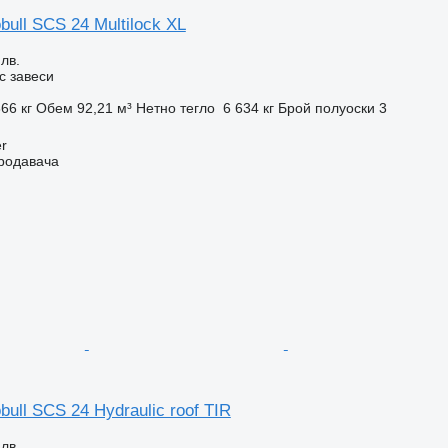
bull SCS 24 Multilock XL
 лв.
с завеси
66 кг
Обем
92,21 м³
Нетно тегло
6 634 кг
Брой полуоски
3
r
продавача
bull SCS 24 Hydraulic roof TIR
 лв.