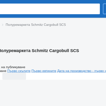
Полуремаркета Schmitz Cargobull SCS
Полуремаркета Schmitz Cargobull SCS
 на публикуване
ване
Първо скъпите
Първо евтините
Дата на производство - първо 