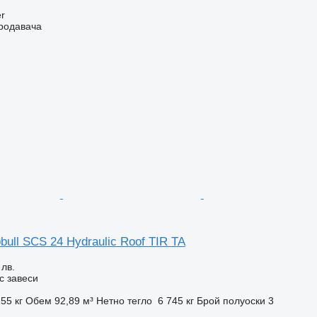
r
продавача
bull SCS 24 Hydraulic Roof TIR TA
 лв.
с завеси
55 кг
Обем
92,89 м³
Нетно тегло
6 745 кг
Брой полуоски
3