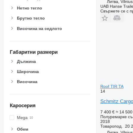
Литва, Vilnius
UAB Hanse Traile
Нетно тегло
Свържете се с 
Брутно тегло
Височина на седлото
Габаритни размери
Дължина
Широчина
Височина
Roof TIR TA
14
Schmitz Cargo
Каросерия
7 400 €
≈ 14 500
Полуремарке съ
Mega
2018
Товаропод.
20 2
Обем
Литва, Vilnius