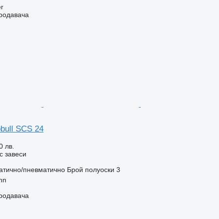
r
продавача
bull SCS 24
0 лв.
с завеси
атично/пневматично
Брой полуоски
3
nn
продавача