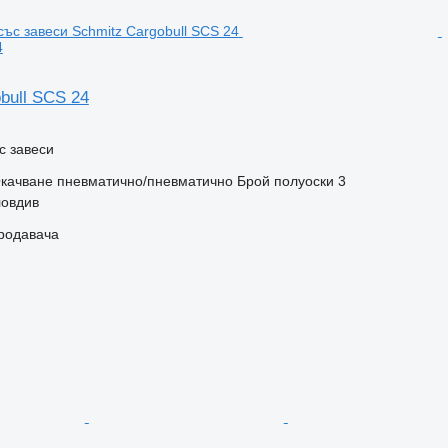
4
bull SCS 24
с завеси
качване
пневматично/пневматично
Брой полуоски
3
ловдив
продавача