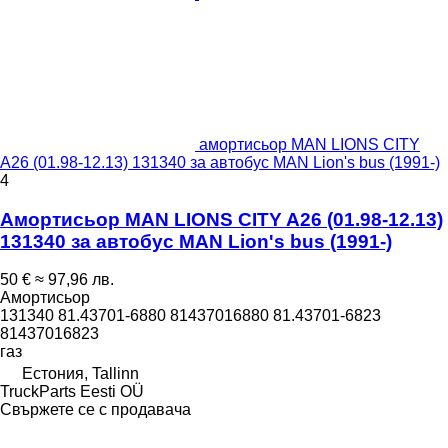
амортисьор MAN LIONS CITY
A26 (01.98-12.13) 131340 за автобус MAN Lion's bus (1991-)
4
Амортисьор MAN LIONS CITY A26 (01.98-12.13)
131340 за автобус MAN Lion's bus (1991-)
50 €
≈ 97,96 лв.
Амортисьор
131340 81.43701-6880 81437016880 81.43701-6823
81437016823
газ
Естония, Tallinn
TruckParts Eesti OÜ
Свържете се с продавача