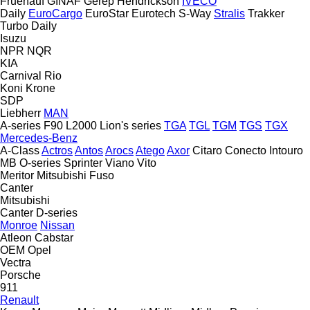
Fruehauf
GINAF
Gerep
Hendrickson
IVECO
Daily
EuroCargo
EuroStar
Eurotech
S-Way
Stralis
Trakker
Turbo Daily
Isuzu
NPR
NQR
KIA
Carnival
Rio
Koni
Krone
SDP
Liebherr
MAN
A-series
F90
L2000
Lion's series
TGA
TGL
TGM
TGS
TGX
Mercedes-Benz
A-Class
Actros
Antos
Arocs
Atego
Axor
Citaro
Conecto
Intouro
MB
O-series
Sprinter
Viano
Vito
Meritor
Mitsubishi Fuso
Canter
Mitsubishi
Canter
D-series
Monroe
Nissan
Atleon
Cabstar
OEM
Opel
Vectra
Porsche
911
Renault