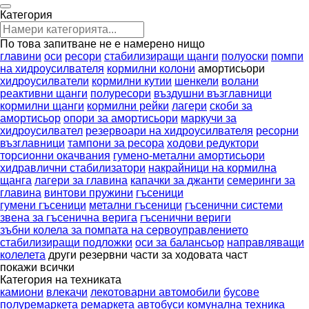
Категория
По това запитване не е намерено нищо
главини
оси
ресори
стабилизиращи щанги
полуоски
помпи
на хидроусилвателя
кормилни колони
амортисьори
хидроусилватели
кормилни кутии
шенкели
волани
реактивни щанги
полуресори
въздушни възглавници
кормилни щанги
кормилни рейки
лагери
скоби за
амортисьор
опори за амортисьори
маркучи за
хидроусилвател
резервоари на хидроусилвателя
ресорни
възглавници
тампони за ресора
ходови редуктори
торсионни окачвания
гумено-метални амортисьори
хидравлични стабилизатори
накрайници на кормилна
щанга
лагери за главина
капачки за джанти
семеринги за
главина
винтови пружини
гъсеници
гумени гъсеници
метални гъсеници
гъсенични системи
звена за гъсенична верига
гъсенични вериги
зъбни колела за помпата на сервоуправлението
стабилизиращи подложки
оси за балансьор
направляващи
колелета
други резервни части за ходовата част
покажи всички
Категория на техниката
камиони
влекачи
лекотоварни автомобили
бусове
полуремаркета
ремаркета
автобуси
комунална техника