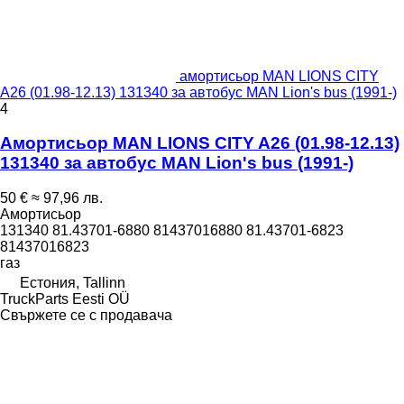
амортисьор MAN LIONS CITY
A26 (01.98-12.13) 131340 за автобус MAN Lion's bus (1991-)
4
Амортисьор MAN LIONS CITY A26 (01.98-12.13)
131340 за автобус MAN Lion's bus (1991-)
50 €
≈ 97,96 лв.
Амортисьор
131340 81.43701-6880 81437016880 81.43701-6823
81437016823
газ
Естония, Tallinn
TruckParts Eesti OÜ
Свържете се с продавача