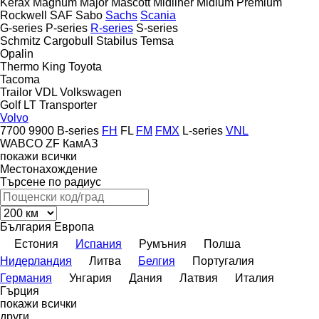
Kerax
Magnum
Major
Mascott
Midliner
Midlum
Premium
Rockwell
SAF
Sabo
Sachs
Scania
G-series
P-series
R-series
S-series
Schmitz Cargobull
Stabilus
Temsa
Opalin
Thermo King
Toyota
Tacoma
Trailor
VDL
Volkswagen
Golf
LT
Transporter
Volvo
7700
9900
B-series
FH
FL
FM
FMX
L-series
VNL
WABCO
ZF
КамАЗ
покажи всички
Местонахождение
Търсене по радиус
България
Европа
Естония
Испания
Румъния
Полша
Нидерландия
Литва
Белгия
Португалия
Германия
Унгария
Дания
Латвия
Италия
Гърция
покажи всички
други