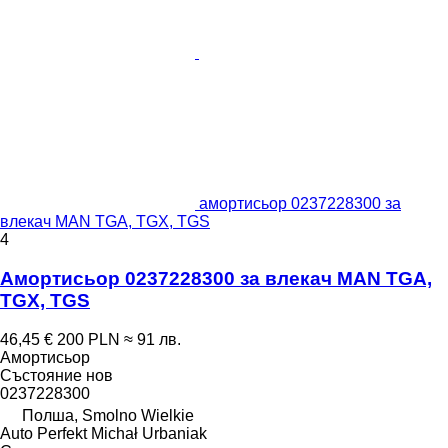
амортисьор 0237228300 за
влекач MAN TGA, TGX, TGS
4
Амортисьор 0237228300 за влекач MAN TGA,
TGX, TGS
46,45 €
200 PLN
≈ 91 лв.
Амортисьор
Състояние
нов
0237228300
Полша, Smolno Wielkie
Auto Perfekt Michał Urbaniak