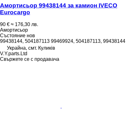
Амортисьор 99438144 за камион IVECO
Eurocargo
90 €
≈ 176,30 лв.
Амортисьор
Състояние
нов
99438144, 504187113 99469924, 504187113, 99438144
Украйна, смт. Куликів
V.Y.parts.Ltd
Свържете се с продавача