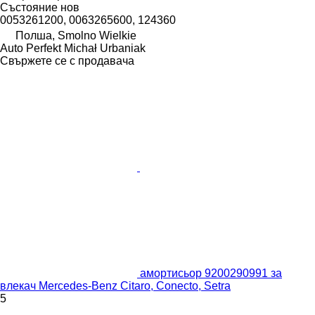
Състояние
нов
0053261200, 0063265600, 124360
Полша, Smolno Wielkie
Auto Perfekt Michał Urbaniak
Свържете се с продавача
амортисьор 9200290991 за
влекач Mercedes-Benz Citaro, Conecto, Setra
5