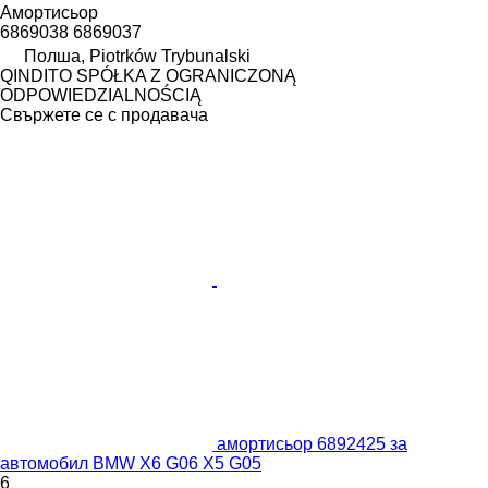
Амортисьор
6869038 6869037
Полша, Piotrków Trybunalski
QINDITO SPÓŁKA Z OGRANICZONĄ
ODPOWIEDZIALNOŚCIĄ
Свържете се с продавача
амортисьор 6892425 за
автомобил BMW X6 G06 X5 G05
6