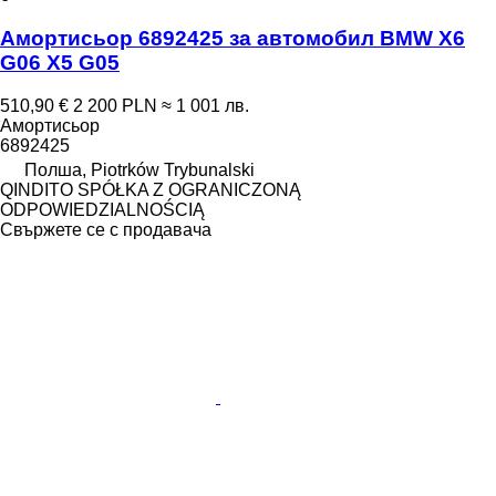
Амортисьор 6892425 за автомобил BMW X6
G06 X5 G05
510,90 €
2 200 PLN
≈ 1 001 лв.
Амортисьор
6892425
Полша, Piotrków Trybunalski
QINDITO SPÓŁKA Z OGRANICZONĄ
ODPOWIEDZIALNOŚCIĄ
Свържете се с продавача