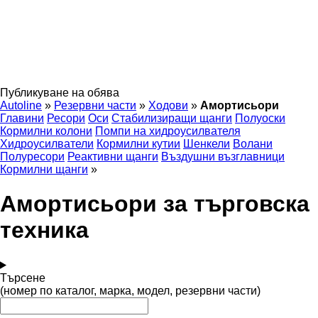
Публикуване на обява
Autoline
»
Резервни части
»
Ходови
»
Амортисьори
Главини
Ресори
Оси
Стабилизиращи щанги
Полуоски
Кормилни колони
Помпи на хидроусилвателя
Хидроусилватели
Кормилни кутии
Шенкели
Волани
Полуресори
Реактивни щанги
Въздушни възглавници
Кормилни щанги
»
Амортисьори за търговска
техника
Търсене
(номер по каталог, марка, модел, резервни части)