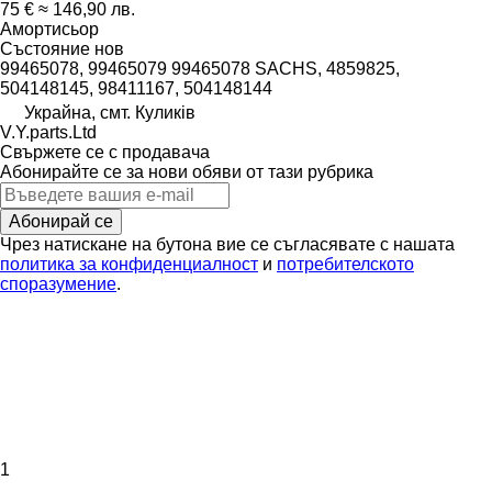
75 €
≈ 146,90 лв.
Амортисьор
Състояние
нов
99465078, 99465079 99465078 SACHS, 4859825,
504148145, 98411167, 504148144
Украйна, смт. Куликів
V.Y.parts.Ltd
Свържете се с продавача
Абонирайте се за нови обяви от тази рубрика
Абонирай се
Чрез натискане на бутона вие се съгласявате с нашата
политика за конфиденциалност
и
потребителското
споразумение
.
1