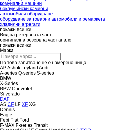
комунални машини
боклукчийски камиони
автомобили
оборудване
оборудване за товарни автомобили и ремаркета
хладилни агрегати
покажи всички
Вид на резервната част
оригинална резервна част
аналог
покажи всички
Марка
По това запитване не е намерено нищо
AP
Ashok Leyland
Audi
A-series
Q-series
S-series
BMW
X-Series
BPW
Chevrolet
Silverado
DAF
AS
CF
LF
XF
XG
Dennis
Eagle
Febi
Fiat
Ford
F-MAX
F-series
Transit