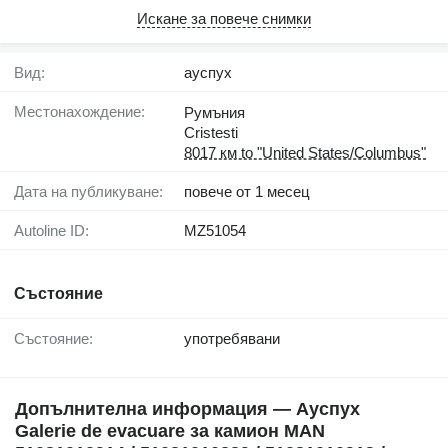
Искане за повече снимки
Вид:
ауспух
Местонахождение:
Румъния
Cristesti
8017 км to "United States/Columbus"
Дата на публикуване:
повече от 1 месец
Autoline ID:
MZ51054
Състояние
Състояние:
употребявани
Допълнителна информация — Ауспух
Galerie de evacuare за камион MAN