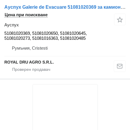
Ауспух Galerie de Evacuare 51081020369 за камион MAN
Цена при поискване
Ауспух
51081020369, 51081020650, 51081020645,
51081020273, 51081016363, 51081020485
Румъния, Cristesti
ROYAL DRU AGRO S.R.L.