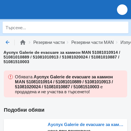
Резервни части
Резервни части MAN
Изпу
Ауспух Galerie de evacuare за камион MAN 51081010914 /
51081010889 / 51081010913 / 51081020024 / 51081010887 /
51081510003
Обявата
Ауспух Galerie de evacuare за камион
MAN 51081010914 / 51081010889 / 51081010913 /
51081020024 / 51081010887 / 51081510003
е
продадена и не участва в търсенето!
Подобни обяви
Ауспух Galerie de evacuare за камион MAN (51081020645, 51081020774, 51081020485, 51081016363, 51081016331, 51081020645, 51081020774, 51081020485, 51081016363, 51081016331, 51081020835)
цена при поискване