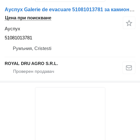
Ауспух Galerie de evacuare 51081013781 за камион MAN 5108101-3781
Цена при поискване
Ауспух
51081013781
Румъния, Cristesti
ROYAL DRU AGRO S.R.L.