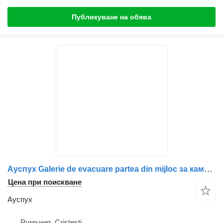
Публикуване на обява
Ауспух Galerie de evacuare partea din mijloc за камион MAN – Cod: 51081020645 / 51081020485
Цена при поискване
Ауспух
Румъния, Cristesti