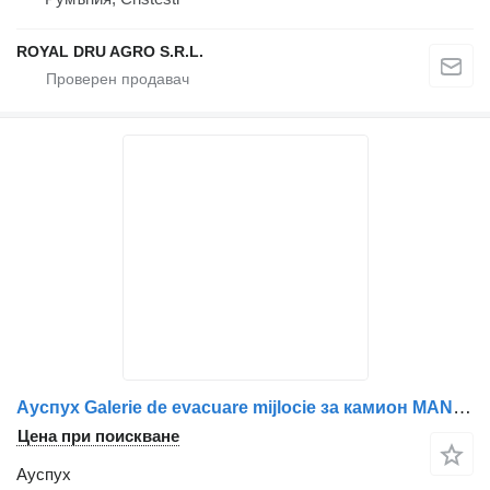
ROYAL DRU AGRO S.R.L.
Ауспух Galerie de evacuare mijlocie за камион MAN 51081010714 / 51081013622
Цена при поискване
Ауспух