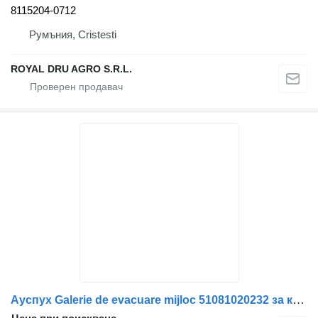
8115204-0712
Румъния, Cristesti
ROYAL DRU AGRO S.R.L.
Ауспух Galerie de evacuare mijloc 51081020232 за камион MAN 5108102-0232 12