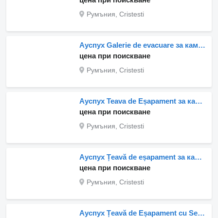
Румъния, Cristesti
Ауспух Galerie de evacuare за камион MAN 51081020341 / 5108102-0341 / 5108102-3128
цена при поискване
Румъния, Cristesti
Ауспух Teava de Eșapament за камион MAN – Curbată, Acoperită cu Material Izolant – Coduri: 51152015308, 51152015304, 51152015273
цена при поискване
Румъния, Cristesti
Ауспух Țeavă de eșapament за камион MAN 51152015308 / 51152015304 / 51152015273
цена при поискване
Румъния, Cristesti
Ауспух Țeavă de Eșapament cu Senzori pentru за камион MAN 51152015225