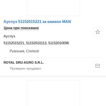
Ауспух 51152015221 за камион MAN
Цена при поискване
Ауспух
51152015221, 51152010113, 51152010096
Румъния, Cristesti
ROYAL DRU AGRO S.R.L.