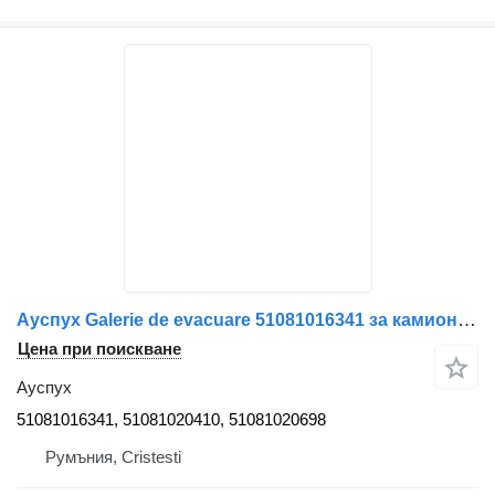
Ауспух Galerie de evacuare 51081016341 за камион MAN 51081016341 / 51081020410 / 51081020698
Цена при поискване
Ауспух
51081016341, 51081020410, 51081020698
Румъния, Cristesti