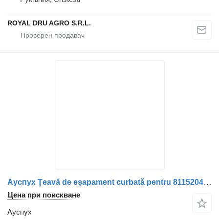
ROYAL DRU AGRO S.R.L.
Ауспух Țeavă de eșapament curbată pentru 8115204-0712 за камион MAN
Цена при поискване
Ауспух