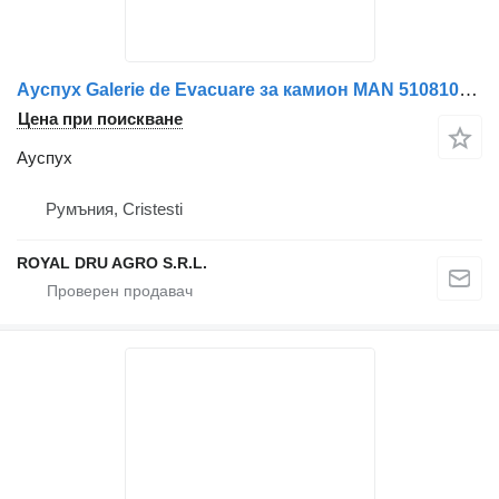
Ауспух Galerie de Evacuare за камион MAN 51081020274 / 51081020262 / 51081020273
Цена при поискване
Ауспух
Румъния, Cristesti
ROYAL DRU AGRO S.R.L.