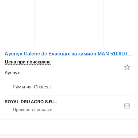
Ауспух Galerie de Evacuare за камион MAN 51081020645 / 51081020774 / 51081020485 / 51081016363 / 51081016331
Цена при поискване
Ауспух
Румъния, Cristesti
ROYAL DRU AGRO S.R.L.