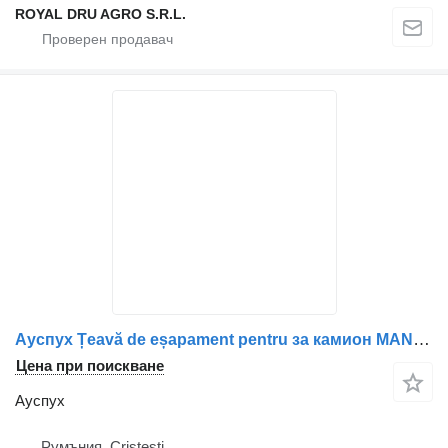
ROYAL DRU AGRO S.R.L.
Ауспух Țeavă de eșapament pentru за камион MAN 36152015152
Цена при поискване
Ауспух
Румъния, Cristesti