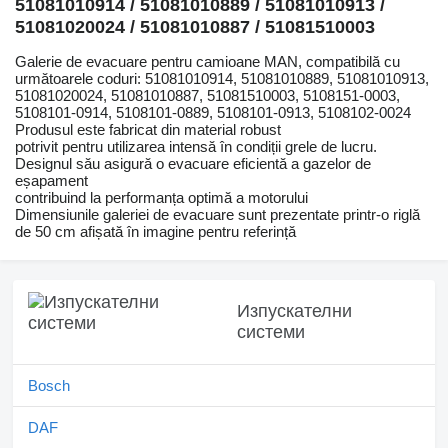
51081010914 / 51081010889 / 51081010913 /
51081020024 / 51081010887 / 51081510003
Galerie de evacuare pentru camioane MAN, compatibilă cu
următoarele coduri: 51081010914, 51081010889, 51081010913,
51081020024, 51081010887, 51081510003, 5108151-0003,
5108101-0914, 5108101-0889, 5108101-0913, 5108102-0024
Produsul este fabricat din material robust
potrivit pentru utilizarea intensă în condiții grele de lucru.
Designul său asigură o evacuare eficientă a gazelor de
eșapament
contribuind la performanța optimă a motorului
Dimensiunile galeriei de evacuare sunt prezentate printr-o riglă
de 50 cm afișată în imagine pentru referință
Изпускателни
системи
Bosch
DAF