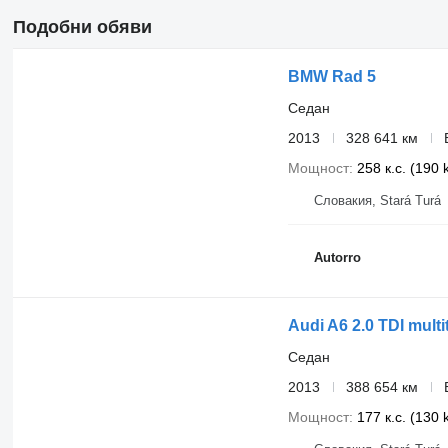
Подобни обяви
BMW Rad 5
Седан
2013
328 641 км
Мощност
258 к.с. (190
Словакия, Stará Turá
Autorro
Audi A6 2.0 TDI mul
Седан
2013
388 654 км
Мощност
177 к.с. (130