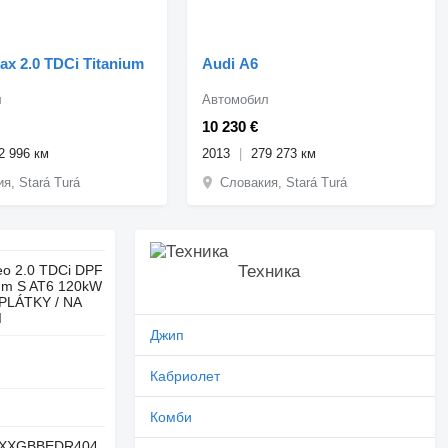
ax 2.0 TDCi Titanium
Audi A6
л
Автомобил
10 230 €
2 996 км
2013
279 273 км
я, Stará Turá
Словакия, Stará Turá
o 2.0 TDCi DPF
Техника
ium S AT6 120kW
SPLÁTKY / NA
I
Джип
Кабриолет
Комби
XXGBBEDR404