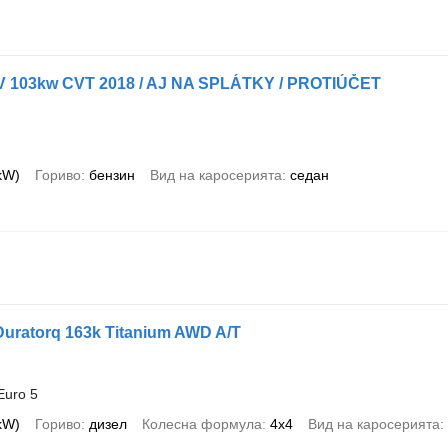
V 103kw CVT 2018 / AJ NA SPLÁTKY / PROTIÚČET
 kW)
Гориво
бензин
Вид на каросерията
седан
Duratorq 163k Titanium AWD A/T
Euro 5
 kW)
Гориво
дизел
Колесна формула
4x4
Вид на каросерията