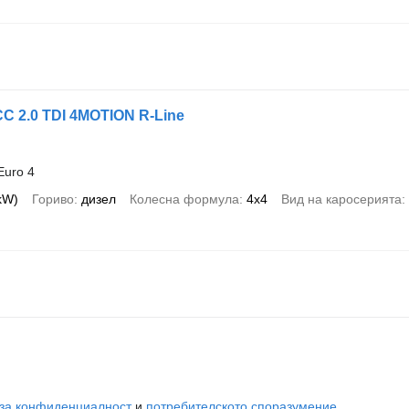
C 2.0 TDI 4MOTION R-Line
Euro 4
 kW)
Гориво
дизел
Колесна формула
4x4
Вид на каросерията
 за конфиденциалност
и
потребителското споразумение
.