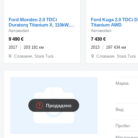
Ford Mondeo 2.0 TDCi
Ford Kuga 2.0 TDCi D
Duratorq Titanium X, 110kW,
Titanium AWD
M6 / FINANCOVANIE /
Автомобил
Автомобил
9 490 €
7 430 €
2017
203 181 км
2013
197 434 км
Словакия, Stará Turá
Словакия, Stará Turá
Марка:
Продадено
Вид:
Пробег:
Местонах