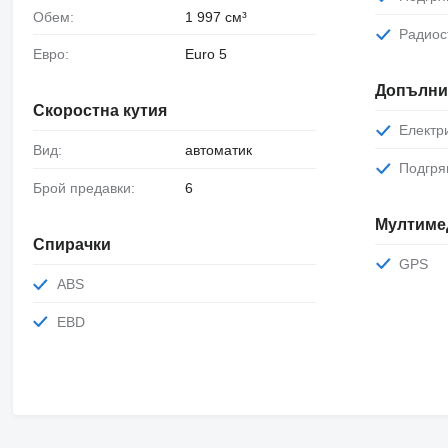
Обем:
1 997 см³
Радио
Евро:
Euro 5
Допълни
Скоростна кутия
Елект
Вид:
автоматик
Подгр
Брой предавки:
6
Мултиме
Спирачки
GPS
ABS
EBD