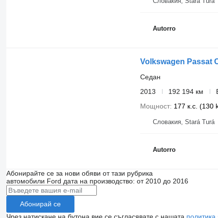
Словакия, Stará Turá
Autorro
Volkswagen Passat C
Седан
2013
192 194 км
Мощност
177 к.с. (130
Словакия, Stará Turá
Autorro
Абонирайте се за нови обяви от тази рубрика
автомобили
Ford
дата на производство: от 2010 до 2016
Абонирай се
Чрез натискане на бутона вие се съгласявате с нашата
политика