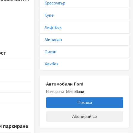
Кросоувър
Купе
Лифтбек
Миниван
Пикап
ост
Хечбек
Автомобили Ford
Намерени:
596 обяви
Покажи
Абонирай се
и паркиране