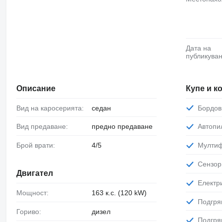
Дата на
публикуван
Описание
Купе и 
Вид на каросерията:
седан
Бордо
Вид предаване:
предно предаване
Автопи
Брой врати:
4/5
Мулти
Сензо
Двигател
Елект
Мощност:
163 к.с. (120 kW)
Подгр
Гориво:
дизел
Подгр