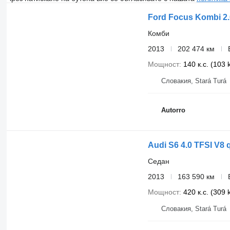
Ford Focus Kombi 2.
Комби
2013
202 474 км
Мощност
140 к.с. (103
Словакия, Stará Turá
Autorro
Audi S6 4.0 TFSI V8 
Седан
2013
163 590 км
Мощност
420 к.с. (309
Словакия, Stará Turá