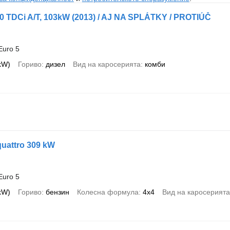
0 TDCi A/T, 103kW (2013) / AJ NA SPLÁTKY / PROTIÚČ
Euro 5
 kW)
Гориво
дизел
Вид на каросерията
комби
quattro 309 kW
Euro 5
 kW)
Гориво
бензин
Колесна формула
4x4
Вид на каросерията