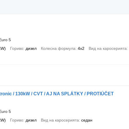
Euro 5
 kW)
Гориво
дизел
Колесна формула
4x2
Вид на каросерията
titronic / 130kW / CVT / AJ NA SPLÁTKY / PROTIÚČET
Euro 5
 kW)
Гориво
дизел
Вид на каросерията
седан