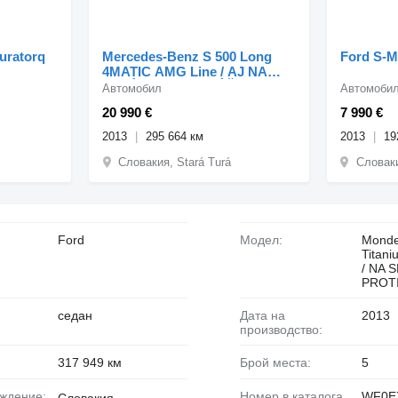
uratorq
Mercedes-Benz S 500 Long
Ford S-M
4MATIC AMG Line / AJ NA
SPLÁTKY / PROTIÚČET /
Автомобил
Автомоби
20 990 €
7 990 €
2013
295 664 км
2013
19
Словакия, Stará Turá
Словаки
Ford
Модел:
Monde
Titan
/ NA 
PROT
седан
Дата на
2013
производство:
317 949 км
Брой места:
5
ождение:
Номер в каталога
WF0E
Словакия