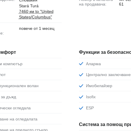
на продавача:
61
Stará Turá
7460 км to "United
States/Columbus"
повече от 1 месец
е:
комфорт
Функции за безопасн
ви компютър
Аларма
лот
Централно заключване
функционален волан
Имобилайзер
р за дъжд
Isofix
рически огледала
ESP
яване на огледалата
Система за помощ пр
яване на предното стъкло