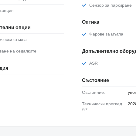
Сензор за паркиране
станция
Оптика
телни опции
Фарове за мъгла
рически стъкла
яване на седалките
Допълнително обору
ASR
дия
Състояние
Състояние:
упо
Технически преглед
202
до: