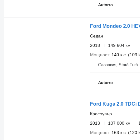
Autorro
Ford Mondeo 2.0 HE
Седан
2018
149 604 км
Мощност
140 к.с. (103
Словакия, Stará Turá
Autorro
Ford Kuga 2.0 TDCi 
Кросоувър
2013
107 000 км
Мощност
163 к.с. (120