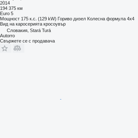
2014
194 375 км
Euro 5
Мощност
175 к.с. (129 kW)
Гориво
дизел
Колесна формула
4x4
Вид на каросерията
кросоувър
Словакия, Stará Turá
Autorro
Свържете се с продавача