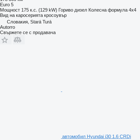
Euro 5
Мощност
175 к.с. (129 kW)
Гориво
дизел
Колесна формула
4x4
Вид на каросерията
кросоувър
Словакия, Stará Turá
Autorro
Свържете се с продавача
автомобил Hyundai i30 1.6 CRDi