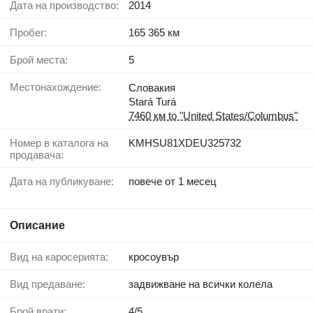
Дата на производство:
2014
Пробег:
165 365 км
Брой места:
5
Местонахождение:
Словакия
Stará Turá
7460 км to "United States/Columbus"
Номер в каталога на
KMHSU81XDEU325732
продавача:
Дата на публикуване:
повече от 1 месец
Описание
Вид на каросерията:
кросоувър
Вид предаване:
задвижване на всички колела
Брой врати:
4/5