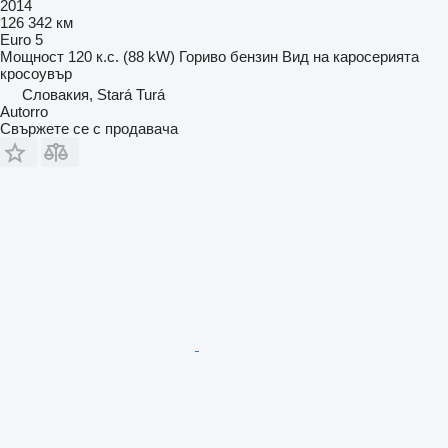
2014
126 342 км
Euro 5
Мощност
120 к.с. (88 kW)
Гориво
бензин
Вид на каросерията
кросоувър
Словакия, Stará Turá
Autorro
Свържете се с продавача