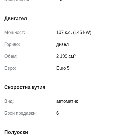
Двигател
Мощност:
197 к.с. (145 kW)
Гориво:
дизел
Обем:
2 199 см³
Евро:
Euro 5
Скоростна кутия
Вид:
автоматик
Брой предавки:
6
Полуоски