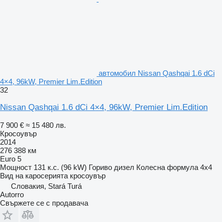
автомобил Nissan Qashqai 1.6 dCi
4×4, 96kW, Premier Lim.Edition
32
Nissan Qashqai 1.6 dCi 4×4, 96kW, Premier Lim.Edition
7 900 €
≈ 15 480 лв.
Кросоувър
2014
276 388 км
Euro 5
Мощност
131 к.с. (96 kW)
Гориво
дизел
Колесна формула
4x4
Вид на каросерията
кросоувър
Словакия, Stará Turá
Autorro
Свържете се с продавача