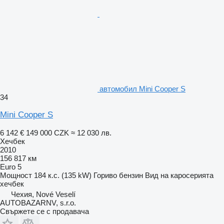
автомобил Mini Cooper S
34
Mini Cooper S
6 142 €
149 000 CZK
≈ 12 030 лв.
Хечбек
2010
156 817 км
Euro 5
Мощност
184 к.с. (135 kW)
Гориво
бензин
Вид на каросерията
хечбек
Чехия, Nové Veselí
AUTOBAZARNV, s.r.o.
Свържете се с продавача