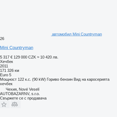
автомобил Mini Countryman
26
Mini Countryman
5 317 €
129 000 CZK
≈ 10 420 лв.
Хечбек
2011
171 326 км
Euro 5
Мощност
122 к.с. (90 kW)
Гориво
бензин
Вид на каросерията
хечбек
Чехия, Nové Veselí
AUTOBAZARNV, s.r.o.
Свържете се с продавача