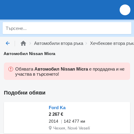
Автомобили втора ръка
Хечбекове втора рък
Автомобил Nissan Micra
Обявата
Автомобил Nissan Micra
е продадена и не
участва в търсенето!
Подобни обяви
Ford Ka
2 267 €
2014
142 477 км
Чехия, Nové Veselí