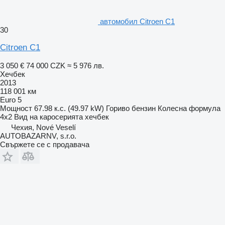
автомобил Citroen C1
30
Citroen C1
3 050 €
74 000 CZK
≈ 5 976 лв.
Хечбек
2013
118 001 км
Euro 5
Мощност
67.98 к.с. (49.97 kW)
Гориво
бензин
Колесна формула
4x2
Вид на каросерията
хечбек
Чехия, Nové Veselí
AUTOBAZARNV, s.r.o.
Свържете се с продавача