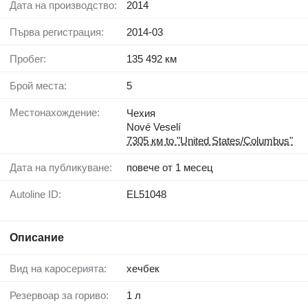
Дата на производство:
2014
Първа регистрация:
2014-03
Пробег:
135 492 км
Брой места:
5
Местонахождение:
Чехия
Nové Veselí
7305 км to "United States/Columbus"
Дата на публикуване:
повече от 1 месец
Autoline ID:
EL51048
Описание
Вид на каросерията:
хечбек
Резервоар за гориво:
1 л