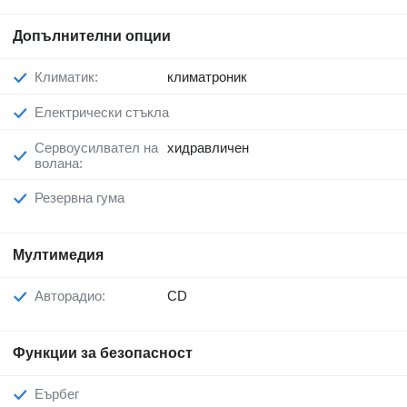
Допълнителни опции
Климатик:
климатроник
Електрически стъкла
Сервоусилвател на
хидравличен
волана:
Резервна гума
Мултимедия
Авторадио:
CD
Функции за безопасност
Еърбег