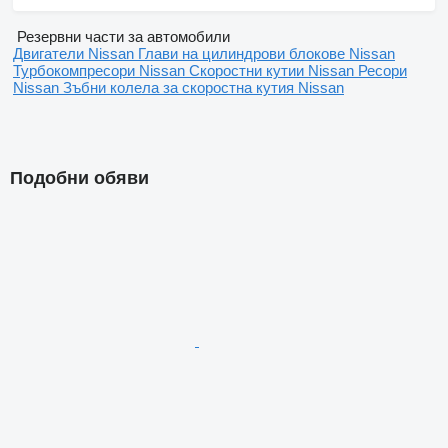
Резервни части за автомобили
Двигатели Nissan
Глави на цилиндрови блокове Nissan
Турбокомпресори Nissan
Скоростни кутии Nissan
Ресори
Nissan
Зъбни колела за скоростна кутия Nissan
Подобни обяви