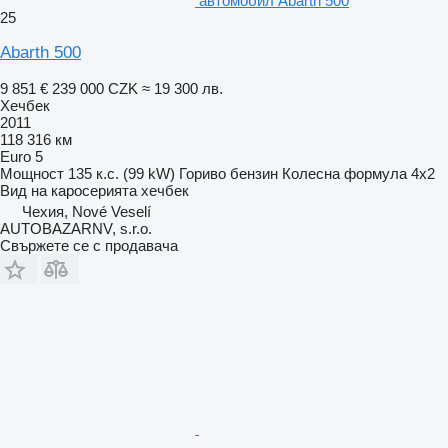
автомобил Abarth 500
25
Abarth 500
9 851 €
239 000 CZK
≈ 19 300 лв.
Хечбек
2011
118 316 км
Euro 5
Мощност
135 к.с. (99 kW)
Гориво
бензин
Колесна формула
4x2
Вид на каросерията
хечбек
Чехия, Nové Veselí
AUTOBAZARNV, s.r.o.
Свържете се с продавача