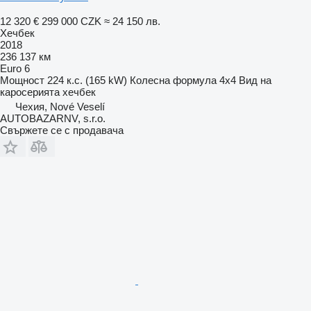
12 320 €
299 000 CZK
≈ 24 150 лв.
Хечбек
2018
236 137 км
Euro 6
Мощност
224 к.с. (165 kW)
Колесна формула
4x4
Вид на
каросерията
хечбек
Чехия, Nové Veselí
AUTOBAZARNV, s.r.o.
Свържете се с продавача