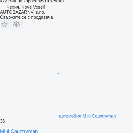
4x2
Вид на каросерията
хечбек
Чехия, Nové Veselí
AUTOBAZARNV, s.r.o.
Свържете се с продавача
автомобил Mini Countryman
36
Mini Countryman