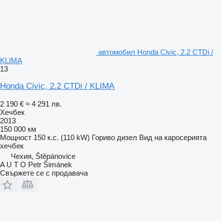
автомобил Honda Civic, 2.2 CTDi /
KLIMA
13
Honda Civic, 2.2 CTDi / KLIMA
2 190 €
≈ 4 291 лв.
Хечбек
2013
150 000 км
Мощност
150 к.с. (110 kW)
Гориво
дизел
Вид на каросерията
хечбек
Чехия, Štěpánovice
A U T O Petr Šimánek
Свържете се с продавача