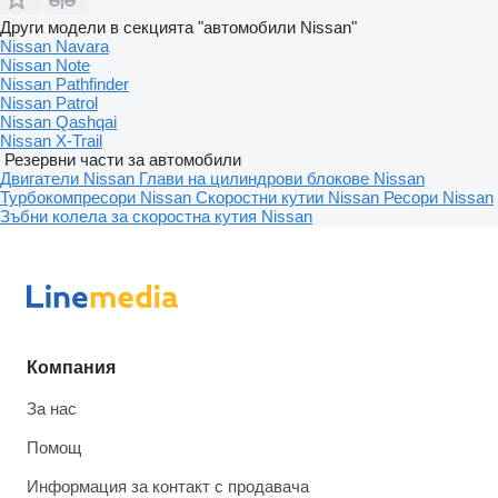
Други модели в секцията "автомобили Nissan"
Nissan Navara
Nissan Note
Nissan Pathfinder
Nissan Patrol
Nissan Qashqai
Nissan X-Trail
Резервни части за автомобили
Двигатели Nissan
Глави на цилиндрови блокове Nissan
Турбокомпресори Nissan
Скоростни кутии Nissan
Ресори Nissan
Зъбни колела за скоростна кутия Nissan
Компания
За нас
Помощ
Информация за контакт с продавача