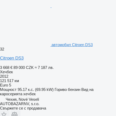
автомобил Citroen DS3
32
Citroen DS3
3 668 €
89 000 CZK
≈ 7 187 лв.
Хечбек
2012
121 517 км
Euro 5
Мощност
95.17 к.с. (69.95 kW)
Гориво
бензин
Вид на
каросерията
хечбек
Чехия, Nové Veselí
AUTOBAZARNV, s.r.o.
Свържете се с продавача