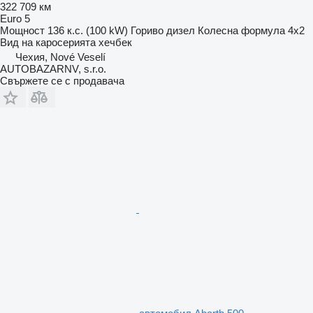
322 709 км
Euro 5
Мощност
136 к.с. (100 kW)
Гориво
дизел
Колесна формула
4x2
Вид на каросерията
хечбек
Чехия, Nové Veselí
AUTOBAZARNV, s.r.o.
Свържете се с продавача