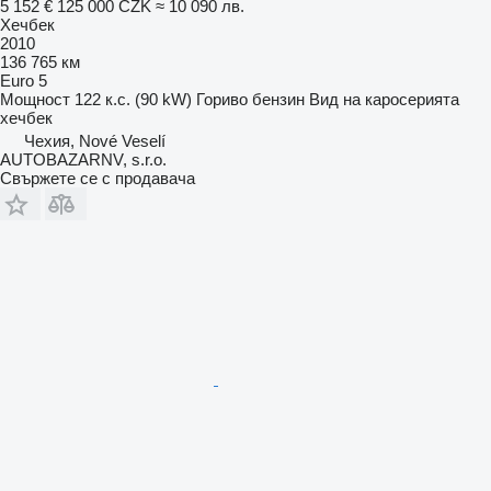
5 152 €
125 000 CZK
≈ 10 090 лв.
Хечбек
2010
136 765 км
Euro 5
Мощност
122 к.с. (90 kW)
Гориво
бензин
Вид на каросерията
хечбек
Чехия, Nové Veselí
AUTOBAZARNV, s.r.o.
Свържете се с продавача