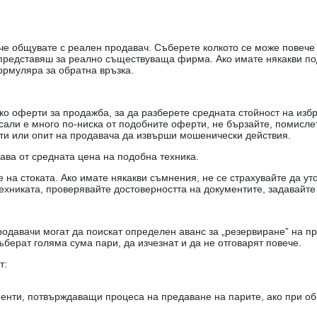
е, че общувате с реален продавач. Съберете колкото се може повеч
е представяш за реално съществуваща фирма. Ако имате някакви п
ормуляра за обратна връзка.
о оферти за продажба, за да разберете средната стойност на избр
есали е много по-ниска от подобните оферти, не бързайте, помисле
кти или опит на продавача да извърши мошенически действия.
чава от средната цена на подобна техника.
на стоката. Ако имате някакви съмнения, не се страхувайте да ут
ехниката, проверявайте достоверността на документите, задавайте
одавачи могат да поискат определен аванс за „резервиране” на пр
ъберат голяма сума пари, да изчезнат и да не отговарят повече.
т:
енти, потвърждаващи процеса на предаване на парите, ако при об