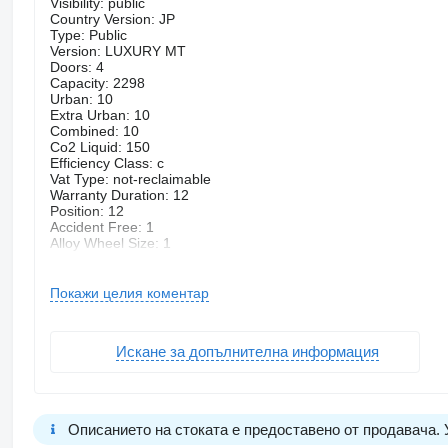
Visibility: public
Country Version: JP
Type: Public
Version: LUXURY MT
Doors: 4
Capacity: 2298
Urban: 10
Extra Urban: 10
Combined: 10
Co2 Liquid: 150
Efficiency Class: c
Vat Type: not-reclaimable
Warranty Duration: 12
Position: 12
Accident Free: 1
Alloy Wheel Size: 1
marque: RELY
carburant: D
Prix T1 (net hors douane et hors TVA pour export)
Покажи целия коментар
Transport à travers le monde sur demande (VIP
RoRo
Container
Искане за допълнителна информация
Assurance)
Price T1 (Net W/O Taxes and custom duties for export)
World Wide expedition (VIP
RoRo
Container
Описанието на стоката е предоставено от продавача.
insurance)