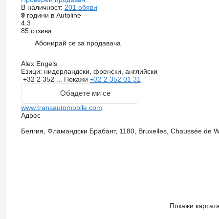
В наличност:
201 обяви
9
години в Autoline
4.3
85 отзива
Абонирай се за продавача
Alex Engels
Езици:
нидерландски, френски, английски
+32 2 352 ...
Покажи
+32 2 352 01 31
Обадете ми се
www.transautomobile.com
Адрес
Белгия, Фламандски Брабант, 1180, Bruxelles, Chaussée de W
Покажи картат