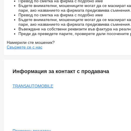
500 Electrically folding exterior mirrors
Превод по сметка на фирма с подобно име
360 Camera
Бъдете внимателни, мошениците могат да се маскират ка
Driver's electric seat
пари, ако названието на фирмата предизвиква съмнения.
6 speakers
Превод по сметка на фирма с подобно име
18' ALLOY WHEELS
Бъдете внимателни, мошениците могат да се маскират ка
bedliner protection spray
пари, ако названието на фирмата предизвиква съмнения.
Garantie constructeur valable 12 mois
Въвеждане на собствени реквизити във фактура на реал
Manufacturer warranty valid 12 month
Преди да преведете парите, проверете дали посочените 
More info on / Plus de renseignements sur
Намерили сте мошеник?
FR :
покажи информацията за контакти
Свържете се с нас
EN :
покажи информацията за контакти
покажи информацията за контакти
покажи информацията за контакти
Facebook : facebook.com/Transautomobile
Instagram : instagram.com/transautomobile
Информация за контакт с продавача
Twitter : twitter.com/Transautomobile
TRANSAUTOMOBILE
Проверен продавач