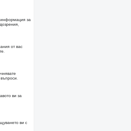
е информация за
одозрения,
ания от вас
те.
очнявате
 въпроси.
авото ви за
щуването ви с