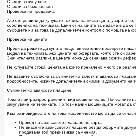
Principaux équipements
Съвети за купуване
retroviseurs reglage electrique
Съвети за безопасност
Vehicle Stability Control (VSC)
Проверка на продавача
Contrôle électronique de traction (ETC)
Ако сте решили да купувате техника на ниска цена, уверете с
Assistance au démarrage en côte (HSA)
собственика на техниката. Един от начините за измама е да с
Freins a main electrique
съобщете ни за това за допълнителен контрол с помощта на ф
direction assistée hydraulique
Écran tactile de 12,3 pouces
Проверка на цената
Android Auto & Apple CarPlay+
Marche pieds latéraux
Преди да решите да купите нещо, внимателно проверете няколк
500 Rétroviseurs extérieurs rabattables électriquement
модел на техниката. Ако цената на офертата, която сте си хар
Sieges en cuir ventilés
Значителната разлика в цената може да означава скрити дефе
Caméra 360
Sièges conducteur électrique
Не купувайте стоки, цената на които прекалено много се разли
6 Haut-parleurs
JANTES ALU 18'
Не давайте съгласие за съмнителни залози и авансово плащане 
bedliner protection spray
подробностите, искайте допълнителни снимки и документи на т
Filtre à pollen
Main standard equipment
Съмнително авансово плащане
electric adjustment mirrors
Vehicle Stability Control (VSC)
Това е най-разпространеният вид мошеничество. Нечестните пр
Electronic Traction Control (ETC)
закупуване на техниката. По този начин мошениците могат да с
Hill assist
Electric parking brake
Към разновидностите на това мошеничество могат да се отнася
hydraulic power steering
12.3-inch touch display
Превод на авансовото плащане по карта
Android Auto & Apple CarPlay+
Не внасяйте авансовото плащане без да оформите докум
Sidesteps
продавача той предизвиква съмнения.