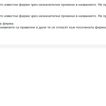
то известни фирми чрез незначителни промени в названието. Не 
то известни фирми чрез незначителни промени в названието. Не 
на фирма
реквизити са правилни и дали те се отнасят към посочената фирма