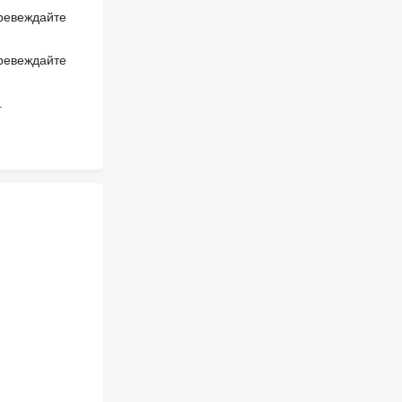
превеждайте
превеждайте
.