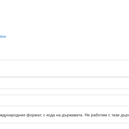
View
еждународния формат, с кода на държавата.
Не работим с тази дър