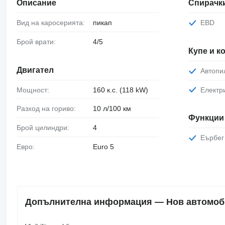
Описание
Спирачк
Вид на каросерията:
пикап
EBD
Брой врати:
4/5
Купе и 
Двигател
Автопи
Мощност:
160 к.с. (118 kW)
Елект
Разход на гориво:
10 л/100 км
Функции 
Брой цилиндри:
4
Еърбег
Евро:
Euro 5
Допълнителна информация — Нов автомоб