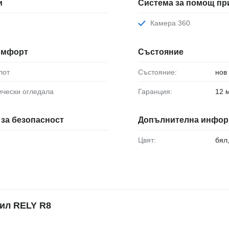
и
Система за помощ пр
Камера 360
комфорт
Състояние
лот
Състояние:
нов
рически огледала
Гаранция:
12 
за безопасност
Допълнителна инфор
Цвят:
бял
ил RELY R8