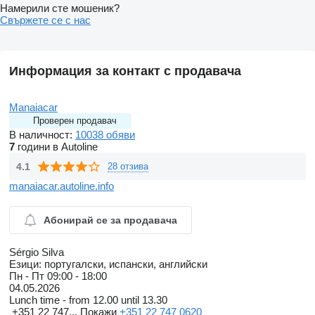
Намерили сте мошеник?
Свържете се с нас
Информация за контакт с продавача
Manaiacar
Проверен продавач
В наличност:
10038 обяви
7
години в Autoline
4.1
28 отзива
manaiacar.autoline.info
Абонирай се за продавача
Sérgio Silva
Езици:
португалски, испански, английски
Пн - Пт
09:00 - 18:00
04.05.2026
Lunch time - from 12.00 until 13.30
+351 22 747...
Покажи
+351 22 747 0620