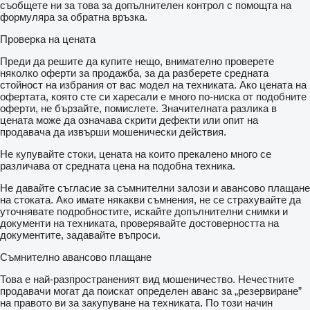
съобщете ни за това за допълнителен контрол с помощта на
формуляра за обратна връзка.
Проверка на цената
Преди да решите да купите нещо, внимателно проверете
няколко оферти за продажба, за да разберете средната
стойност на избрания от вас модел на техниката. Ако цената на
офертата, която сте си харесали е много по-ниска от подобните
оферти, не бързайте, помислете. Значителната разлика в
цената може да означава скрити дефекти или опит на
продавача да извърши мошенически действия.
Не купувайте стоки, цената на които прекалено много се
различава от средната цена на подобна техника.
Не давайте съгласие за съмнителни залози и авансово плащане
на стоката. Ако имате някакви съмнения, не се страхувайте да
уточнявате подробностите, искайте допълнителни снимки и
документи на техниката, проверявайте достоверността на
документите, задавайте въпроси.
Съмнително авансово плащане
Това е най-разпространеният вид мошеничество. Нечестните
продавачи могат да поискат определен аванс за „резервиране”
на правото ви за закупуване на техниката. По този начин