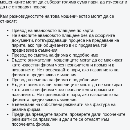
мошениците могат да съберат голяма сума пари, да изчезнат и
да не отговарят повече.
Към разновидностите на това мошеничество могат да се
отнасят:
Превод на авансовото плащане по карта
Не внасяйте авансовото плащане без да оформите
документи, потвърждаващи процеса на предаване на
парите, ако при общуването ви с продавача той
предизвиква съмнения.
Превод по сметка на фирма с подобно име
Бъдете внимателни, мошениците могат да се маскират
като известни фирми чрез незначителни промени в
названието. Не превеждайте пари, ако названието на
фирмата предизвиква съмнения.
Превод по сметка на фирма с подобно име
Бъдете внимателни, мошениците могат да се маскират
като известни фирми чрез незначителни промени в
названието. Не превеждайте пари, ако названието на
фирмата предизвиква съмнения.
Въвеждане на собствени реквизити във фактура на
реална фирма
Преди да преведете парите, проверете дали посочените
реквизити са правилни и дали те се отнасят към
посочената фирма.