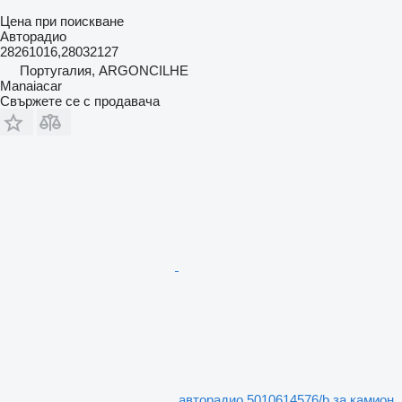
Цена при поискване
Авторадио
28261016,28032127
Португалия, ARGONCILHE
Manaiacar
Свържете се с продавача
авторадио 5010614576/b за камион