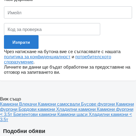
Чрез натискане на бутона вие се съгласявате с нашата
политика за конфиденциалност
и
потребителското
споразумение
.
Личните ви данни ще бъдат обработени за предоставяне на
отговор на запитването ви.
Виж също
Камиони
Влекачи
Камиони самосвали
Бусове фургони
Камиони
фургони
Бордови камиони
Хладилни камиони
Камиони фургони
< 3.5т
Брезентови камиони
Камиони шаси
Хладилни камиони <
3.5т
Подобни обяви